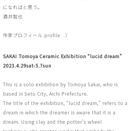
になればと思う。
酒井智也
作家プロフィール profile 〉
SAKAI Tomoya Ceramic Exhibition “lucid dream”
2023.4.29sat-5.7sun
This is a solo exhibition by Tomoya Sakai, who is
based in Seto City, Aichi Prefecture.
The title of the exhibition, “lucid dream,” refers to a
dream in which the dreamer is aware that it is a
dream. Using clay and the potter’s wheel
technique, she creates works that embody the