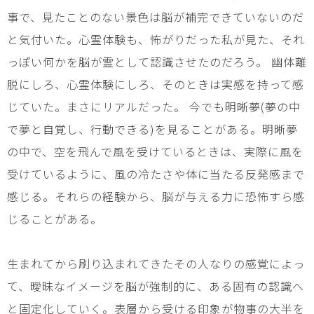
事で、見たことのない景色は脳が補完できていないのだ
と気付いた。心霊体験も、怖がりだった私が見た、それ
っぽい何かを脳が霊として認識させたのだろう。 幽体離
脱にしろ、心霊体験にしろ、そのときは実感を持って感
じていた。まさにリアルだった。 今でも明晰夢(夢の中
で夢と自覚し、行動できる)を見ることがある。明晰夢
の中で、空を飛んで風を受けているときは、実際に風を
受けているように、風の冷たさや体に当たる反発感まで
感じる。それらの経験から、脳が与える力に恐怖すら感
じることがある。
生まれてから刷り込まれてきたその人なりの感覚によっ
て、曖昧なイメージを脳が強制的に、ある固有の認識へ
と固定化していく。表層から受ける印象が物事の大半を