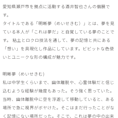
愛知県瀬戸市を拠点に活動する酒井智也さんの個展で
す。
タイトルである「明晰夢（めいせきむ）」とは、夢を見
ている本人が「これは夢だ」と自覚している夢のことで
す。 粘土とロクロ技法を通して、夢の記憶と共にある
「想い」を具現化し作品にしています。ビビットな色使
いとユニークな形の構成が魅力です。
明晰夢（めいせきむ)
私は中学生くらいまで、幽体離脱や、心霊体験だと信じ
込むような経験が幾度もあった。そう強く思っていた。
当時、幽体離脱中に空を浮遊して移動していると、ある
場所で急に視界がボヤけた。そこはまだ行ったことがな
く記憶にない場所だった。そこで、これは夢の中の出来