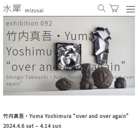
092
exhibition
竹内真吾・Yuma
Yoshimura
“over and over again”
Shingo Takeuchi・Yuma Yoshimura “over and over
again”
竹内真吾・Yuma Yoshimura “over and over again”
2024.4.6 sat – 4.14 sun