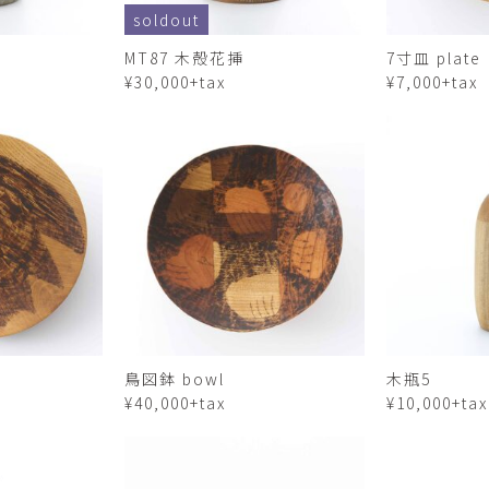
Yasuyoshi
soldout
南 繁樹
厚川文
MT87 木殻花挿
7寸皿 plate
MINAMI Shigeki
ATSUKAWA 
¥30,000+tax
¥7,000+tax
塩谷良太
大木も
SHIOYA Ryota
OKI Mot
奥野宏
宇野 
OKUNO Hiroshi
UNO Y
宮下将太
宮下香
MIYASHITA Shota
MIYASHITA
小川哲
小泉
u
OGAWA SATOSHI
KOIZUMI T
山本雅彦
岡 美
鳥図鉢 bowl
木瓶5
o
YAMAMOTO Masahiko
OKA Mi
¥40,000+tax
¥10,000+tax
川上真子
川井ミ
KAWAKAMI Mako
KAWAI Mi