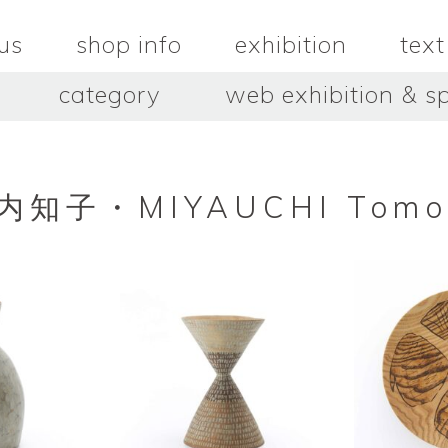
us
shop info
exhibition
text
category
web exhibition & sp
OJACRAFT
O’Tru no 
木
OJACRAFT
布
オートゥルノ
wood
cloth
内知子・MIYAUCHI Tomo
はいいろオオカミ＋花屋 西別
はっとりこ
府商店
絵
壺
HATTORI K
picture
pot
Antiques Haiiro Ookami &
Flowers Nishibeppu sho-
ten
酒器
飯碗・丼
sake_bottle
rice_bowl
タナカシゲオ
ヌキ
TANAKA Shigeo
nukibo
三星玲子
三浦宏
o
MITSUBOSHI Reiko
MIURA HI
中田篤・常田泰由
伊勢崎陽
NAKATA Atsushi × TOKIDA
ISEZAKI Y