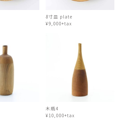
Kazumi
子
吉川和人
8寸皿 plate
Fumiko
YOSHIKAWA Kazuto
¥9,000+tax
と子
大森 準平
oko
OMORI Junpei
湧
宇野 湧・城蛍
u
TACHI Hotaru・UNO Yu
代
宮下香代・金卵喜
 Kayo
MIYASHITA Kayo・KIM
Ranhe
巧
小泉巧・内藤紫帆
akumi
KOIZUMI Takumi & NAITO
Shiho
希
岩江圭祐
木瓶4
ki
IWAE Keisuke
¥10,000+tax
カコ
川添微
kako
KAWAZOE Honoka