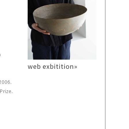
矢尾板克則
ntique
YAOITA Katsunori
努
竹内真吾
sutomu
TAKEUCHI Shingo
芙子
荻原美里
buko
OGIHARA Misato
n
俊
酒井 智也
 Shun
SAKAI Tomoya
web exbitition»
代
金卵喜
Kayo
KIM Ranhe
2006.
迅太
長野史子
Prize.
Jinta
NAGANO Fumiko
栄
ohide