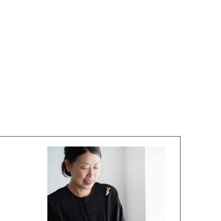
傑
庄島歩音
IRANO
SHOJIMA Ayune
也
明主 航
tuya
MYOSHU Wataru
惠
梁瀚云
hay
Han Yun Liang
サ
武田 哲
Liisa
TAKEDA Tetsu
なみ
清水善行
nami
SHIMIZU Yoshiyuki
野中麟太郎
瀧 知子
taro ・
TAKI Tomoko
ntaro
郎
田中里姫
Taro
TANAKA Saki