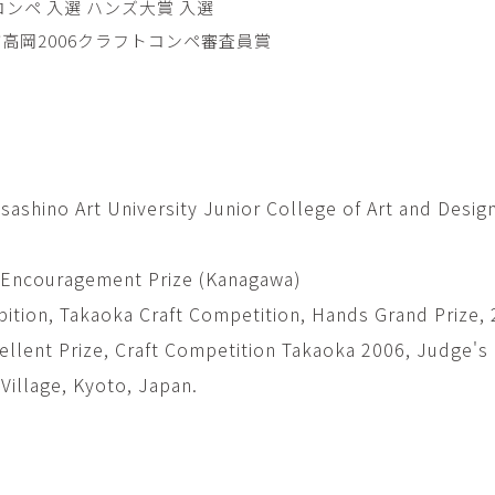
コンペ 入選 ハンズ大賞 入選
畑中圭介
畳
HATANAKA Keisuke
tatami’s a
市高岡2006クラフトコンペ審査員賞
石黒幹朗
竹下
o
uun
TAKESHITA T
篠原猛史・大森準平
紺野乃
hi
SHINOHARA Takesh・
KONNO No
OMORI Junpei
shino Art University Junior College of Art and Desig
西石垣友里子
角橋 
NISHIISHIGAKI Yuriko
KADOHASHI
野口清村
野村佳
 Encouragement Prize (Kanagawa)
Noguchi Shimura
NOMURA 
bition, Takaoka Craft Competition, Hands Grand Prize, 
長 雪恵
長谷川 
ellent Prize, Craft Competition Takaoka 2006, Judge's 
OSA Yukie
HASEGAWA 
Village, Kyoto, Japan.
青木宏・明主航
高木基
AOKI Hiroshi・MYOSHU
TAKAGI Mot
Wataru