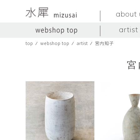
about 
artist
top
⁄
webshop top
⁄
artist
⁄
宮内知子
LIVINGSTONE
no titles.
LIVINGSTONE
陶器
ガラス
no titles
ceramics
glass
宮
Yuma Yoshimura
のぎすみこ
オブジェ
器
Yuma Yoshimura
nogi sumiko
object
vessel
皿
カップ
dish
cup
スヤマ マサル
ソ・イブ
Masaru Suyama
SUH Eve
メグマイルランド
ヤマモト ダイゴ
Megumireland
YAMAMOTO Daig
中根嶺
中田篤
NAKANE Ren
NAKATA Atsushi