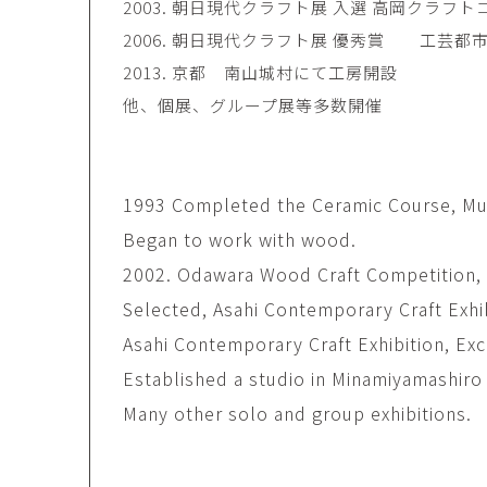
2003. 朝日現代クラフト展 入選 高岡クラフト
田村麻未
畑中咲輝
TAMURA Mami
HATANAKA Saki
2006. 朝日現代クラフト展 優秀賞 工芸都
石原温三
石河美和子
2013. 京都 南山城村にて工房開設
ISHIHARA Onzo
ISHIKAWA Miwak
他、個展、グループ展等多数開催
竹内真吾・Yuma Yoshimura
篠原猛史
Shingo Takeuchi・Yuma
SHINOHARA Takes
Yoshimura
1993 Completed the Ceramic Course, Musa
葉 明慧
藤岡貢
YAP Minhui
FUJIOKA Mitsugu
Began to work with wood.
酒井由芽子
野中麟太郎
2002. Odawara Wood Craft Competition,
SAKAI Yumeko
NONAKA Rintaro
Selected, Asahi Contemporary Craft Exhi
金子潤
鈴木由衣
Asahi Contemporary Craft Exhibition, Exc
JUN KANEKO
Yui Suzuki
Established a studio in Minamiyamashiro 
阿曽藍人
青木宏
ASO Rando
AOKI Hiroshi
Many other solo and group exhibitions.