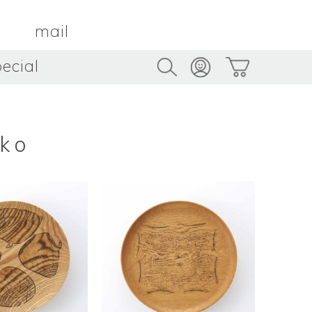
mail
ecial
Trus
TAMBOUR PARIS
トゥルス
金属
by ETSUKO HARADA
骨董
metal
antique
ko
うへい
キムホノ
花器
鉢
ouhei
KIM Hono
vase
bowl
茶器
抹茶碗
tea_ware
matcha_bowl
本
バンドウジロウ
n
Jiro BANDO
基
三笘まさえ
ROKI
MITOMA Masae
太郎
佐藤健太・佐藤和美
otaro
SATO Kenta & SATO