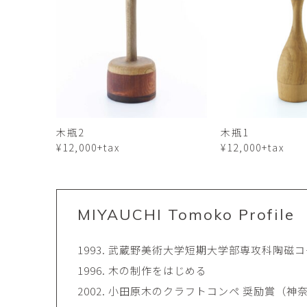
市橋 美佳
常田泰由
ICHIHASHI Mika
TOKIDA Yasuyosh
悳 祐介
新埜康平
Yusuke Isao
ARANO Kohei
李 正鏞
松尾慎二
Lee Jeong Yong
MATSUO Shinji
森田春菜
森田朋
木瓶2
木瓶1
MORITA Haruna
MORITA Tomo
¥12,000+tax
¥12,000+tax
水元かよこ
水田典寿
MIZUMOTO Kayoko
MIZUTA Norihisa
MIYAUCHI Tomoko Profile
滝下 達
澤井昌平
TAKISHITA Tatsushi
SAWAI Shohei
1993. 武蔵野美術大学短期大学部専攻科陶磁
1996. 木の制作をはじめる
牧由加里
田中 彰
2002. 小田原木のクラフトコンペ 奨励賞（神
MAKI Yukari
TANAKA Sho