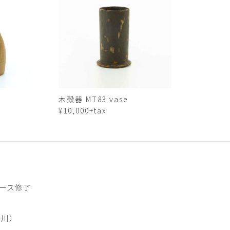
平勝久・平瑞穂
平野
i
HIRA Katsuhisa & Mizuho
Tsuyoshi H
日置 哲也 | 森田 春菜
日置哲
HIOKI Tetsuya and MORITA
HIKOKI Te
Haruna
松本裕子
柳 恩
MATSUMOTO Yuko
Yoo Eun-
森田朋・中根嶺 潜る、潜
橋本リ
木殻器 MT83 vase
る。
HASHIMOTO 
¥10,000+tax
MORITA Tomo ・NAKANE
Ren
水田典寿・宮崎智晴
波能か
MIZUTA Norihisa・
HANO Ka
MIYAZAKI Tomoharu
澤田麟太郎
澤田麟太郎・
SAWADA Rintaro
SAWADA Rin
コース修了
NONAKA Ri
田中健太郎
田中太
奈川）
TANAKA Kentarou
TANAKA 