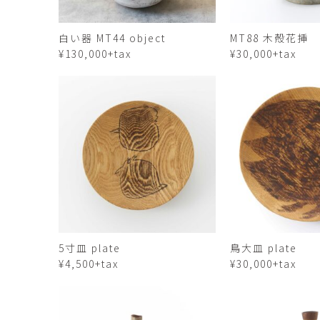
佐藤尚理
内藤紫帆
白い器 MT44 object
MT88 木殻花挿
SATO Naomichi
NAITO Shiho
¥130,000+tax
¥30,000+tax
城蛍
堀 貴春
TACHI Hotaru
HORI Takaharu
大石早矢香
奥村 乃
OISHI Sayaka
OKUMURA Dai
安彦年朗
安藤 美樹
ABIKO Toshiro
ANDO Miki
宮内知子
宮崎智晴
MIYAUCHI Tomoko
MIYAZAKI Tomohar
尾花友久
山口博子
5寸皿 plate
鳥大皿 plate
OBANA Tomohisa
YAMAGUCHI Hirok
¥4,500+tax
¥30,000+tax
岩江圭祐・新埜康平
島田篤
IWAE Keisuke・ARANO
SHIMADA Atsushi
Kohei