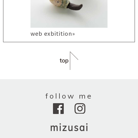
web exbitition»
follow me