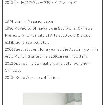
2013年〜個展やグループ展・イベントなど
1974 Born in Nagano, Japan.
1996 Moved to Okinawa BA in Sculpture, Okinawa
Prefectural University of Arts 2000 Solo & group
exhibitions as a sculptor.
2008Guest student for a year at the Academy of Fine
Arts, Munich Started his 2009career in pottery.
2012Opened his own gallery and cafe 'bonoho' in
Okinawa.
2013〜Solo & group exhibitions