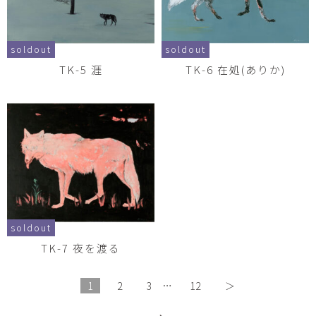
soldout
soldout
TK-5 涯
TK-6 在処(ありか)
soldout
TK-7 夜を渡る
1
2
3
…
12
＞