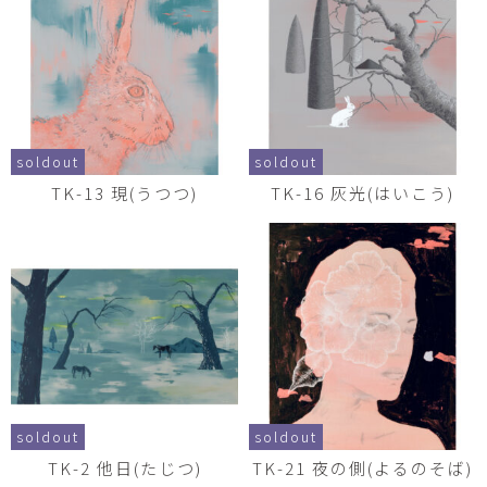
soldout
soldout
TK-13 現(うつつ)
TK-16 灰光(はいこう)
soldout
soldout
TK-2 他日(たじつ)
TK-21 夜の側(よるのそば)