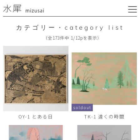
カテゴリー・category list
（全173件中 1/12pを表示）
soldout
OY-1 とある日
TK-1 遠くの時間