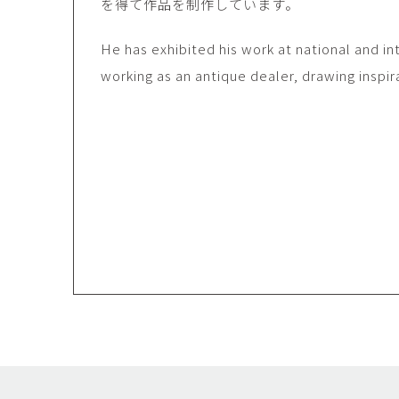
を得て作品を制作しています。
佐藤尚理
内藤紫帆
He has exhibited his work at national and int
SATO Naomichi
NAITO Shiho
working as an antique dealer, drawing inspir
城蛍
堀 貴春
TACHI Hotaru
HORI Takaharu
大石早矢香
奥村 乃
OISHI Sayaka
OKUMURA Dai
安彦年朗
安藤 美樹
ABIKO Toshiro
ANDO Miki
宮内知子
宮崎智晴
MIYAUCHI Tomoko
MIYAZAKI Tomohar
尾花友久
山口博子
OBANA Tomohisa
YAMAGUCHI Hirok
岩江圭祐・新埜康平
島田篤
IWAE Keisuke・ARANO
SHIMADA Atsushi
Kohei