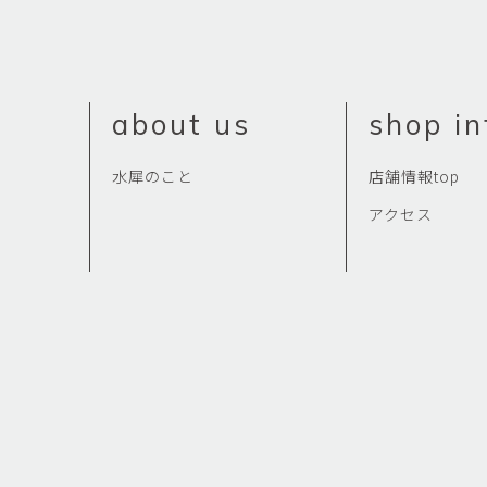
市橋 美佳
常田泰由
ICHIHASHI Mika
TOKIDA Yasuyosh
悳 祐介
新埜康平
Yusuke Isao
ARANO Kohei
about us
shop in
李 正鏞
松尾慎二
Lee Jeong Yong
MATSUO Shinji
水犀のこと
店舗情報top
森田春菜
森田朋
アクセス
MORITA Haruna
MORITA Tomo
水元かよこ
水田典寿
MIZUMOTO Kayoko
MIZUTA Norihisa
滝下 達
澤井昌平
TAKISHITA Tatsushi
SAWAI Shohei
牧由加里
田中 彰
MAKI Yukari
TANAKA Sho