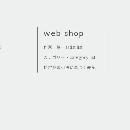
傑
庄島歩音
IRANO
SHOJIMA Ayune
也
明主 航
tuya
MYOSHU Wataru
web shop
惠
梁瀚云
hay
Han Yun Liang
覧
作家一覧・artist list
サ
武田 哲
カテゴリー・category list
Liisa
TAKEDA Tetsu
特定商取引法に基づく表記
なみ
清水善行
nami
SHIMIZU Yoshiyuki
野中麟太郎
瀧 知子
taro ・
TAKI Tomoko
ntaro
郎
田中里姫
Taro
TANAKA Saki