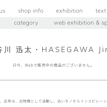
us
shop info
exhibition
text
category
web exhibition & sp
OJACRAFT
O’Tru no 
木
OJACRAFT
布
オートゥルノ
wood
cloth
川 迅太・HASEGAWA Ji
はいいろオオカミ＋花屋 西別
はっとりこ
府商店
絵
壺
HATTORI K
picture
pot
Antiques Haiiro Ookami &
Flowers Nishibeppu sho-
只今、Webで販売中の商品がございません。
ten
酒器
飯碗・丼
sake_bottle
rice_bowl
タナカシゲオ
ヌキ
TANAKA Shigeo
nukibo
三星玲子
三浦宏
o
MITSUBOSHI Reiko
MIURA HI
中田篤・常田泰由
伊勢崎陽
し、近年は、古物商として活動し、古いモノからインスピレー
NAKATA Atsushi × TOKIDA
ISEZAKI Y