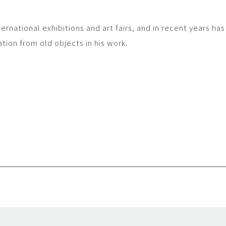
Yasuyoshi
南 繁樹
厚川文
ernational exhibitions and art fairs, and in recent years ha
MINAMI Shigeki
ATSUKAWA 
ation from old objects in his work.
塩谷良太
大木も
SHIOYA Ryota
OKI Mot
奥野宏
宇野 
OKUNO Hiroshi
UNO Y
宮下将太
宮下香
MIYASHITA Shota
MIYASHITA
小川哲
小泉
u
OGAWA SATOSHI
KOIZUMI T
山本雅彦
岡 美
o
YAMAMOTO Masahiko
OKA Mi
川上真子
川井ミ
KAWAKAMI Mako
KAWAI Mi