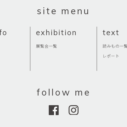
平勝久・平瑞穂
平野
site menu
i
HIRA Katsuhisa & Mizuho
Tsuyoshi H
日置 哲也 | 森田 春菜
日置哲
HIOKI Tetsuya and MORITA
HIKOKI Te
Haruna
fo
exhibition
text
松本裕子
柳 恩
MATSUMOTO Yuko
Yoo Eun-
展覧会一覧
読みもの一
森田朋・中根嶺 潜る、潜
橋本リ
レポート
る。
HASHIMOTO 
MORITA Tomo ・NAKANE
Ren
水田典寿・宮崎智晴
波能か
MIZUTA Norihisa・
HANO Ka
MIYAZAKI Tomoharu
follow me
澤田麟太郎
澤田麟太郎・
SAWADA Rintaro
SAWADA Rin
NONAKA Ri
田中健太郎
田中太
TANAKA Kentarou
TANAKA 