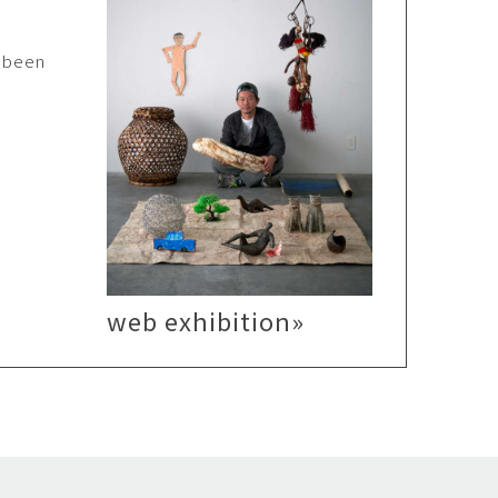
Kazumi
子
吉川和人
s been
Fumiko
YOSHIKAWA Kazuto
と子
大森 準平
oko
OMORI Junpei
湧
宇野 湧・城蛍
u
TACHI Hotaru・UNO Yu
代
宮下香代・金卵喜
 Kayo
MIYASHITA Kayo・KIM
Ranhe
巧
小泉巧・内藤紫帆
web exhibition»
akumi
KOIZUMI Takumi & NAITO
Shiho
希
岩江圭祐
ki
IWAE Keisuke
カコ
川添微
kako
KAWAZOE Honoka