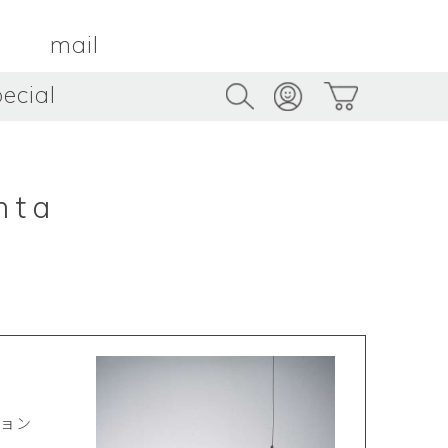
mail
ecial
Trus
TAMBOUR PARIS
トゥルス
金属
by ETSUKO HARADA
骨董
metal
antique
nta
うへい
キムホノ
花器
鉢
ouhei
KIM Hono
vase
bowl
茶器
抹茶碗
tea_ware
matcha_bowl
本
バンドウジロウ
n
Jiro BANDO
基
三笘まさえ
ROKI
MITOMA Masae
太郎
佐藤健太・佐藤和美
ション
otaro
SATO Kenta & SATO