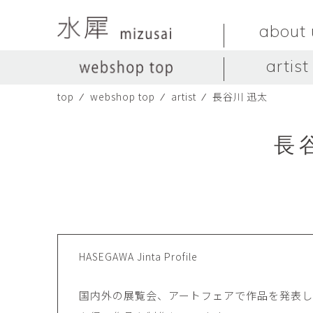
about 
artist
top
⁄
webshop top
⁄
artist
⁄
長谷川 迅太
LIVINGSTONE
no titles.
LIVINGSTONE
陶器
ガラス
no titles
ceramics
glass
長谷
Yuma Yoshimura
のぎすみこ
オブジェ
器
Yuma Yoshimura
nogi sumiko
object
vessel
皿
カップ
dish
cup
スヤマ マサル
ソ・イブ
Masaru Suyama
SUH Eve
メグマイルランド
ヤマモト ダイゴ
HASEGAWA Jinta Profile
Megumireland
YAMAMOTO Daig
中根嶺
中田篤
国内外の展覧会、アートフェアで作品を発表
NAKANE Ren
NAKATA Atsushi