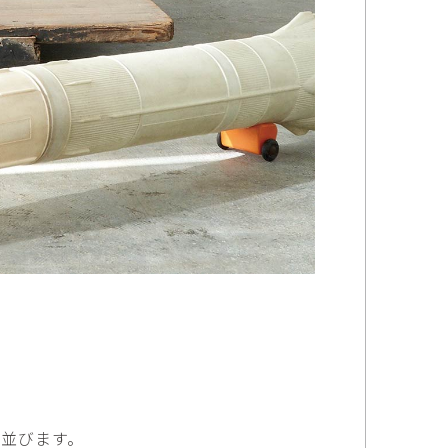
傑
庄島歩音
IRANO
SHOJIMA Ayune
也
明主 航
tuya
MYOSHU Wataru
惠
梁瀚云
hay
Han Yun Liang
サ
武田 哲
Liisa
TAKEDA Tetsu
なみ
清水善行
nami
SHIMIZU Yoshiyuki
野中麟太郎
瀧 知子
taro ・
TAKI Tomoko
ntaro
郎
田中里姫
Taro
TANAKA Saki
並びます。