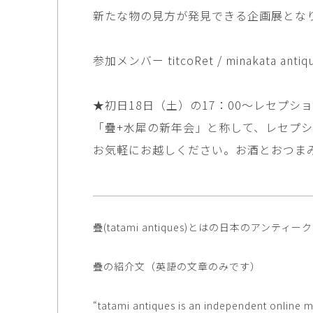
田村麻未
畑中咲輝
新たな物の見方が発見できる企画展とな
TAMURA Mami
HATANAKA Saki
石原温三
石河美和子
参加メンバー titcoRet / minakata antiques 
ISHIHARA Onzo
ISHIKAWA Miwak
竹内真吾・Yuma Yoshimura
篠原猛史
Shingo Takeuchi・Yuma
SHINOHARA Takes
★初日18日（土）の17：00〜レセプシ
Yoshimura
「疊+水犀の新年会」と称して、レセプ
葉 明慧
藤岡貢
YAP Minhui
FUJIOKA Mitsugu
お気軽にお越しください。お酒とおつま
酒井由芽子
野中麟太郎
SAKAI Yumeko
NONAKA Rintaro
金子潤
鈴木由衣
JUN KANEKO
Yui Suzuki
疊(tatami antiques)とはの日本の
阿曽藍人
青木宏
ASO Rando
AOKI Hiroshi
疊の紹介文（英語の文章のみです）
“tatami antiques is an independent online m