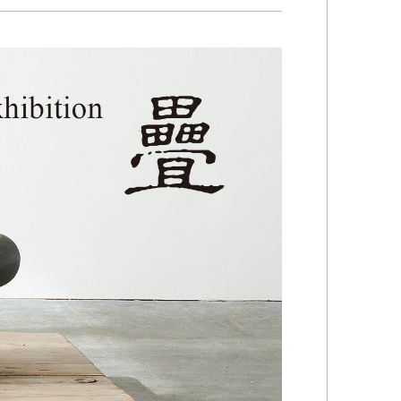
Kazumi
子
吉川和人
Fumiko
YOSHIKAWA Kazuto
と子
大森 準平
oko
OMORI Junpei
湧
宇野 湧・城蛍
u
TACHI Hotaru・UNO Yu
代
宮下香代・金卵喜
 Kayo
MIYASHITA Kayo・KIM
Ranhe
巧
小泉巧・内藤紫帆
akumi
KOIZUMI Takumi & NAITO
Shiho
希
岩江圭祐
ki
IWAE Keisuke
カコ
川添微
kako
KAWAZOE Honoka