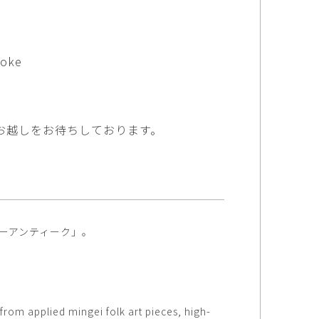
矢尾板克則
ntique
YAOITA Katsunori
努
竹内真吾
toke
sutomu
TAKEUCHI Shingo
芙子
荻原美里
buko
OGIHARA Misato
お越しをお待ちしております。
俊
酒井 智也
 Shun
SAKAI Tomoya
代
金卵喜
Kayo
KIM Ranhe
迅太
長野史子
Jinta
NAGANO Fumiko
ラリーアンティーク」。
栄
ohide
rom applied mingei folk art pieces, high-