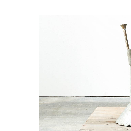
佐藤尚理
内藤紫帆
SATO Naomichi
NAITO Shiho
城蛍
堀 貴春
TACHI Hotaru
HORI Takaharu
大石早矢香
奥村 乃
OISHI Sayaka
OKUMURA Dai
安彦年朗
安藤 美樹
ABIKO Toshiro
ANDO Miki
宮内知子
宮崎智晴
MIYAUCHI Tomoko
MIYAZAKI Tomohar
尾花友久
山口博子
OBANA Tomohisa
YAMAGUCHI Hirok
岩江圭祐・新埜康平
島田篤
IWAE Keisuke・ARANO
SHIMADA Atsushi
Kohei