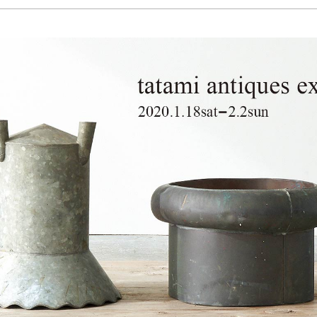
Yasuyoshi
南 繁樹
厚川文
MINAMI Shigeki
ATSUKAWA 
塩谷良太
大木も
SHIOYA Ryota
OKI Mot
奥野宏
宇野 
OKUNO Hiroshi
UNO Y
宮下将太
宮下香
MIYASHITA Shota
MIYASHITA
小川哲
小泉
u
OGAWA SATOSHI
KOIZUMI T
山本雅彦
岡 美
o
YAMAMOTO Masahiko
OKA Mi
川上真子
川井ミ
KAWAKAMI Mako
KAWAI Mi