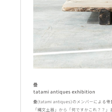
市橋 美佳
常田泰由
ICHIHASHI Mika
TOKIDA Yasuyosh
悳 祐介
新埜康平
Yusuke Isao
ARANO Kohei
李 正鏞
松尾慎二
Lee Jeong Yong
MATSUO Shinji
森田春菜
森田朋
MORITA Haruna
MORITA Tomo
水元かよこ
水田典寿
MIZUMOTO Kayoko
MIZUTA Norihisa
疊
滝下 達
澤井昌平
TAKISHITA Tatsushi
SAWAI Shohei
tatami antiques exhibition
疊(tatami antiques)のメンバーに
牧由加里
田中 彰
MAKI Yukari
TANAKA Sho
「縄文土器」から「何ですかこれ？？」