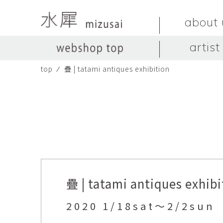
about 
artist
top
⁄
疊 | tatami antiques exhibition
LIVINGSTONE
no titles.
LIVINGSTONE
陶器
ガラス
no titles
ceramics
glass
Yuma Yoshimura
のぎすみこ
オブジェ
器
Yuma Yoshimura
nogi sumiko
object
vessel
皿
カップ
dish
cup
スヤマ マサル
ソ・イブ
Masaru Suyama
SUH Eve
疊 | tatami antiques exhi
メグマイルランド
ヤマモト ダイゴ
Megumireland
YAMAMOTO Daig
2020 1/18sat〜2/2su
中根嶺
中田篤
NAKANE Ren
NAKATA Atsushi