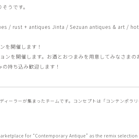
畑中圭介
畳
りそうです。
HATANAKA Keisuke
tatami’s a
石黒幹朗
竹下
/ rust + antiques Jinta / Sezuan antiques & art / ho
o
uun
TAKESHITA T
篠原猛史・大森準平
紺野乃
hi
SHINOHARA Takesh・
KONNO No
ョンを開催します！
OMORI Junpei
ションを開催します。お酒とおつまみを用意してみなさまの
西石垣友里子
角橋 
NISHIISHIGAKI Yuriko
KADOHASHI
みの持ち込み歓迎します！
野口清村
野村佳
Noguchi Shimura
NOMURA 
長 雪恵
長谷川 
OSA Yukie
HASEGAWA 
アンティークディーラーが集まったチームです。コンセプトは「コンテンポ
青木宏・明主航
高木基
AOKI Hiroshi・MYOSHU
TAKAGI Mot
Wataru
arketplace for “Contemporary Antique” as the remix selection f