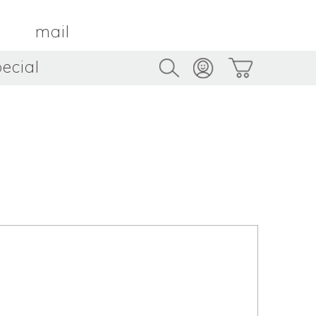
mail
ecial
Trus
TAMBOUR PARIS
トゥルス
金属
by ETSUKO HARADA
骨董
metal
antique
うへい
キムホノ
花器
鉢
ouhei
KIM Hono
vase
bowl
茶器
抹茶碗
tea_ware
matcha_bowl
本
バンドウジロウ
n
Jiro BANDO
基
三笘まさえ
ROKI
MITOMA Masae
太郎
佐藤健太・佐藤和美
otaro
SATO Kenta & SATO