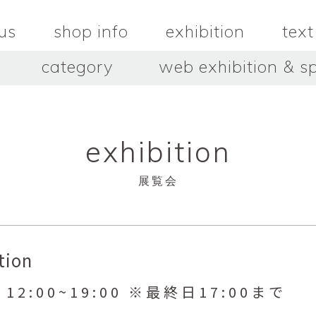
us
shop info
exhibition
text
category
web exhibition & sp
OJACRAFT
O’Tru no 
木
OJACRAFT
布
オートゥルノ
wood
cloth
exhibition
はいいろオオカミ＋花屋 西別
はっとりこ
府商店
絵
壺
HATTORI K
picture
pot
Antiques Haiiro Ookami &
展覧会
Flowers Nishibeppu sho-
ten
酒器
飯碗・丼
sake_bottle
rice_bowl
タナカシゲオ
ヌキ
TANAKA Shigeo
nukibo
bition
三星玲子
三浦宏
o
MITSUBOSHI Reiko
MIURA HI
n 12:00~19:00 ※最終日17:00まで
中田篤・常田泰由
伊勢崎陽
NAKATA Atsushi × TOKIDA
ISEZAKI Y