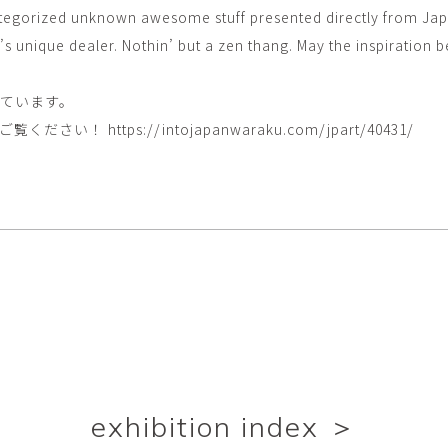
categorized unknown awesome stuff presented directly from Jap
s unique dealer. Nothin’ but a zen thang. May the inspiration b
れています。
をご覧ください！
https://intojapanwaraku.com/jpart/40431/
exhibition index ＞