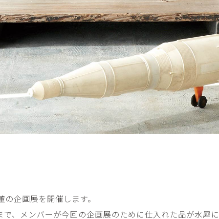
平勝久・平瑞穂
平野
i
HIRA Katsuhisa & Mizuho
Tsuyoshi H
日置 哲也 | 森田 春菜
日置哲
HIOKI Tetsuya and MORITA
HIKOKI Te
Haruna
松本裕子
柳 恩
MATSUMOTO Yuko
Yoo Eun-
森田朋・中根嶺 潜る、潜
橋本リ
る。
HASHIMOTO 
MORITA Tomo ・NAKANE
Ren
水田典寿・宮崎智晴
波能か
MIZUTA Norihisa・
HANO Ka
MIYAZAKI Tomoharu
澤田麟太郎
澤田麟太郎・
SAWADA Rintaro
SAWADA Rin
NONAKA Ri
よる骨董の企画展を開催します。
田中健太郎
田中太
TANAKA Kentarou
TANAKA 
まで、メンバーが今回の企画展のために仕入れた品が水犀に