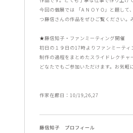
田村麻未
畑中咲輝
今回の個展では 「A N O Y O」と
TAMURA Mami
HATANAKA Saki
つ藤信さんの作品をぜひご覧ください。
石原温三
石河美和子
ISHIHARA Onzo
ISHIKAWA Miwak
竹内真吾・Yuma Yoshimura
篠原猛史
★藤信知子・ファンミーティング開催
Shingo Takeuchi・Yuma
SHINOHARA Takes
Yoshimura
初日の１９日の17時よりファンミーティ
葉 明慧
藤岡貢
制作の過程をまとめたスライドレクチャ
YAP Minhui
FUJIOKA Mitsugu
どなたでもご参加いただけます。お気軽
酒井由芽子
野中麟太郎
SAKAI Yumeko
NONAKA Rintaro
金子潤
鈴木由衣
JUN KANEKO
Yui Suzuki
作家在廊日：10/19,26,27
阿曽藍人
青木宏
ASO Rando
AOKI Hiroshi
藤信知子 プロフィール