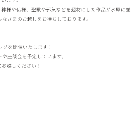
畑中圭介
畳
題して、神様や仏様、聖獣や邪気などを題材にした作品が水犀
HATANAKA Keisuke
tatami’s a
みなさまのお越しをお待ちしております。
石黒幹朗
竹下
o
uun
TAKESHITA T
篠原猛史・大森準平
紺野乃
hi
SHINOHARA Takesh・
KONNO No
OMORI Junpei
ングを開催いたします！
西石垣友里子
角橋 
ーや座談会を予定しています。
NISHIISHIGAKI Yuriko
KADOHASHI
にお越しください！
野口清村
野村佳
Noguchi Shimura
NOMURA 
長 雪恵
長谷川 
OSA Yukie
HASEGAWA 
青木宏・明主航
高木基
AOKI Hiroshi・MYOSHU
TAKAGI Mot
Wataru