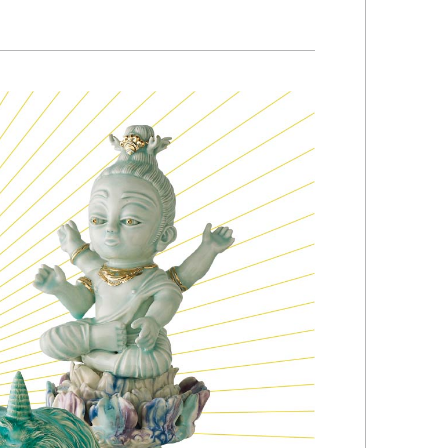
Kazumi
子
吉川和人
Fumiko
YOSHIKAWA Kazuto
と子
大森 準平
oko
OMORI Junpei
湧
宇野 湧・城蛍
u
TACHI Hotaru・UNO Yu
代
宮下香代・金卵喜
 Kayo
MIYASHITA Kayo・KIM
Ranhe
巧
小泉巧・内藤紫帆
akumi
KOIZUMI Takumi & NAITO
Shiho
希
岩江圭祐
ki
IWAE Keisuke
カコ
川添微
kako
KAWAZOE Honoka