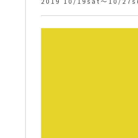
2019 10/19sat〜10/27
佐藤尚理
内藤紫帆
SATO Naomichi
NAITO Shiho
城蛍
堀 貴春
TACHI Hotaru
HORI Takaharu
大石早矢香
奥村 乃
OISHI Sayaka
OKUMURA Dai
安彦年朗
安藤 美樹
ABIKO Toshiro
ANDO Miki
宮内知子
宮崎智晴
MIYAUCHI Tomoko
MIYAZAKI Tomohar
尾花友久
山口博子
OBANA Tomohisa
YAMAGUCHI Hirok
岩江圭祐・新埜康平
島田篤
IWAE Keisuke・ARANO
SHIMADA Atsushi
Kohei