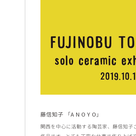
市橋 美佳
常田泰由
ICHIHASHI Mika
TOKIDA Yasuyosh
悳 祐介
新埜康平
Yusuke Isao
ARANO Kohei
李 正鏞
松尾慎二
Lee Jeong Yong
MATSUO Shinji
森田春菜
森田朋
MORITA Haruna
MORITA Tomo
水元かよこ
水田典寿
MIZUMOTO Kayoko
MIZUTA Norihisa
滝下 達
澤井昌平
TAKISHITA Tatsushi
SAWAI Shohei
藤信知子 「A N O Y O」
牧由加里
田中 彰
関西を中心に活動する陶芸家、藤信知子
MAKI Yukari
TANAKA Sho
作品です。とても丁寧な仕事で作り上げ