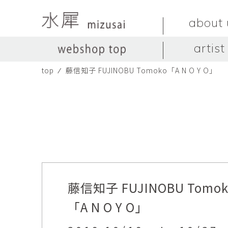
about 
artist
top
⁄
藤信知子 FUJINOBU Tomoko「A N O Y O」
LIVINGSTONE
no titles.
LIVINGSTONE
陶器
ガラス
no titles
ceramics
glass
Yuma Yoshimura
のぎすみこ
オブジェ
器
Yuma Yoshimura
nogi sumiko
object
vessel
皿
カップ
dish
cup
スヤマ マサル
ソ・イブ
Masaru Suyama
SUH Eve
藤信知子 FUJINOBU Tom
メグマイルランド
ヤマモト ダイゴ
Megumireland
YAMAMOTO Daig
「A N O Y O」
中根嶺
中田篤
NAKANE Ren
NAKATA Atsushi