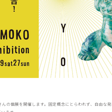
平勝久・平瑞穂
平野
i
HIRA Katsuhisa & Mizuho
Tsuyoshi H
日置 哲也 | 森田 春菜
日置哲
HIOKI Tetsuya and MORITA
HIKOKI Te
Haruna
松本裕子
柳 恩
MATSUMOTO Yuko
Yoo Eun-
森田朋・中根嶺 潜る、潜
橋本リ
る。
HASHIMOTO 
MORITA Tomo ・NAKANE
Ren
水田典寿・宮崎智晴
波能か
MIZUTA Norihisa・
HANO Ka
MIYAZAKI Tomoharu
澤田麟太郎
澤田麟太郎・
SAWADA Rintaro
SAWADA Rin
NONAKA Ri
田中健太郎
田中太
さんの個展を開催します。固定概念にとらわれず、自由な発
TANAKA Kentarou
TANAKA 
ています。