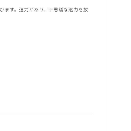
矢尾板克則
に並びます。迫力があり、不思議な魅力を放
ntique
YAOITA Katsunori
努
竹内真吾
sutomu
TAKEUCHI Shingo
芙子
荻原美里
buko
OGIHARA Misato
俊
酒井 智也
 Shun
SAKAI Tomoya
代
金卵喜
Kayo
KIM Ranhe
迅太
長野史子
Jinta
NAGANO Fumiko
栄
ohide