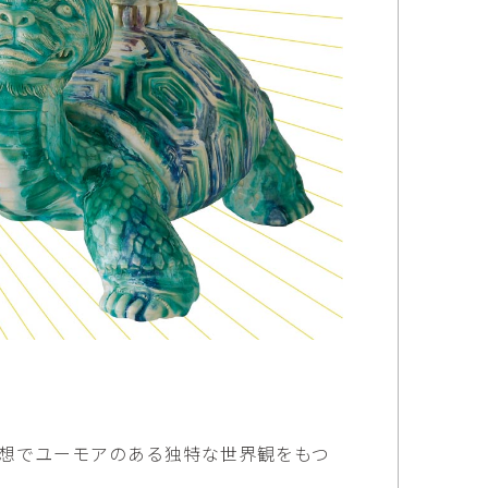
傑
庄島歩音
IRANO
SHOJIMA Ayune
也
明主 航
tuya
MYOSHU Wataru
惠
梁瀚云
hay
Han Yun Liang
サ
武田 哲
Liisa
TAKEDA Tetsu
なみ
清水善行
nami
SHIMIZU Yoshiyuki
野中麟太郎
瀧 知子
taro ・
TAKI Tomoko
ntaro
郎
田中里姫
想でユーモアのある独特な世界観をもつ
Taro
TANAKA Saki