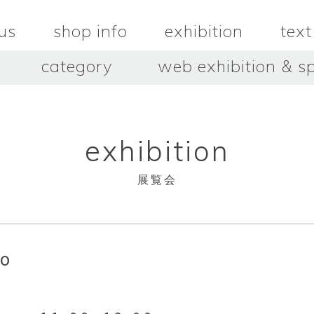
us
shop info
exhibition
text
category
web exhibition & sp
OJACRAFT
O’Tru no 
木
OJACRAFT
布
オートゥルノ
wood
cloth
exhibition
はいいろオオカミ＋花屋 西別
はっとりこ
府商店
絵
壺
HATTORI K
picture
pot
Antiques Haiiro Ookami &
展覧会
Flowers Nishibeppu sho-
ten
酒器
飯碗・丼
sake_bottle
rice_bowl
タナカシゲオ
ヌキ
TANAKA Shigeo
nukibo
oko
三星玲子
三浦宏
o
MITSUBOSHI Reiko
MIURA HI
中田篤・常田泰由
伊勢崎陽
NAKATA Atsushi × TOKIDA
ISEZAKI Y