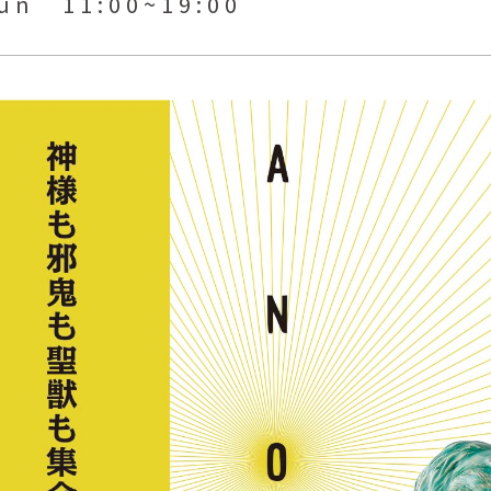
sun 11:00~19:00
Yasuyoshi
南 繁樹
厚川文
MINAMI Shigeki
ATSUKAWA 
塩谷良太
大木も
SHIOYA Ryota
OKI Mot
奥野宏
宇野 
OKUNO Hiroshi
UNO Y
宮下将太
宮下香
MIYASHITA Shota
MIYASHITA
小川哲
小泉
u
OGAWA SATOSHI
KOIZUMI T
山本雅彦
岡 美
o
YAMAMOTO Masahiko
OKA Mi
川上真子
川井ミ
KAWAKAMI Mako
KAWAI Mi