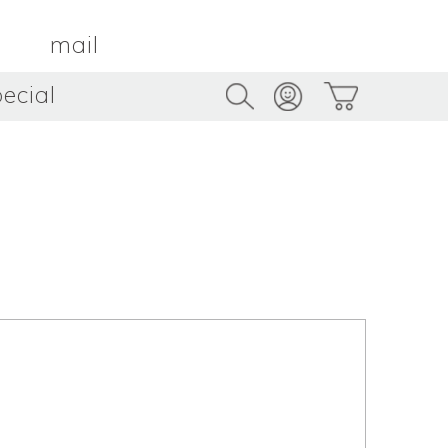
mail
ecial
Trus
TAMBOUR PARIS
トゥルス
金属
by ETSUKO HARADA
骨董
metal
antique
うへい
キムホノ
花器
鉢
ouhei
KIM Hono
vase
bowl
茶器
抹茶碗
tea_ware
matcha_bowl
本
バンドウジロウ
n
Jiro BANDO
基
三笘まさえ
ROKI
MITOMA Masae
太郎
佐藤健太・佐藤和美
otaro
SATO Kenta & SATO