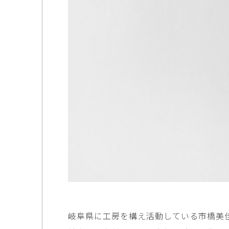
市橋 美佳
常田泰由
ICHIHASHI Mika
TOKIDA Yasuyosh
悳 祐介
新埜康平
Yusuke Isao
ARANO Kohei
李 正鏞
松尾慎二
Lee Jeong Yong
MATSUO Shinji
森田春菜
森田朋
MORITA Haruna
MORITA Tomo
水元かよこ
水田典寿
MIZUMOTO Kayoko
MIZUTA Norihisa
滝下 達
澤井昌平
TAKISHITA Tatsushi
SAWAI Shohei
牧由加里
田中 彰
岐阜県に工房を構え活動している市橋美
MAKI Yukari
TANAKA Sho