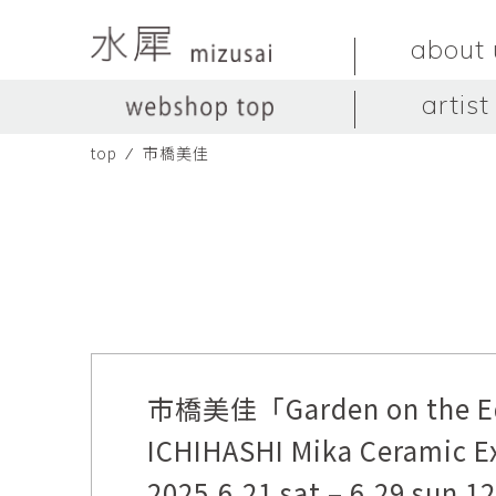
about 
artist
top
⁄
市橋美佳
LIVINGSTONE
no titles.
LIVINGSTONE
陶器
ガラス
no titles
ceramics
glass
Yuma Yoshimura
のぎすみこ
オブジェ
器
Yuma Yoshimura
nogi sumiko
object
vessel
皿
カップ
dish
cup
スヤマ マサル
ソ・イブ
Masaru Suyama
SUH Eve
市橋美佳「Garden on the 
メグマイルランド
ヤマモト ダイゴ
Megumireland
YAMAMOTO Daig
ICHIHASHI Mika Ceramic Ex
中根嶺
中田篤
2025.6.21 sat – 6.29 sun 1
NAKANE Ren
NAKATA Atsushi