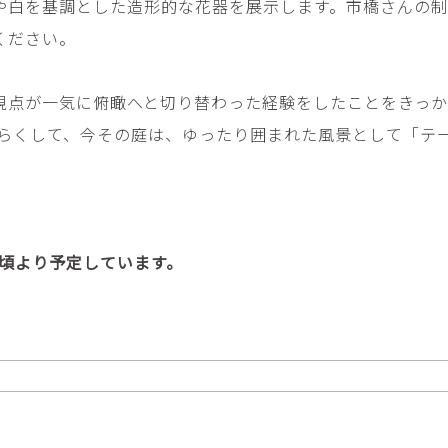
や白を基調とした造形的な花器を展示します。市橋さんの
畑中圭介
畳
HATANAKA Keisuke
tatami’s a
ください。
石黒幹朗
竹下
o
uun
TAKESHITA T
視点が一気に俯瞰へと切り替わった経験をしたことをきっ
篠原猛史・大森準平
紺野乃
ばらくして、今その庭は、ゆったり囲まれた風景として「テ
hi
SHINOHARA Takesh・
KONNO No
OMORI Junpei
西石垣友里子
角橋 
NISHIISHIGAKI Yuriko
KADOHASHI
野口清村
野村佳
8時頃より予定しています。
Noguchi Shimura
NOMURA 
長 雪恵
長谷川 
OSA Yukie
HASEGAWA 
青木宏・明主航
高木基
AOKI Hiroshi・MYOSHU
TAKAGI Mot
Wataru