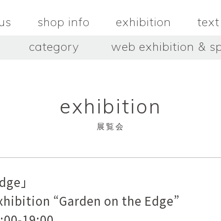
us
shop info
exhibition
text
category
web exhibition & sp
OJACRAFT
O’Tru no 
木
OJACRAFT
布
オートゥルノ
wood
cloth
exhibition
はいいろオオカミ＋花屋 西別
はっとりこ
府商店
絵
壺
HATTORI K
picture
pot
Antiques Haiiro Ookami &
展覧会
Flowers Nishibeppu sho-
ten
酒器
飯碗・丼
sake_bottle
rice_bowl
タナカシゲオ
ヌキ
TANAKA Shigeo
nukibo
Edge」
三星玲子
三浦宏
o
MITSUBOSHI Reiko
MIURA HI
hibition “Garden on the Edge”
中田篤・常田泰由
伊勢崎陽
2:00-19:00
NAKATA Atsushi × TOKIDA
ISEZAKI Y