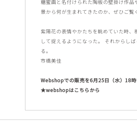
糖蜜画と名付けられた陶板の壁掛け作品
田村麻未
畑中咲輝
TAMURA Mami
HATANAKA Saki
景から何が生まれてきたのか、ぜひご覧
石原温三
石河美和子
ISHIHARA Onzo
ISHIKAWA Miwak
紫陽花の表情やかたちを眺めていた時、
竹内真吾・Yuma Yoshimura
篠原猛史
して捉えるようになった。 それからし
Shingo Takeuchi・Yuma
SHINOHARA Takes
Yoshimura
る。
葉 明慧
藤岡貢
市橋美佳
YAP Minhui
FUJIOKA Mitsugu
酒井由芽子
野中麟太郎
Webshopでの販売を6月25日（水）1
SAKAI Yumeko
NONAKA Rintaro
★webshopはこちらから
金子潤
鈴木由衣
JUN KANEKO
Yui Suzuki
阿曽藍人
青木宏
ASO Rando
AOKI Hiroshi