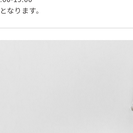
Yasuyoshi
業となります。
南 繁樹
厚川文
MINAMI Shigeki
ATSUKAWA 
塩谷良太
大木も
SHIOYA Ryota
OKI Mot
奥野宏
宇野 
OKUNO Hiroshi
UNO Y
宮下将太
宮下香
MIYASHITA Shota
MIYASHITA
小川哲
小泉
u
OGAWA SATOSHI
KOIZUMI T
山本雅彦
岡 美
o
YAMAMOTO Masahiko
OKA Mi
川上真子
川井ミ
KAWAKAMI Mako
KAWAI Mi