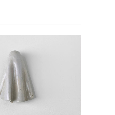
Kazumi
子
吉川和人
Fumiko
YOSHIKAWA Kazuto
と子
大森 準平
oko
OMORI Junpei
湧
宇野 湧・城蛍
u
TACHI Hotaru・UNO Yu
代
宮下香代・金卵喜
 Kayo
MIYASHITA Kayo・KIM
Ranhe
巧
小泉巧・内藤紫帆
akumi
KOIZUMI Takumi & NAITO
Shiho
希
岩江圭祐
ki
IWAE Keisuke
カコ
川添微
kako
KAWAZOE Honoka