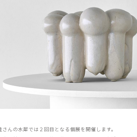
平勝久・平瑞穂
平野
i
HIRA Katsuhisa & Mizuho
Tsuyoshi H
日置 哲也 | 森田 春菜
日置哲
HIOKI Tetsuya and MORITA
HIKOKI Te
Haruna
松本裕子
柳 恩
MATSUMOTO Yuko
Yoo Eun-
森田朋・中根嶺 潜る、潜
橋本リ
る。
HASHIMOTO 
MORITA Tomo ・NAKANE
Ren
水田典寿・宮崎智晴
波能か
MIZUTA Norihisa・
HANO Ka
MIYAZAKI Tomoharu
澤田麟太郎
澤田麟太郎・
SAWADA Rintaro
SAWADA Rin
NONAKA Ri
田中健太郎
田中太
佳さんの水犀では２回目となる個展を開催します。
TANAKA Kentarou
TANAKA 