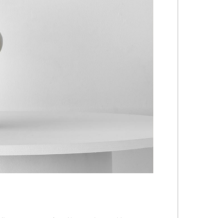
傑
庄島歩音
IRANO
SHOJIMA Ayune
也
明主 航
tuya
MYOSHU Wataru
惠
梁瀚云
hay
Han Yun Liang
サ
武田 哲
Liisa
TAKEDA Tetsu
なみ
清水善行
nami
SHIMIZU Yoshiyuki
野中麟太郎
瀧 知子
taro ・
TAKI Tomoko
ntaro
郎
田中里姫
Taro
TANAKA Saki