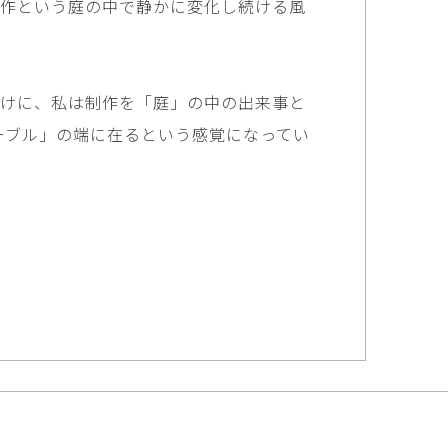
制作という庭の中で静かに変化し続ける風
矢尾板克則
ntique
YAOITA Katsunori
努
竹内真吾
sutomu
TAKEUCHI Shingo
かけに、私は制作を「庭」の中の出来事と
芙子
荻原美里
ーブル」の端に在るという感覚になってい
buko
OGIHARA Misato
俊
酒井 智也
 Shun
SAKAI Tomoya
代
金卵喜
Kayo
KIM Ranhe
迅太
長野史子
Jinta
NAGANO Fumiko
栄
ohide