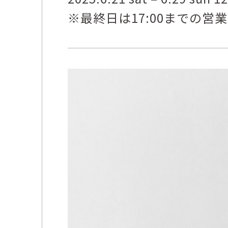
※最終日は17:00までの営
佐藤尚理
内藤紫帆
SATO Naomichi
NAITO Shiho
城蛍
堀 貴春
TACHI Hotaru
HORI Takaharu
大石早矢香
奥村 乃
OISHI Sayaka
OKUMURA Dai
安彦年朗
安藤 美樹
ABIKO Toshiro
ANDO Miki
宮内知子
宮崎智晴
MIYAUCHI Tomoko
MIYAZAKI Tomohar
尾花友久
山口博子
OBANA Tomohisa
YAMAGUCHI Hirok
岩江圭祐・新埜康平
島田篤
IWAE Keisuke・ARANO
SHIMADA Atsushi
Kohei