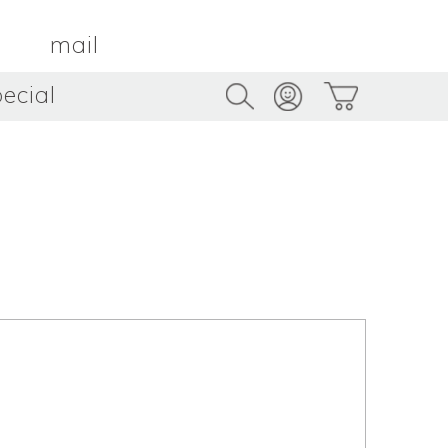
mail
ecial
Trus
TAMBOUR PARIS
トゥルス
金属
by ETSUKO HARADA
骨董
metal
antique
うへい
キムホノ
花器
鉢
ouhei
KIM Hono
vase
bowl
茶器
抹茶碗
tea_ware
matcha_bowl
本
バンドウジロウ
n
Jiro BANDO
基
三笘まさえ
ROKI
MITOMA Masae
太郎
佐藤健太・佐藤和美
otaro
SATO Kenta & SATO