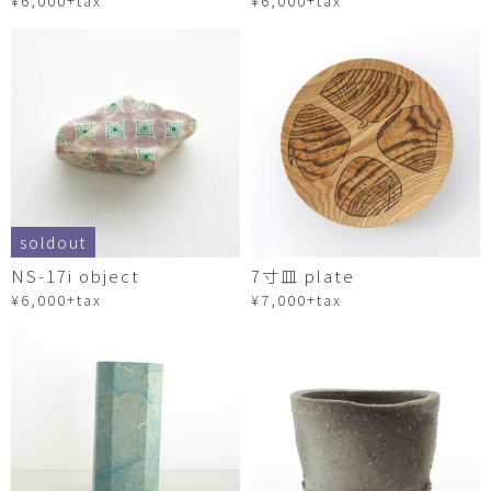
¥6,000+tax
¥6,000+tax
soldout
NS-17i object
7寸皿 plate
¥6,000+tax
¥7,000+tax