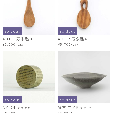
soldout
soldout
ABT-3 万象匙B
ABT-2 万象匙A
¥5,000+tax
¥5,700+tax
soldout
soldout
NS-24i object
須恵 皿 S8 plate