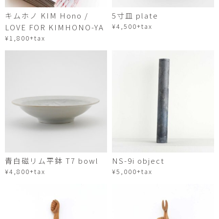
キムホノ KIM Hono /
5寸皿 plate
¥4,500+tax
LOVE FOR KIMHONO-YA
¥1,800+tax
青白磁リム平鉢 T7 bowl
NS-9i object
¥4,800+tax
¥5,000+tax