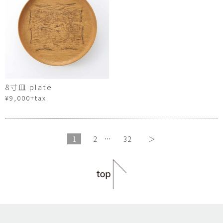
8寸皿 plate
¥9,000+tax
1
2
…
32
＞