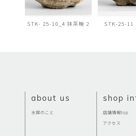
佐藤尚理
内藤紫帆
SATO Naomichi
NAITO Shiho
STK- 25-10_4 抹茶椀 2
STK-25-1
城蛍
堀 貴春
TACHI Hotaru
HORI Takaharu
大石早矢香
奥村 乃
OISHI Sayaka
OKUMURA Dai
安彦年朗
安藤 美樹
ABIKO Toshiro
ANDO Miki
宮内知子
宮崎智晴
MIYAUCHI Tomoko
MIYAZAKI Tomohar
about us
shop in
尾花友久
山口博子
OBANA Tomohisa
YAMAGUCHI Hirok
水犀のこと
店舗情報top
岩江圭祐・新埜康平
島田篤
アクセス
IWAE Keisuke・ARANO
SHIMADA Atsushi
Kohei