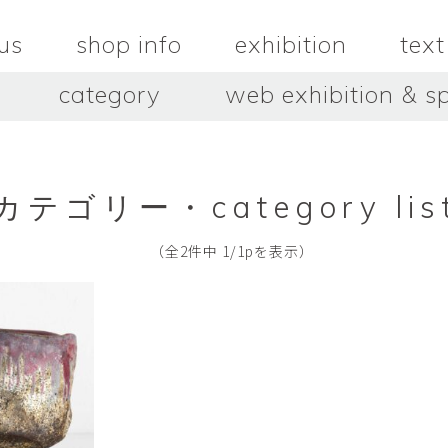
us
shop info
exhibition
text
category
web exhibition & sp
OJACRAFT
O’Tru no 
木
OJACRAFT
布
オートゥルノ
wood
cloth
カテゴリー・category lis
はいいろオオカミ＋花屋 西別
はっとりこ
府商店
絵
壺
HATTORI K
picture
pot
Antiques Haiiro Ookami &
（全2件中 1/1pを表示）
Flowers Nishibeppu sho-
ten
酒器
飯碗・丼
sake_bottle
rice_bowl
タナカシゲオ
ヌキ
TANAKA Shigeo
nukibo
三星玲子
三浦宏
o
MITSUBOSHI Reiko
MIURA HI
中田篤・常田泰由
伊勢崎陽
NAKATA Atsushi × TOKIDA
ISEZAKI Y