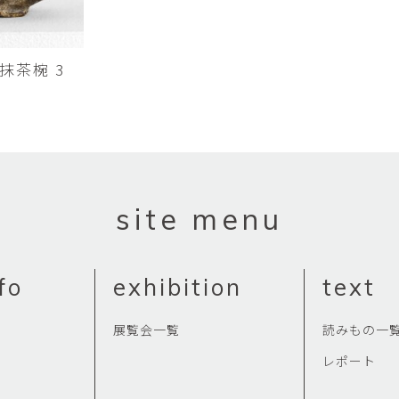
Yasuyoshi
南 繁樹
厚川文
MINAMI Shigeki
ATSUKAWA 
1 抹茶椀 3
塩谷良太
大木も
SHIOYA Ryota
OKI Mot
奥野宏
宇野 
OKUNO Hiroshi
UNO Y
宮下将太
宮下香
MIYASHITA Shota
MIYASHITA
site menu
小川哲
小泉
u
OGAWA SATOSHI
KOIZUMI T
fo
exhibition
text
山本雅彦
岡 美
o
YAMAMOTO Masahiko
OKA Mi
展覧会一覧
読みもの一
川上真子
川井ミ
レポート
KAWAKAMI Mako
KAWAI Mi