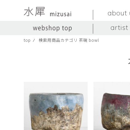
about 
artist
top
⁄
検索用商品カテゴリ 茶碗 bowl
LIVINGSTONE
no titles.
LIVINGSTONE
陶器
ガラス
no titles
ceramics
glass
Yuma Yoshimura
のぎすみこ
オブジェ
器
Yuma Yoshimura
nogi sumiko
object
vessel
皿
カップ
dish
cup
スヤマ マサル
ソ・イブ
Masaru Suyama
SUH Eve
メグマイルランド
ヤマモト ダイゴ
Megumireland
YAMAMOTO Daig
中根嶺
中田篤
NAKANE Ren
NAKATA Atsushi