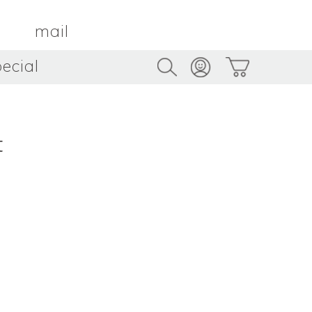
mail
ecial
Trus
TAMBOUR PARIS
トゥルス
金属
by ETSUKO HARADA
骨董
metal
antique
t
うへい
キムホノ
花器
鉢
ouhei
KIM Hono
vase
bowl
茶器
抹茶碗
tea_ware
matcha_bowl
本
バンドウジロウ
n
Jiro BANDO
基
三笘まさえ
ROKI
MITOMA Masae
太郎
佐藤健太・佐藤和美
otaro
SATO Kenta & SATO