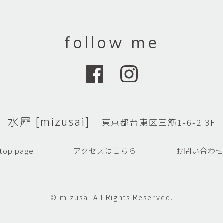
平勝久・平瑞穂
平野
i
HIRA Katsuhisa & Mizuho
Tsuyoshi H
日置 哲也 | 森田 春菜
日置哲
follow me
HIOKI Tetsuya and MORITA
HIKOKI Te
Haruna
松本裕子
柳 恩
MATSUMOTO Yuko
Yoo Eun-
森田朋・中根嶺 潜る、潜
橋本リ
る。
HASHIMOTO 
MORITA Tomo ・NAKANE
Ren
水犀 [mizusai]
東京都台東区三筋1-6-2 3F
水田典寿・宮崎智晴
波能か
MIZUTA Norihisa・
HANO Ka
top page
アクセスはこちら
お問い合わ
MIYAZAKI Tomoharu
澤田麟太郎
澤田麟太郎・
SAWADA Rintaro
SAWADA Rin
NONAKA Ri
© mizusai All Rights Reserved.
田中健太郎
田中太
TANAKA Kentarou
TANAKA 