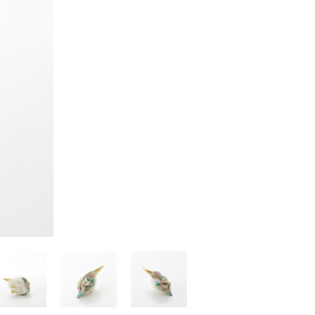
Kazumi
子
吉川和人
Fumiko
YOSHIKAWA Kazuto
と子
大森 準平
oko
OMORI Junpei
湧
宇野 湧・城蛍
u
TACHI Hotaru・UNO Yu
代
宮下香代・金卵喜
 Kayo
MIYASHITA Kayo・KIM
Ranhe
巧
小泉巧・内藤紫帆
akumi
KOIZUMI Takumi & NAITO
Shiho
希
岩江圭祐
ki
IWAE Keisuke
カコ
川添微
kako
KAWAZOE Honoka