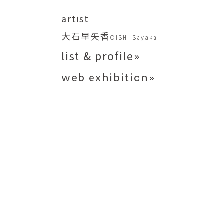
矢尾板克則
ntique
YAOITA Katsunori
artist
努
竹内真吾
大石早矢香
OISHI Sayaka
sutomu
TAKEUCHI Shingo
list & profile»
芙子
荻原美里
buko
OGIHARA Misato
web exhibition»
俊
酒井 智也
 Shun
SAKAI Tomoya
代
金卵喜
Kayo
KIM Ranhe
迅太
長野史子
Jinta
NAGANO Fumiko
栄
ohide