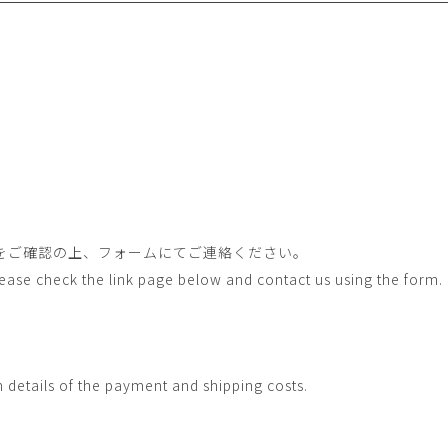
畑中圭介
畳
HATANAKA Keisuke
tatami’s a
石黒幹朗
竹下
o
uun
TAKESHITA T
篠原猛史・大森準平
紺野乃
hi
SHINOHARA Takesh・
KONNO No
OMORI Junpei
西石垣友里子
角橋 
NISHIISHIGAKI Yuriko
KADOHASHI
野口清村
野村佳
をご確認の上、フォームにてご連絡ください。
Noguchi Shimura
NOMURA 
Please check the link page below and contact us using the form.
長 雪恵
長谷川 
OSA Yukie
HASEGAWA 
青木宏・明主航
高木基
AOKI Hiroshi・MYOSHU
TAKAGI Mot
Wataru
h details of the payment and shipping costs.