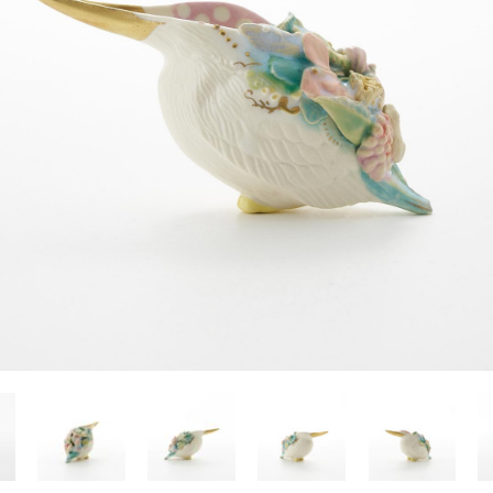
Yasuyoshi
南 繁樹
厚川文
MINAMI Shigeki
ATSUKAWA 
塩谷良太
大木も
SHIOYA Ryota
OKI Mot
奥野宏
宇野 
OKUNO Hiroshi
UNO Y
宮下将太
宮下香
MIYASHITA Shota
MIYASHITA
小川哲
小泉
u
OGAWA SATOSHI
KOIZUMI T
山本雅彦
岡 美
o
YAMAMOTO Masahiko
OKA Mi
川上真子
川井ミ
KAWAKAMI Mako
KAWAI Mi