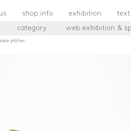
us
shop info
exhibition
text
category
web exhibition & sp
ake pitcher
OJACRAFT
O’Tru no 
木
OJACRAFT
布
オートゥルノ
wood
cloth
はいいろオオカミ＋花屋 西別
はっとりこ
府商店
絵
壺
HATTORI K
picture
pot
Antiques Haiiro Ookami &
Flowers Nishibeppu sho-
ten
酒器
飯碗・丼
sake_bottle
rice_bowl
タナカシゲオ
ヌキ
TANAKA Shigeo
nukibo
三星玲子
三浦宏
o
MITSUBOSHI Reiko
MIURA HI
中田篤・常田泰由
伊勢崎陽
NAKATA Atsushi × TOKIDA
ISEZAKI Y