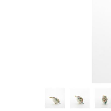
佐藤尚理
内藤紫帆
SATO Naomichi
NAITO Shiho
城蛍
堀 貴春
TACHI Hotaru
HORI Takaharu
大石早矢香
奥村 乃
OISHI Sayaka
OKUMURA Dai
安彦年朗
安藤 美樹
ABIKO Toshiro
ANDO Miki
宮内知子
宮崎智晴
MIYAUCHI Tomoko
MIYAZAKI Tomohar
尾花友久
山口博子
OBANA Tomohisa
YAMAGUCHI Hirok
岩江圭祐・新埜康平
島田篤
IWAE Keisuke・ARANO
SHIMADA Atsushi
Kohei