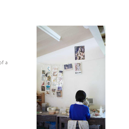
傑
庄島歩音
IRANO
SHOJIMA Ayune
也
明主 航
tuya
MYOSHU Wataru
惠
梁瀚云
hay
Han Yun Liang
サ
武田 哲
Liisa
TAKEDA Tetsu
of a
なみ
清水善行
nami
SHIMIZU Yoshiyuki
野中麟太郎
瀧 知子
taro ・
TAKI Tomoko
ntaro
郎
田中里姫
Taro
TANAKA Saki