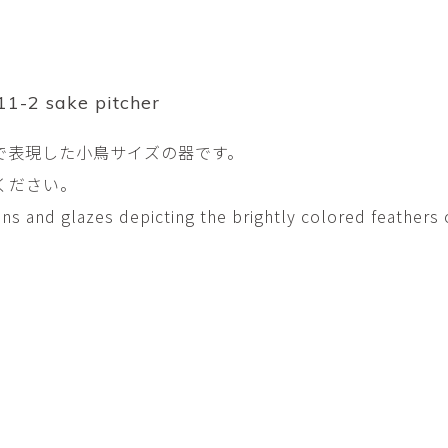
平勝久・平瑞穂
平野
i
HIRA Katsuhisa & Mizuho
Tsuyoshi H
日置 哲也 | 森田 春菜
日置哲
HIOKI Tetsuya and MORITA
HIKOKI Te
Haruna
2 sake pitcher
松本裕子
柳 恩
で表現した小鳥サイズの器です。
MATSUMOTO Yuko
Yoo Eun-
ください。
森田朋・中根嶺 潜る、潜
橋本リ
る。
HASHIMOTO 
ons and glazes depicting the brightly colored feathers 
MORITA Tomo ・NAKANE
Ren
水田典寿・宮崎智晴
波能か
MIZUTA Norihisa・
HANO Ka
MIYAZAKI Tomoharu
澤田麟太郎
澤田麟太郎・
SAWADA Rintaro
SAWADA Rin
NONAKA Ri
田中健太郎
田中太
TANAKA Kentarou
TANAKA 