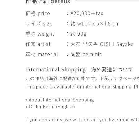
作品詳細 details
田村麻未
畑中咲輝
TAMURA Mami
HATANAKA Saki
価格 price
：¥20,000＋tax
石原温三
石河美和子
サイズ size
：約 w11×d5×h6 cm
ISHIHARA Onzo
ISHIKAWA Miwak
重さ weight
：約 90g
竹内真吾・Yuma Yoshimura
篠原猛史
Shingo Takeuchi・Yuma
作家 artist
：大石 早矢香 OISHI Sayaka
SHINOHARA Takes
Yoshimura
素材 material
：陶器 ceramic
葉 明慧
藤岡貢
YAP Minhui
FUJIOKA Mitsugu
International Shopping 海外発送について
酒井由芽子
野中麟太郎
この作品は海外に配送が可能です。下記リンクページ
SAKAI Yumeko
NONAKA Rintaro
This piece is available for international shipping. 
金子潤
鈴木由衣
JUN KANEKO
Yui Suzuki
» About International Shopping
» Order Form (English)
阿曽藍人
青木宏
ASO Rando
AOKI Hiroshi
If you contact us, we will contact you by e-mail wit