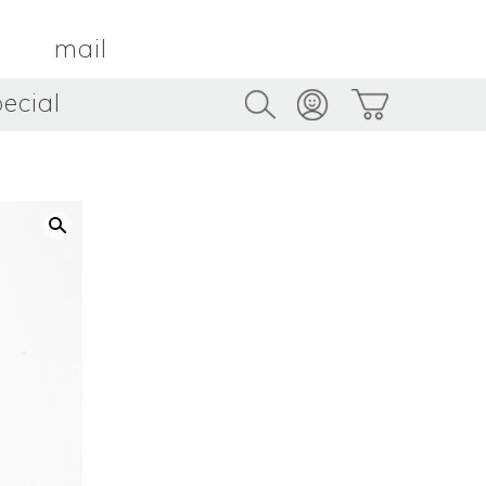
mail
ecial
Trus
TAMBOUR PARIS
トゥルス
金属
by ETSUKO HARADA
骨董
metal
antique
うへい
キムホノ
花器
鉢
ouhei
KIM Hono
vase
bowl
茶器
抹茶碗
tea_ware
matcha_bowl
本
バンドウジロウ
n
Jiro BANDO
基
三笘まさえ
ROKI
MITOMA Masae
太郎
佐藤健太・佐藤和美
otaro
SATO Kenta & SATO