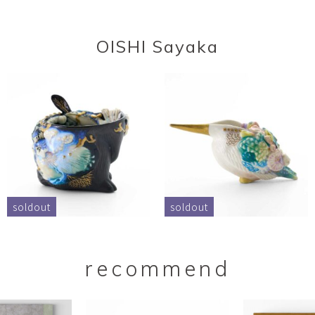
OISHI Sayaka
soldout
soldout
recommend