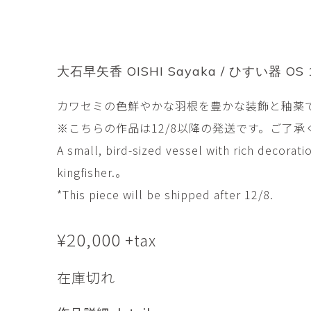
市橋 美佳
常田泰由
ICHIHASHI Mika
TOKIDA Yasuyosh
悳 祐介
新埜康平
Yusuke Isao
ARANO Kohei
大石早矢香 OISHI Sayaka / ひすい器 OS 11-
李 正鏞
松尾慎二
カワセミの色鮮やかな羽根を豊かな装飾と釉薬
Lee Jeong Yong
MATSUO Shinji
※こちらの作品は12/8以降の発送です。ご了承
森田春菜
森田朋
MORITA Haruna
MORITA Tomo
A small, bird-sized vessel with rich decorati
kingfisher.。
水元かよこ
水田典寿
*This piece will be shipped after 12/8.
MIZUMOTO Kayoko
MIZUTA Norihisa
¥
滝下 達
20,000
澤井昌平
+tax
TAKISHITA Tatsushi
SAWAI Shohei
在庫切れ
牧由加里
田中 彰
MAKI Yukari
TANAKA Sho