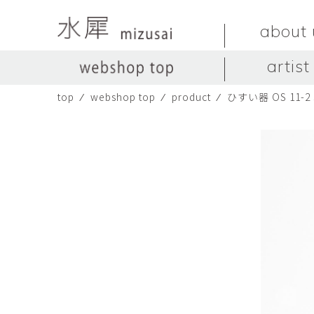
about 
artist
top
⁄
webshop top
⁄
product
⁄
ひすい器 OS 11-2 s
LIVINGSTONE
no titles.
LIVINGSTONE
陶器
ガラス
no titles
ceramics
glass
Yuma Yoshimura
のぎすみこ
オブジェ
器
Yuma Yoshimura
nogi sumiko
object
vessel
皿
カップ
dish
cup
スヤマ マサル
ソ・イブ
Masaru Suyama
SUH Eve
メグマイルランド
ヤマモト ダイゴ
Megumireland
YAMAMOTO Daig
中根嶺
中田篤
NAKANE Ren
NAKATA Atsushi