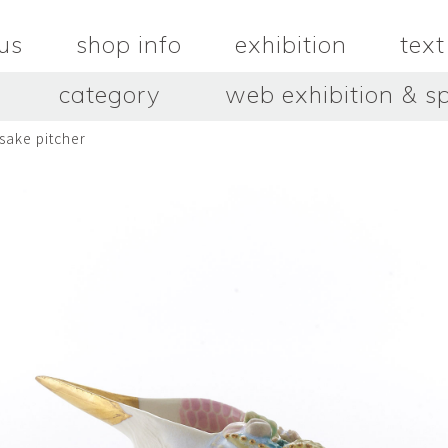
us
shop info
exhibition
text
category
web exhibition & sp
ake pitcher
OJACRAFT
O’Tru no 
木
OJACRAFT
布
オートゥルノ
wood
cloth
はいいろオオカミ＋花屋 西別
はっとりこ
府商店
絵
壺
HATTORI K
picture
pot
Antiques Haiiro Ookami &
Flowers Nishibeppu sho-
ten
酒器
飯碗・丼
sake_bottle
rice_bowl
タナカシゲオ
ヌキ
TANAKA Shigeo
nukibo
三星玲子
三浦宏
o
MITSUBOSHI Reiko
MIURA HI
中田篤・常田泰由
伊勢崎陽
NAKATA Atsushi × TOKIDA
ISEZAKI Y