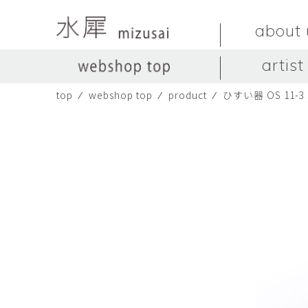
about 
artist
top
⁄
webshop top
⁄
product
⁄
ひすい器 OS 11-3 s
LIVINGSTONE
no titles.
LIVINGSTONE
陶器
ガラス
no titles
ceramics
glass
Yuma Yoshimura
のぎすみこ
オブジェ
器
Yuma Yoshimura
nogi sumiko
object
vessel
皿
カップ
dish
cup
スヤマ マサル
ソ・イブ
Masaru Suyama
SUH Eve
メグマイルランド
ヤマモト ダイゴ
Megumireland
YAMAMOTO Daig
中根嶺
中田篤
NAKANE Ren
NAKATA Atsushi