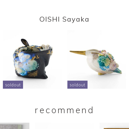
OISHI Sayaka
soldout
soldout
recommend