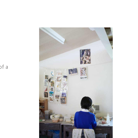
傑
庄島歩音
IRANO
SHOJIMA Ayune
也
明主 航
tuya
MYOSHU Wataru
惠
梁瀚云
hay
Han Yun Liang
サ
武田 哲
Liisa
TAKEDA Tetsu
of a
なみ
清水善行
nami
SHIMIZU Yoshiyuki
野中麟太郎
瀧 知子
taro ・
TAKI Tomoko
ntaro
郎
田中里姫
Taro
TANAKA Saki