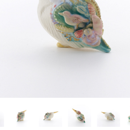
Yasuyoshi
南 繁樹
厚川文
MINAMI Shigeki
ATSUKAWA 
塩谷良太
大木も
SHIOYA Ryota
OKI Mot
奥野宏
宇野 
OKUNO Hiroshi
UNO Y
宮下将太
宮下香
MIYASHITA Shota
MIYASHITA
小川哲
小泉
u
OGAWA SATOSHI
KOIZUMI T
山本雅彦
岡 美
o
YAMAMOTO Masahiko
OKA Mi
川上真子
川井ミ
KAWAKAMI Mako
KAWAI Mi