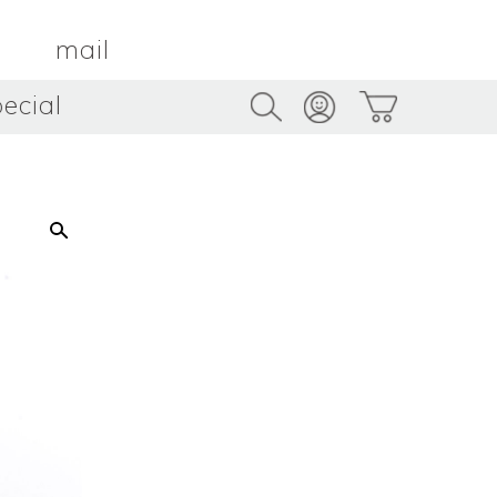
mail
ecial
Trus
TAMBOUR PARIS
トゥルス
金属
by ETSUKO HARADA
骨董
metal
antique
うへい
キムホノ
花器
鉢
ouhei
KIM Hono
vase
bowl
茶器
抹茶碗
tea_ware
matcha_bowl
本
バンドウジロウ
n
Jiro BANDO
基
三笘まさえ
ROKI
MITOMA Masae
太郎
佐藤健太・佐藤和美
otaro
SATO Kenta & SATO