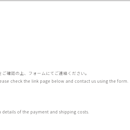
畑中圭介
畳
HATANAKA Keisuke
tatami’s a
石黒幹朗
竹下
o
uun
TAKESHITA T
篠原猛史・大森準平
紺野乃
hi
SHINOHARA Takesh・
KONNO No
OMORI Junpei
西石垣友里子
角橋 
NISHIISHIGAKI Yuriko
KADOHASHI
野口清村
野村佳
をご確認の上、フォームにてご連絡ください。
Noguchi Shimura
NOMURA 
Please check the link page below and contact us using the form.
長 雪恵
長谷川 
OSA Yukie
HASEGAWA 
青木宏・明主航
高木基
AOKI Hiroshi・MYOSHU
TAKAGI Mot
Wataru
h details of the payment and shipping costs.