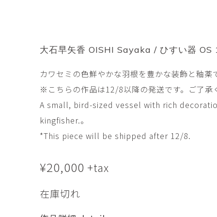
市橋 美佳
常田泰由
ICHIHASHI Mika
TOKIDA Yasuyosh
悳 祐介
新埜康平
Yusuke Isao
ARANO Kohei
大石早矢香 OISHI Sayaka / ひすい器 OS 11-
李 正鏞
松尾慎二
カワセミの色鮮やかな羽根を豊かな装飾と釉薬
Lee Jeong Yong
MATSUO Shinji
※こちらの作品は12/8以降の発送です。ご了承
森田春菜
森田朋
MORITA Haruna
MORITA Tomo
A small, bird-sized vessel with rich decorati
kingfisher.。
水元かよこ
水田典寿
*This piece will be shipped after 12/8.
MIZUMOTO Kayoko
MIZUTA Norihisa
¥
滝下 達
20,000
澤井昌平
+tax
TAKISHITA Tatsushi
SAWAI Shohei
在庫切れ
牧由加里
田中 彰
MAKI Yukari
TANAKA Sho