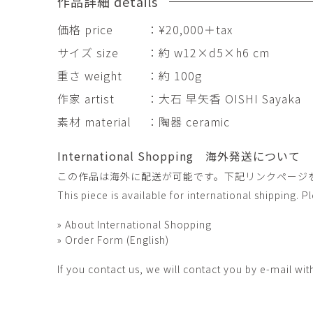
作品詳細 details
田村麻未
畑中咲輝
TAMURA Mami
HATANAKA Saki
価格 price
：¥20,000＋tax
石原温三
石河美和子
サイズ size
：約 w12×d5×h6 cm
ISHIHARA Onzo
ISHIKAWA Miwak
重さ weight
：約 100g
竹内真吾・Yuma Yoshimura
篠原猛史
Shingo Takeuchi・Yuma
作家 artist
：大石 早矢香 OISHI Sayaka
SHINOHARA Takes
Yoshimura
素材 material
：陶器 ceramic
葉 明慧
藤岡貢
YAP Minhui
FUJIOKA Mitsugu
International Shopping 海外発送について
酒井由芽子
野中麟太郎
この作品は海外に配送が可能です。下記リンクページ
SAKAI Yumeko
NONAKA Rintaro
This piece is available for international shipping. 
金子潤
鈴木由衣
JUN KANEKO
Yui Suzuki
» About International Shopping
» Order Form (English)
阿曽藍人
青木宏
ASO Rando
AOKI Hiroshi
If you contact us, we will contact you by e-mail wit