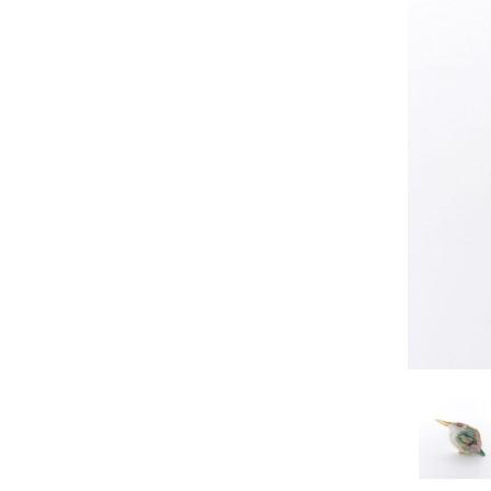
佐藤尚理
内藤紫帆
SATO Naomichi
NAITO Shiho
城蛍
堀 貴春
TACHI Hotaru
HORI Takaharu
大石早矢香
奥村 乃
OISHI Sayaka
OKUMURA Dai
安彦年朗
安藤 美樹
ABIKO Toshiro
ANDO Miki
宮内知子
宮崎智晴
MIYAUCHI Tomoko
MIYAZAKI Tomohar
尾花友久
山口博子
OBANA Tomohisa
YAMAGUCHI Hirok
岩江圭祐・新埜康平
島田篤
IWAE Keisuke・ARANO
SHIMADA Atsushi
Kohei