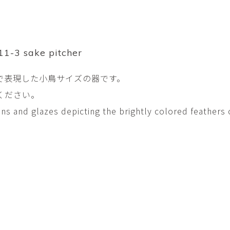
平勝久・平瑞穂
平野
i
HIRA Katsuhisa & Mizuho
Tsuyoshi H
日置 哲也 | 森田 春菜
日置哲
HIOKI Tetsuya and MORITA
HIKOKI Te
Haruna
3 sake pitcher
松本裕子
柳 恩
で表現した小鳥サイズの器です。
MATSUMOTO Yuko
Yoo Eun-
ください。
森田朋・中根嶺 潜る、潜
橋本リ
る。
HASHIMOTO 
ons and glazes depicting the brightly colored feathers 
MORITA Tomo ・NAKANE
Ren
水田典寿・宮崎智晴
波能か
MIZUTA Norihisa・
HANO Ka
MIYAZAKI Tomoharu
澤田麟太郎
澤田麟太郎・
SAWADA Rintaro
SAWADA Rin
NONAKA Ri
田中健太郎
田中太
TANAKA Kentarou
TANAKA 