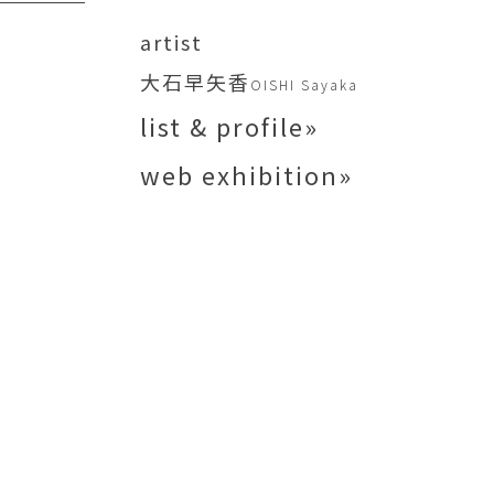
矢尾板克則
ntique
YAOITA Katsunori
artist
努
竹内真吾
大石早矢香
OISHI Sayaka
sutomu
TAKEUCHI Shingo
list & profile»
芙子
荻原美里
buko
OGIHARA Misato
web exhibition»
俊
酒井 智也
 Shun
SAKAI Tomoya
代
金卵喜
Kayo
KIM Ranhe
迅太
長野史子
Jinta
NAGANO Fumiko
栄
ohide