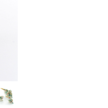
Kazumi
子
吉川和人
Fumiko
YOSHIKAWA Kazuto
と子
大森 準平
oko
OMORI Junpei
湧
宇野 湧・城蛍
u
TACHI Hotaru・UNO Yu
代
宮下香代・金卵喜
 Kayo
MIYASHITA Kayo・KIM
Ranhe
巧
小泉巧・内藤紫帆
akumi
KOIZUMI Takumi & NAITO
Shiho
希
岩江圭祐
ki
IWAE Keisuke
カコ
川添微
kako
KAWAZOE Honoka