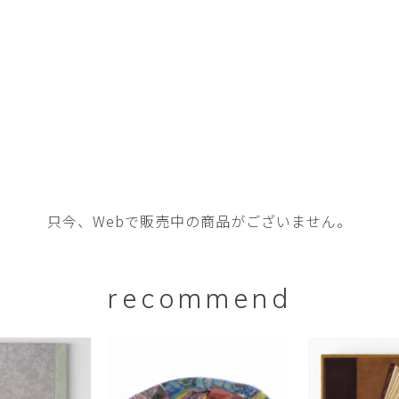
平勝久・平瑞穂
平野
i
HIRA Katsuhisa & Mizuho
Tsuyoshi H
日置 哲也 | 森田 春菜
日置哲
HIOKI Tetsuya and MORITA
HIKOKI Te
Haruna
松本裕子
柳 恩
MATSUMOTO Yuko
Yoo Eun-
森田朋・中根嶺 潜る、潜
橋本リ
る。
HASHIMOTO 
MORITA Tomo ・NAKANE
Ren
只今、Webで販売中の商品がございません。
水田典寿・宮崎智晴
波能か
MIZUTA Norihisa・
HANO Ka
MIYAZAKI Tomoharu
recommend
澤田麟太郎
澤田麟太郎・
SAWADA Rintaro
SAWADA Rin
NONAKA Ri
田中健太郎
田中太
TANAKA Kentarou
TANAKA 