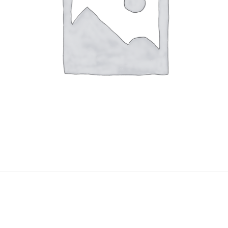
Yasuyoshi
南 繁樹
厚川文
MINAMI Shigeki
ATSUKAWA 
塩谷良太
大木も
SHIOYA Ryota
OKI Mot
奥野宏
宇野 
OKUNO Hiroshi
UNO Y
宮下将太
宮下香
MIYASHITA Shota
MIYASHITA
小川哲
小泉
u
OGAWA SATOSHI
KOIZUMI T
山本雅彦
岡 美
o
YAMAMOTO Masahiko
OKA Mi
川上真子
川井ミ
KAWAKAMI Mako
KAWAI Mi