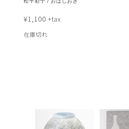
松平彩子 / おはしおき
市橋 美佳
常田泰由
ICHIHASHI Mika
TOKIDA Yasuyosh
¥
1,100
+tax
悳 祐介
新埜康平
Yusuke Isao
ARANO Kohei
在庫切れ
李 正鏞
松尾慎二
Lee Jeong Yong
MATSUO Shinji
森田春菜
森田朋
MORITA Haruna
MORITA Tomo
水元かよこ
水田典寿
MIZUMOTO Kayoko
MIZUTA Norihisa
滝下 達
澤井昌平
TAKISHITA Tatsushi
SAWAI Shohei
牧由加里
田中 彰
MAKI Yukari
TANAKA Sho