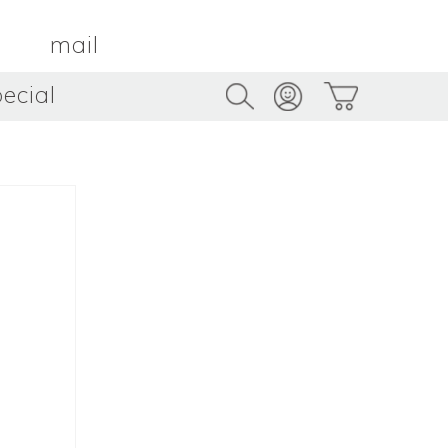
mail
ecial
Trus
TAMBOUR PARIS
トゥルス
金属
by ETSUKO HARADA
骨董
metal
antique
うへい
キムホノ
花器
鉢
ouhei
KIM Hono
vase
bowl
茶器
抹茶碗
tea_ware
matcha_bowl
本
バンドウジロウ
n
Jiro BANDO
基
三笘まさえ
ROKI
MITOMA Masae
太郎
佐藤健太・佐藤和美
otaro
SATO Kenta & SATO