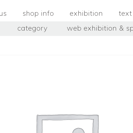
us
shop info
exhibition
text
category
web exhibition & sp
OJACRAFT
O’Tru no 
木
OJACRAFT
布
オートゥルノ
wood
cloth
はいいろオオカミ＋花屋 西別
はっとりこ
府商店
絵
壺
HATTORI K
picture
pot
Antiques Haiiro Ookami &
Flowers Nishibeppu sho-
ten
酒器
飯碗・丼
sake_bottle
rice_bowl
タナカシゲオ
ヌキ
TANAKA Shigeo
nukibo
三星玲子
三浦宏
o
MITSUBOSHI Reiko
MIURA HI
中田篤・常田泰由
伊勢崎陽
NAKATA Atsushi × TOKIDA
ISEZAKI Y