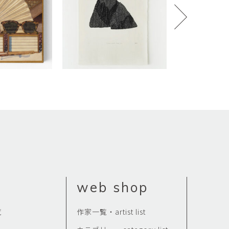
矢尾板克則
ntique
YAOITA Katsunori
努
竹内真吾
sutomu
TAKEUCHI Shingo
芙子
荻原美里
buko
OGIHARA Misato
俊
酒井 智也
 Shun
SAKAI Tomoya
代
金卵喜
Kayo
KIM Ranhe
迅太
長野史子
Jinta
NAGANO Fumiko
栄
web shop
ohide
覧
作家一覧・artist list