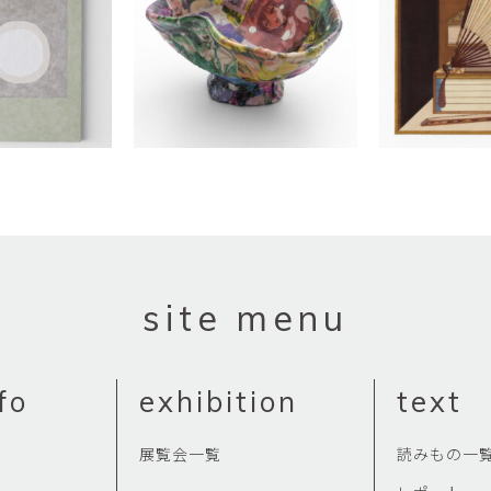
畑中圭介
畳
HATANAKA Keisuke
tatami’s a
石黒幹朗
竹下
o
uun
TAKESHITA T
篠原猛史・大森準平
紺野乃
hi
SHINOHARA Takesh・
KONNO No
OMORI Junpei
西石垣友里子
角橋 
NISHIISHIGAKI Yuriko
KADOHASHI
野口清村
野村佳
Noguchi Shimura
NOMURA 
site menu
長 雪恵
長谷川 
OSA Yukie
HASEGAWA 
青木宏・明主航
高木基
fo
exhibition
text
AOKI Hiroshi・MYOSHU
TAKAGI Mot
Wataru
展覧会一覧
読みもの一