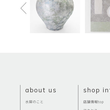
田村麻未
畑中咲輝
TAMURA Mami
HATANAKA Saki
石原温三
石河美和子
ISHIHARA Onzo
ISHIKAWA Miwak
竹内真吾・Yuma Yoshimura
篠原猛史
Shingo Takeuchi・Yuma
SHINOHARA Takes
Yoshimura
葉 明慧
藤岡貢
YAP Minhui
FUJIOKA Mitsugu
酒井由芽子
野中麟太郎
SAKAI Yumeko
NONAKA Rintaro
金子潤
鈴木由衣
JUN KANEKO
Yui Suzuki
阿曽藍人
青木宏
about us
shop in
ASO Rando
AOKI Hiroshi
水犀のこと
店舗情報top