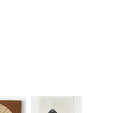
傑
庄島歩音
IRANO
SHOJIMA Ayune
也
明主 航
tuya
MYOSHU Wataru
惠
梁瀚云
hay
Han Yun Liang
サ
武田 哲
Liisa
TAKEDA Tetsu
なみ
清水善行
nami
SHIMIZU Yoshiyuki
野中麟太郎
瀧 知子
taro ・
TAKI Tomoko
ntaro
郎
田中里姫
Taro
TANAKA Saki