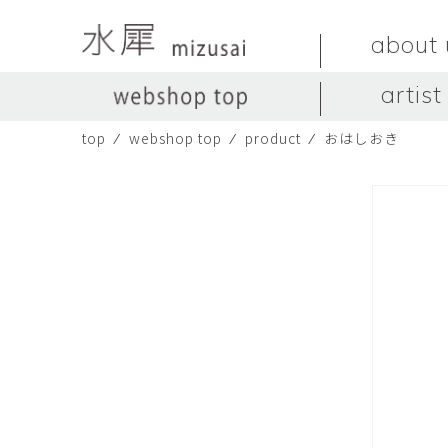
about 
artist
top
⁄
webshop top
⁄
product
⁄
おはしおき
LIVINGSTONE
no titles.
LIVINGSTONE
陶器
ガラス
no titles
ceramics
glass
Yuma Yoshimura
のぎすみこ
オブジェ
器
Yuma Yoshimura
nogi sumiko
object
vessel
皿
カップ
dish
cup
スヤマ マサル
ソ・イブ
Masaru Suyama
SUH Eve
メグマイルランド
ヤマモト ダイゴ
Megumireland
YAMAMOTO Daig
中根嶺
中田篤
NAKANE Ren
NAKATA Atsushi