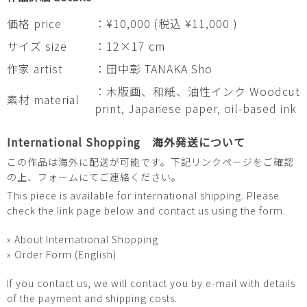
価格 price
：¥10,000 (税込 ¥11,000 )
サイズ size
：12×17 cm
作家 artist
：田中彰 TANAKA Sho
：木版画、和紙、油性インク Woodcut
素材 material
print, Japanese paper, oil-based ink
International Shopping 海外発送について
この作品は海外に配送が可能です。下記リンクページをご確認
の上、フォームにてご連絡ください。
This piece is available for international shipping. Please
check the link page below and contact us using the form.
» About International Shopping
» Order Form (English)
If you contact us, we will contact you by e-mail with details
of the payment and shipping costs.