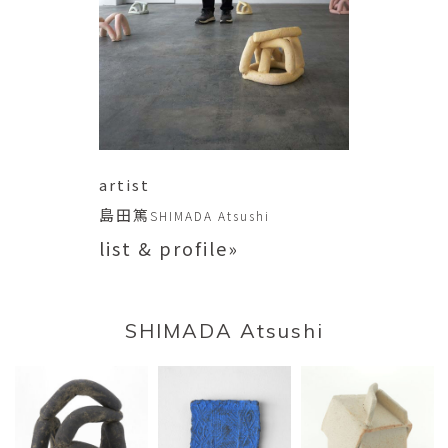
artist
島田篤
SHIMADA Atsushi
list & profile»
SHIMADA Atsushi