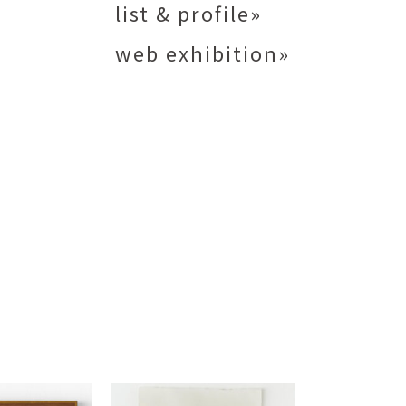
list & profile»
矢尾板克則
ntique
YAOITA Katsunori
web exhibition»
努
竹内真吾
sutomu
TAKEUCHI Shingo
芙子
荻原美里
buko
OGIHARA Misato
俊
酒井 智也
 Shun
SAKAI Tomoya
代
金卵喜
Kayo
KIM Ranhe
迅太
長野史子
Jinta
NAGANO Fumiko
栄
ohide