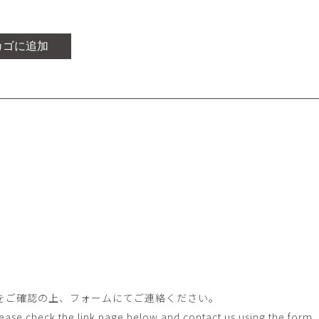
平勝久・平瑞穂
平野
i
HIRA Katsuhisa & Mizuho
Tsuyoshi H
日置 哲也 | 森田 春菜
日置哲
カゴに追加
HIOKI Tetsuya and MORITA
HIKOKI Te
Haruna
松本裕子
柳 恩
MATSUMOTO Yuko
Yoo Eun-
森田朋・中根嶺 潜る、潜
橋本リ
る。
HASHIMOTO 
MORITA Tomo ・NAKANE
Ren
水田典寿・宮崎智晴
波能か
MIZUTA Norihisa・
HANO Ka
MIYAZAKI Tomoharu
澤田麟太郎
澤田麟太郎・
SAWADA Rintaro
SAWADA Rin
NONAKA Ri
田中健太郎
田中太
をご確認の上、フォームにてご連絡ください。
TANAKA Kentarou
TANAKA 
Please check the link page below and contact us using the form.