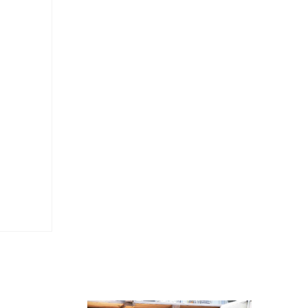
Kazumi
子
吉川和人
Fumiko
YOSHIKAWA Kazuto
と子
大森 準平
oko
OMORI Junpei
湧
宇野 湧・城蛍
u
TACHI Hotaru・UNO Yu
代
宮下香代・金卵喜
 Kayo
MIYASHITA Kayo・KIM
Ranhe
巧
小泉巧・内藤紫帆
akumi
KOIZUMI Takumi & NAITO
Shiho
希
岩江圭祐
ki
IWAE Keisuke
カコ
川添微
kako
KAWAZOE Honoka