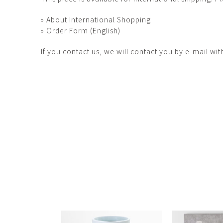
田村麻未
畑中咲輝
TAMURA Mami
HATANAKA Saki
» About International Shopping
» Order Form (English)
石原温三
石河美和子
ISHIHARA Onzo
ISHIKAWA Miwak
If you contact us, we will contact you by e-mail wit
竹内真吾・Yuma Yoshimura
篠原猛史
Shingo Takeuchi・Yuma
SHINOHARA Takes
Yoshimura
葉 明慧
藤岡貢
YAP Minhui
FUJIOKA Mitsugu
酒井由芽子
野中麟太郎
SAKAI Yumeko
NONAKA Rintaro
金子潤
鈴木由衣
JUN KANEKO
Yui Suzuki
阿曽藍人
青木宏
ASO Rando
AOKI Hiroshi