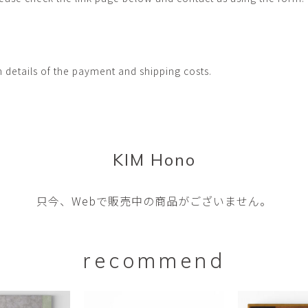
畑中圭介
畳
HATANAKA Keisuke
tatami’s a
石黒幹朗
竹下
o
uun
TAKESHITA T
h details of the payment and shipping costs.
篠原猛史・大森準平
紺野乃
hi
SHINOHARA Takesh・
KONNO No
OMORI Junpei
西石垣友里子
角橋 
NISHIISHIGAKI Yuriko
KADOHASHI
KIM Hono
野口清村
野村佳
Noguchi Shimura
NOMURA 
只今、Webで販売中の商品がございません。
長 雪恵
長谷川 
OSA Yukie
HASEGAWA 
青木宏・明主航
高木基
AOKI Hiroshi・MYOSHU
TAKAGI Mot
recommend
Wataru