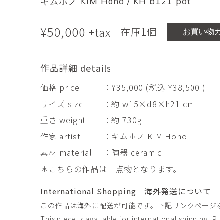
キムホノ KIM Hono / KH b121 pot
市橋 美佳
常田泰由
ICHIHASHI Mika
TOKIDA Yasuyosh
¥
50,000
+tax
在庫1個
悳 祐介
新埜康平
お買い物
Yusuke Isao
ARANO Kohei
李 正鏞
松尾慎二
作品詳細 details
Lee Jeong Yong
MATSUO Shinji
価格 price
：¥35,000 (税込 ¥38,500 )
森田春菜
森田朋
MORITA Haruna
MORITA Tomo
サイズ size
：約 w15×d8×h21 cm
重さ weight
：約 730g
水元かよこ
水田典寿
作家 artist
：キムホノ KIM Hono
MIZUMOTO Kayoko
MIZUTA Norihisa
素材 material
：陶器 ceramic
滝下 達
澤井昌平
＊こちらの作品は一点物となります。
TAKISHITA Tatsushi
SAWAI Shohei
International Shopping 海外発送について
牧由加里
田中 彰
この作品は海外に配送が可能です。下記リンクページ
MAKI Yukari
TANAKA Sho
This piece is available for international shipping. 