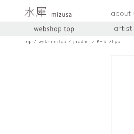
about 
artist
top
⁄
webshop top
⁄
product
⁄
KH b121 pot
LIVINGSTONE
no titles.
LIVINGSTONE
陶器
ガラス
no titles
ceramics
glass
Yuma Yoshimura
のぎすみこ
オブジェ
器
Yuma Yoshimura
nogi sumiko
object
vessel
皿
カップ
dish
cup
スヤマ マサル
ソ・イブ
Masaru Suyama
SUH Eve
メグマイルランド
ヤマモト ダイゴ
Megumireland
YAMAMOTO Daig
中根嶺
中田篤
NAKANE Ren
NAKATA Atsushi