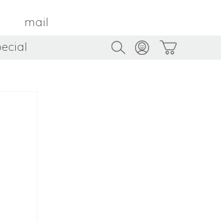
mail
ecial
Trus
TAMBOUR PARIS
トゥルス
金属
by ETSUKO HARADA
骨董
metal
antique
うへい
キムホノ
花器
鉢
ouhei
KIM Hono
vase
bowl
茶器
抹茶碗
tea_ware
matcha_bowl
本
バンドウジロウ
n
Jiro BANDO
基
三笘まさえ
ROKI
MITOMA Masae
太郎
佐藤健太・佐藤和美
otaro
SATO Kenta & SATO