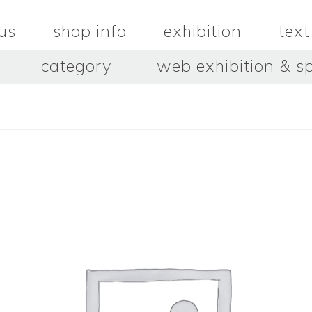
us
shop info
exhibition
text
category
web exhibition & sp
OJACRAFT
O’Tru no 
木
OJACRAFT
布
オートゥルノ
wood
cloth
はいいろオオカミ＋花屋 西別
はっとりこ
府商店
絵
壺
HATTORI K
picture
pot
Antiques Haiiro Ookami &
Flowers Nishibeppu sho-
ten
酒器
飯碗・丼
sake_bottle
rice_bowl
タナカシゲオ
ヌキ
TANAKA Shigeo
nukibo
三星玲子
三浦宏
o
MITSUBOSHI Reiko
MIURA HI
中田篤・常田泰由
伊勢崎陽
NAKATA Atsushi × TOKIDA
ISEZAKI Y