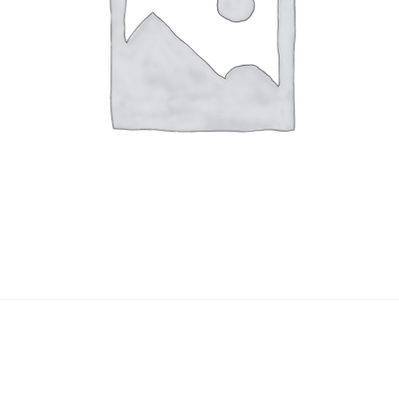
Yasuyoshi
南 繁樹
厚川文
MINAMI Shigeki
ATSUKAWA 
塩谷良太
大木も
SHIOYA Ryota
OKI Mot
奥野宏
宇野 
OKUNO Hiroshi
UNO Y
宮下将太
宮下香
MIYASHITA Shota
MIYASHITA
小川哲
小泉
u
OGAWA SATOSHI
KOIZUMI T
山本雅彦
岡 美
o
YAMAMOTO Masahiko
OKA Mi
川上真子
川井ミ
KAWAKAMI Mako
KAWAI Mi