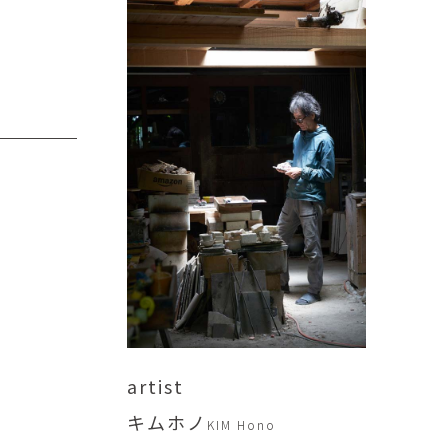
傑
庄島歩音
IRANO
SHOJIMA Ayune
也
明主 航
tuya
MYOSHU Wataru
惠
梁瀚云
hay
Han Yun Liang
サ
武田 哲
Liisa
TAKEDA Tetsu
なみ
清水善行
nami
SHIMIZU Yoshiyuki
野中麟太郎
瀧 知子
taro ・
TAKI Tomoko
ntaro
artist
郎
田中里姫
キムホノ
Taro
TANAKA Saki
KIM Hono