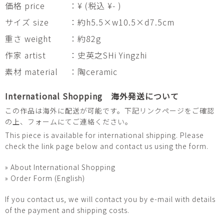
価格 price
：¥ (税込 ¥- )
サイズ size
：約h5.5×w10.5×d7.5cm
重さ weight
：約82g
作家 artist
：史英之SHi Yingzhi
素材 material
：陶ceramic
International Shopping 海外発送について
この作品は海外に配送が可能です。下記リンクページをご確認
の上、フォームにてご連絡ください。
This piece is available for international shipping. Please
check the link page below and contact us using the form.
» About International Shopping
» Order Form (English)
If you contact us, we will contact you by e-mail with details
of the payment and shipping costs.