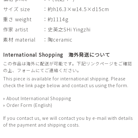
サイズ size
：約h16.3×w14.5×d15cm
重さ weight
：約1114g
作家 artist
：史英之SHi Yingzhi
素材 material
：陶ceramic
International Shopping 海外発送について
この作品は海外に配送が可能です。下記リンクページをご確認
の上、フォームにてご連絡ください。
This piece is available for international shipping. Please
check the link page below and contact us using the form.
» About International Shopping
» Order Form (English)
If you contact us, we will contact you by e-mail with details
of the payment and shipping costs.