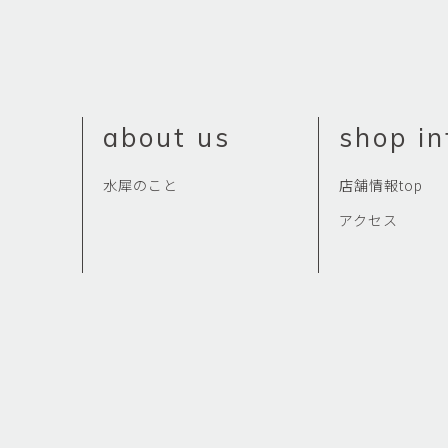
佐藤尚理
内藤紫帆
SATO Naomichi
NAITO Shiho
城蛍
堀 貴春
TACHI Hotaru
HORI Takaharu
about us
shop in
大石早矢香
奥村 乃
OISHI Sayaka
OKUMURA Dai
水犀のこと
店舗情報top
安彦年朗
安藤 美樹
ABIKO Toshiro
ANDO Miki
アクセス
宮内知子
宮崎智晴
MIYAUCHI Tomoko
MIYAZAKI Tomohar
尾花友久
山口博子
OBANA Tomohisa
YAMAGUCHI Hirok
岩江圭祐・新埜康平
島田篤
IWAE Keisuke・ARANO
SHIMADA Atsushi
Kohei