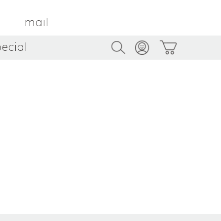
mail
ecial
Trus
TAMBOUR PARIS
トゥルス
金属
by ETSUKO HARADA
骨董
metal
antique
うへい
キムホノ
花器
鉢
ouhei
KIM Hono
vase
bowl
茶器
抹茶碗
tea_ware
matcha_bowl
本
バンドウジロウ
n
Jiro BANDO
基
三笘まさえ
ROKI
MITOMA Masae
太郎
佐藤健太・佐藤和美
otaro
SATO Kenta & SATO