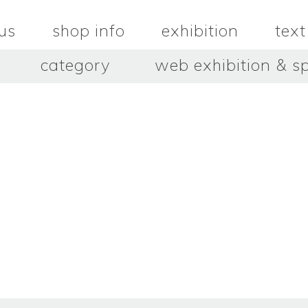
us
shop info
exhibition
text
category
web exhibition & sp
OJACRAFT
O’Tru no 
木
OJACRAFT
布
オートゥルノ
wood
cloth
はいいろオオカミ＋花屋 西別
はっとりこ
府商店
絵
壺
HATTORI K
picture
pot
Antiques Haiiro Ookami &
Flowers Nishibeppu sho-
ten
酒器
飯碗・丼
sake_bottle
rice_bowl
タナカシゲオ
ヌキ
TANAKA Shigeo
nukibo
三星玲子
三浦宏
o
MITSUBOSHI Reiko
MIURA HI
中田篤・常田泰由
伊勢崎陽
NAKATA Atsushi × TOKIDA
ISEZAKI Y