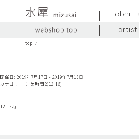
about 
artist
top
⁄
LIVINGSTONE
no titles.
LIVINGSTONE
陶器
ガラス
no titles
ceramics
glass
Yuma Yoshimura
のぎすみこ
オブジェ
器
Yuma Yoshimura
nogi sumiko
object
vessel
開催日: 2019年7月17日 - 2019年7月18日
カテゴリー:
営業時間2(12-18)
皿
カップ
dish
cup
スヤマ マサル
ソ・イブ
Masaru Suyama
SUH Eve
12-18時
メグマイルランド
ヤマモト ダイゴ
Megumireland
YAMAMOTO Daig
中根嶺
中田篤
NAKANE Ren
NAKATA Atsushi