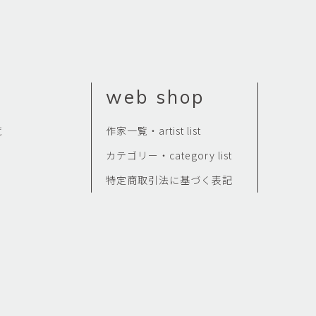
Kazumi
子
吉川和人
Fumiko
YOSHIKAWA Kazuto
と子
大森 準平
oko
OMORI Junpei
web shop
湧
宇野 湧・城蛍
u
TACHI Hotaru・UNO Yu
覧
作家一覧・artist list
代
宮下香代・金卵喜
 Kayo
MIYASHITA Kayo・KIM
カテゴリー・category list
Ranhe
特定商取引法に基づく表記
巧
小泉巧・内藤紫帆
akumi
KOIZUMI Takumi & NAITO
Shiho
希
岩江圭祐
ki
IWAE Keisuke
カコ
川添微
kako
KAWAZOE Honoka