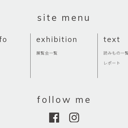
Yasuyoshi
南 繁樹
厚川文
site menu
MINAMI Shigeki
ATSUKAWA 
塩谷良太
大木も
SHIOYA Ryota
OKI Mot
fo
exhibition
text
奥野宏
宇野 
OKUNO Hiroshi
UNO Y
展覧会一覧
読みもの一
宮下将太
宮下香
MIYASHITA Shota
MIYASHITA
レポート
小川哲
小泉
u
OGAWA SATOSHI
KOIZUMI T
山本雅彦
岡 美
follow me
o
YAMAMOTO Masahiko
OKA Mi
川上真子
川井ミ
KAWAKAMI Mako
KAWAI Mi