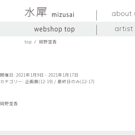
about 
artist
top
⁄
岡野里香
LIVINGSTONE
no titles.
LIVINGSTONE
陶器
ガラス
no titles
ceramics
glass
Yuma Yoshimura
のぎすみこ
オブジェ
器
Yuma Yoshimura
nogi sumiko
object
vessel
開催日: 2021年1月9日 - 2021年1月17日
カテゴリー:
企画展(12-19) / 最終日のみ(12-17)
皿
カップ
dish
cup
スヤマ マサル
ソ・イブ
Masaru Suyama
SUH Eve
岡野里香
メグマイルランド
ヤマモト ダイゴ
Megumireland
YAMAMOTO Daig
中根嶺
中田篤
NAKANE Ren
NAKATA Atsushi