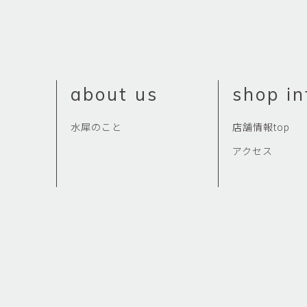
佐藤尚理
内藤紫帆
SATO Naomichi
NAITO Shiho
城蛍
堀 貴春
TACHI Hotaru
HORI Takaharu
about us
shop in
大石早矢香
奥村 乃
OISHI Sayaka
OKUMURA Dai
水犀のこと
店舗情報top
安彦年朗
安藤 美樹
ABIKO Toshiro
ANDO Miki
アクセス
宮内知子
宮崎智晴
MIYAUCHI Tomoko
MIYAZAKI Tomohar
尾花友久
山口博子
OBANA Tomohisa
YAMAGUCHI Hirok
岩江圭祐・新埜康平
島田篤
IWAE Keisuke・ARANO
SHIMADA Atsushi
Kohei