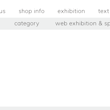
us
shop info
exhibition
text
category
web exhibition & sp
OJACRAFT
O’Tru no 
木
OJACRAFT
布
オートゥルノ
wood
cloth
はいいろオオカミ＋花屋 西別
はっとりこ
府商店
絵
壺
HATTORI K
picture
pot
Antiques Haiiro Ookami &
Flowers Nishibeppu sho-
ten
酒器
飯碗・丼
sake_bottle
rice_bowl
タナカシゲオ
ヌキ
TANAKA Shigeo
nukibo
三星玲子
三浦宏
o
MITSUBOSHI Reiko
MIURA HI
中田篤・常田泰由
伊勢崎陽
NAKATA Atsushi × TOKIDA
ISEZAKI Y