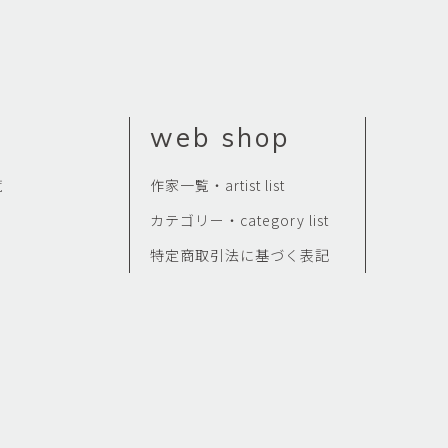
Kazumi
子
吉川和人
Fumiko
YOSHIKAWA Kazuto
と子
大森 準平
oko
OMORI Junpei
web shop
湧
宇野 湧・城蛍
u
TACHI Hotaru・UNO Yu
覧
作家一覧・artist list
代
宮下香代・金卵喜
 Kayo
MIYASHITA Kayo・KIM
カテゴリー・category list
Ranhe
特定商取引法に基づく表記
巧
小泉巧・内藤紫帆
akumi
KOIZUMI Takumi & NAITO
Shiho
希
岩江圭祐
ki
IWAE Keisuke
カコ
川添微
kako
KAWAZOE Honoka