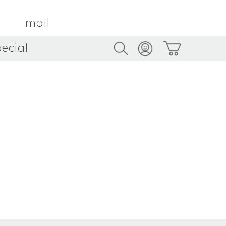
mail
ecial
Trus
TAMBOUR PARIS
トゥルス
金属
by ETSUKO HARADA
骨董
metal
antique
うへい
キムホノ
花器
鉢
ouhei
KIM Hono
vase
bowl
茶器
抹茶碗
tea_ware
matcha_bowl
本
バンドウジロウ
n
Jiro BANDO
基
三笘まさえ
ROKI
MITOMA Masae
太郎
佐藤健太・佐藤和美
otaro
SATO Kenta & SATO