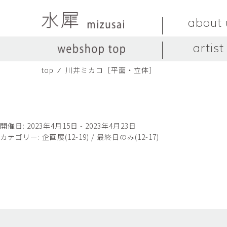
about 
artist
top
⁄
川井ミカコ［平面・立体］
LIVINGSTONE
no titles.
LIVINGSTONE
陶器
ガラス
no titles
ceramics
glass
Yuma Yoshimura
のぎすみこ
オブジェ
器
Yuma Yoshimura
nogi sumiko
object
vessel
開催日: 2023年4月15日 - 2023年4月23日
カテゴリー:
企画展(12-19) / 最終日のみ(12-17)
皿
カップ
dish
cup
スヤマ マサル
ソ・イブ
Masaru Suyama
SUH Eve
メグマイルランド
ヤマモト ダイゴ
Megumireland
YAMAMOTO Daig
中根嶺
中田篤
NAKANE Ren
NAKATA Atsushi