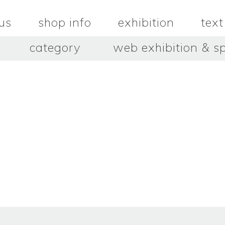
us
shop info
exhibition
text
category
web exhibition & sp
OJACRAFT
O’Tru no 
木
OJACRAFT
布
オートゥルノ
wood
cloth
はいいろオオカミ＋花屋 西別
はっとりこ
府商店
絵
壺
HATTORI K
picture
pot
Antiques Haiiro Ookami &
Flowers Nishibeppu sho-
ten
酒器
飯碗・丼
sake_bottle
rice_bowl
タナカシゲオ
ヌキ
TANAKA Shigeo
nukibo
三星玲子
三浦宏
o
MITSUBOSHI Reiko
MIURA HI
中田篤・常田泰由
伊勢崎陽
NAKATA Atsushi × TOKIDA
ISEZAKI Y