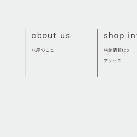
佐藤尚理
内藤紫帆
SATO Naomichi
NAITO Shiho
城蛍
堀 貴春
about us
shop in
TACHI Hotaru
HORI Takaharu
大石早矢香
奥村 乃
水犀のこと
店舗情報top
OISHI Sayaka
OKUMURA Dai
アクセス
安彦年朗
安藤 美樹
ABIKO Toshiro
ANDO Miki
宮内知子
宮崎智晴
MIYAUCHI Tomoko
MIYAZAKI Tomohar
尾花友久
山口博子
OBANA Tomohisa
YAMAGUCHI Hirok
岩江圭祐・新埜康平
島田篤
IWAE Keisuke・ARANO
SHIMADA Atsushi
Kohei