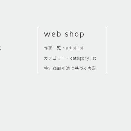
Kazumi
子
吉川和人
Fumiko
YOSHIKAWA Kazuto
と子
大森 準平
web shop
oko
OMORI Junpei
湧
宇野 湧・城蛍
覧
作家一覧・artist list
u
TACHI Hotaru・UNO Yu
カテゴリー・category list
代
宮下香代・金卵喜
 Kayo
MIYASHITA Kayo・KIM
特定商取引法に基づく表記
Ranhe
巧
小泉巧・内藤紫帆
akumi
KOIZUMI Takumi & NAITO
Shiho
希
岩江圭祐
ki
IWAE Keisuke
カコ
川添微
kako
KAWAZOE Honoka