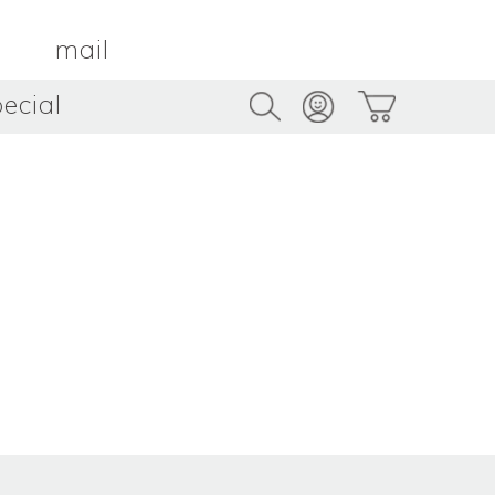
mail
ecial
Trus
TAMBOUR PARIS
トゥルス
金属
by ETSUKO HARADA
骨董
metal
antique
うへい
キムホノ
花器
鉢
ouhei
KIM Hono
vase
bowl
茶器
抹茶碗
tea_ware
matcha_bowl
本
バンドウジロウ
n
Jiro BANDO
基
三笘まさえ
ROKI
MITOMA Masae
太郎
佐藤健太・佐藤和美
otaro
SATO Kenta & SATO