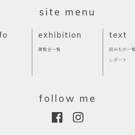
Yasuyoshi
site menu
南 繁樹
厚川文
MINAMI Shigeki
ATSUKAWA 
塩谷良太
大木も
fo
exhibition
text
SHIOYA Ryota
OKI Mot
奥野宏
宇野 
展覧会一覧
読みもの一
OKUNO Hiroshi
UNO Y
レポート
宮下将太
宮下香
MIYASHITA Shota
MIYASHITA
小川哲
小泉
u
OGAWA SATOSHI
KOIZUMI T
follow me
山本雅彦
岡 美
o
YAMAMOTO Masahiko
OKA Mi
川上真子
川井ミ
KAWAKAMI Mako
KAWAI Mi