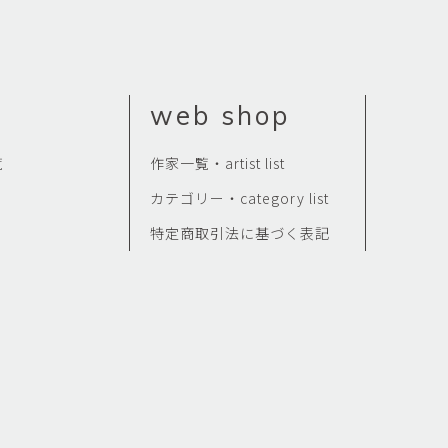
Kazumi
子
吉川和人
Fumiko
YOSHIKAWA Kazuto
と子
大森 準平
web shop
oko
OMORI Junpei
湧
宇野 湧・城蛍
覧
作家一覧・artist list
u
TACHI Hotaru・UNO Yu
カテゴリー・category list
代
宮下香代・金卵喜
 Kayo
MIYASHITA Kayo・KIM
特定商取引法に基づく表記
Ranhe
巧
小泉巧・内藤紫帆
akumi
KOIZUMI Takumi & NAITO
Shiho
希
岩江圭祐
ki
IWAE Keisuke
カコ
川添微
kako
KAWAZOE Honoka