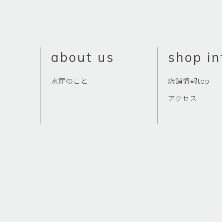
佐藤尚理
内藤紫帆
SATO Naomichi
NAITO Shiho
城蛍
堀 貴春
about us
shop in
TACHI Hotaru
HORI Takaharu
大石早矢香
奥村 乃
水犀のこと
店舗情報top
OISHI Sayaka
OKUMURA Dai
アクセス
安彦年朗
安藤 美樹
ABIKO Toshiro
ANDO Miki
宮内知子
宮崎智晴
MIYAUCHI Tomoko
MIYAZAKI Tomohar
尾花友久
山口博子
OBANA Tomohisa
YAMAGUCHI Hirok
岩江圭祐・新埜康平
島田篤
IWAE Keisuke・ARANO
SHIMADA Atsushi
Kohei