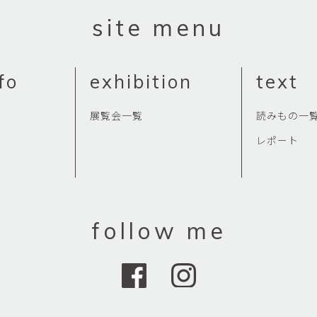
Yasuyoshi
site menu
南 繁樹
厚川文
MINAMI Shigeki
ATSUKAWA 
塩谷良太
大木も
fo
exhibition
text
SHIOYA Ryota
OKI Mot
奥野宏
宇野 
展覧会一覧
読みもの一
OKUNO Hiroshi
UNO Y
レポート
宮下将太
宮下香
MIYASHITA Shota
MIYASHITA
小川哲
小泉
u
OGAWA SATOSHI
KOIZUMI T
follow me
山本雅彦
岡 美
o
YAMAMOTO Masahiko
OKA Mi
川上真子
川井ミ
KAWAKAMI Mako
KAWAI Mi