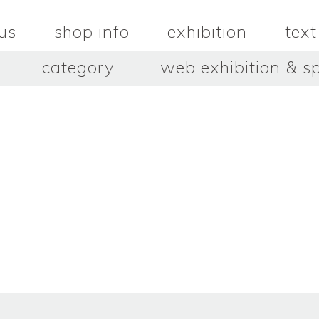
us
shop info
exhibition
text
category
web exhibition & sp
OJACRAFT
O’Tru no 
木
OJACRAFT
布
オートゥルノ
wood
cloth
はいいろオオカミ＋花屋 西別
はっとりこ
府商店
絵
壺
HATTORI K
picture
pot
Antiques Haiiro Ookami &
Flowers Nishibeppu sho-
ten
酒器
飯碗・丼
sake_bottle
rice_bowl
タナカシゲオ
ヌキ
TANAKA Shigeo
nukibo
三星玲子
三浦宏
o
MITSUBOSHI Reiko
MIURA HI
中田篤・常田泰由
伊勢崎陽
NAKATA Atsushi × TOKIDA
ISEZAKI Y