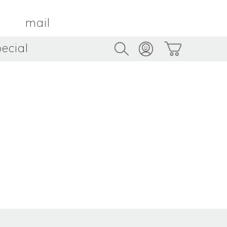
mail
ecial
Trus
TAMBOUR PARIS
トゥルス
金属
by ETSUKO HARADA
骨董
metal
antique
うへい
キムホノ
花器
鉢
ouhei
KIM Hono
vase
bowl
茶器
抹茶碗
tea_ware
matcha_bowl
本
バンドウジロウ
n
Jiro BANDO
基
三笘まさえ
ROKI
MITOMA Masae
太郎
佐藤健太・佐藤和美
otaro
SATO Kenta & SATO