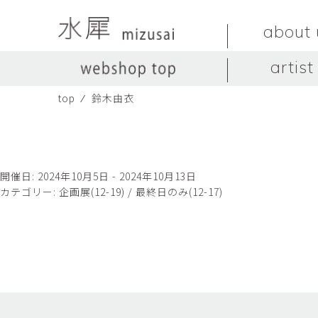
about 
artist
top
⁄
鈴木由衣
LIVINGSTONE
no titles.
LIVINGSTONE
陶器
ガラス
no titles
ceramics
glass
Yuma Yoshimura
のぎすみこ
オブジェ
器
Yuma Yoshimura
nogi sumiko
object
vessel
開催日: 2024年10月5日 - 2024年10月13日
カテゴリー:
企画展(12-19) / 最終日のみ(12-17)
皿
カップ
dish
cup
スヤマ マサル
ソ・イブ
Masaru Suyama
SUH Eve
メグマイルランド
ヤマモト ダイゴ
Megumireland
YAMAMOTO Daig
中根嶺
中田篤
NAKANE Ren
NAKATA Atsushi