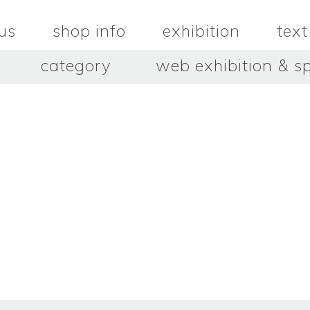
us
shop info
exhibition
text
category
web exhibition & sp
OJACRAFT
O’Tru no 
木
OJACRAFT
布
オートゥルノ
wood
cloth
はいいろオオカミ＋花屋 西別
はっとりこ
府商店
絵
壺
HATTORI K
picture
pot
Antiques Haiiro Ookami &
Flowers Nishibeppu sho-
ten
酒器
飯碗・丼
sake_bottle
rice_bowl
タナカシゲオ
ヌキ
TANAKA Shigeo
nukibo
三星玲子
三浦宏
o
MITSUBOSHI Reiko
MIURA HI
中田篤・常田泰由
伊勢崎陽
NAKATA Atsushi × TOKIDA
ISEZAKI Y