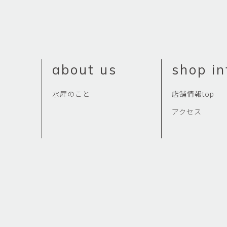
佐藤尚理
内藤紫帆
SATO Naomichi
NAITO Shiho
城蛍
堀 貴春
TACHI Hotaru
HORI Takaharu
about us
shop in
大石早矢香
奥村 乃
OISHI Sayaka
OKUMURA Dai
水犀のこと
店舗情報top
安彦年朗
安藤 美樹
ABIKO Toshiro
ANDO Miki
アクセス
宮内知子
宮崎智晴
MIYAUCHI Tomoko
MIYAZAKI Tomohar
尾花友久
山口博子
OBANA Tomohisa
YAMAGUCHI Hirok
岩江圭祐・新埜康平
島田篤
IWAE Keisuke・ARANO
SHIMADA Atsushi
Kohei