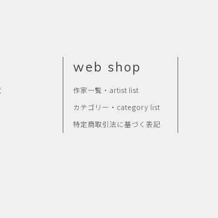
Kazumi
子
吉川和人
Fumiko
YOSHIKAWA Kazuto
と子
大森 準平
oko
OMORI Junpei
web shop
湧
宇野 湧・城蛍
u
TACHI Hotaru・UNO Yu
覧
作家一覧・artist list
代
宮下香代・金卵喜
 Kayo
MIYASHITA Kayo・KIM
カテゴリー・category list
Ranhe
特定商取引法に基づく表記
巧
小泉巧・内藤紫帆
akumi
KOIZUMI Takumi & NAITO
Shiho
希
岩江圭祐
ki
IWAE Keisuke
カコ
川添微
kako
KAWAZOE Honoka