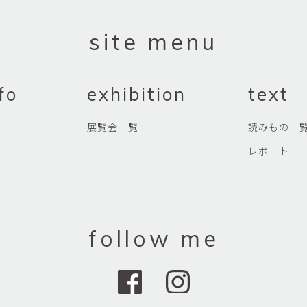
Yasuyoshi
南 繁樹
厚川文
site menu
MINAMI Shigeki
ATSUKAWA 
塩谷良太
大木も
SHIOYA Ryota
OKI Mot
fo
exhibition
text
奥野宏
宇野 
OKUNO Hiroshi
UNO Y
展覧会一覧
読みもの一
宮下将太
宮下香
MIYASHITA Shota
MIYASHITA
レポート
小川哲
小泉
u
OGAWA SATOSHI
KOIZUMI T
山本雅彦
岡 美
follow me
o
YAMAMOTO Masahiko
OKA Mi
川上真子
川井ミ
KAWAKAMI Mako
KAWAI Mi