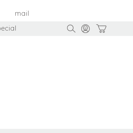
mail
ecial
Trus
TAMBOUR PARIS
トゥルス
金属
by ETSUKO HARADA
骨董
metal
antique
うへい
キムホノ
花器
鉢
ouhei
KIM Hono
vase
bowl
茶器
抹茶碗
tea_ware
matcha_bowl
本
バンドウジロウ
n
Jiro BANDO
基
三笘まさえ
ROKI
MITOMA Masae
太郎
佐藤健太・佐藤和美
otaro
SATO Kenta & SATO