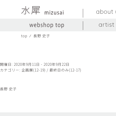
about 
artist
top
⁄
長野 史子
LIVINGSTONE
no titles.
LIVINGSTONE
陶器
ガラス
no titles
ceramics
glass
Yuma Yoshimura
のぎすみこ
オブジェ
器
Yuma Yoshimura
nogi sumiko
object
vessel
開催日: 2020年9月11日 - 2020年9月22日
カテゴリー:
企画展(12-19) / 最終日のみ(12-17)
皿
カップ
dish
cup
スヤマ マサル
ソ・イブ
Masaru Suyama
SUH Eve
長野 史子
メグマイルランド
ヤマモト ダイゴ
Megumireland
YAMAMOTO Daig
中根嶺
中田篤
NAKANE Ren
NAKATA Atsushi