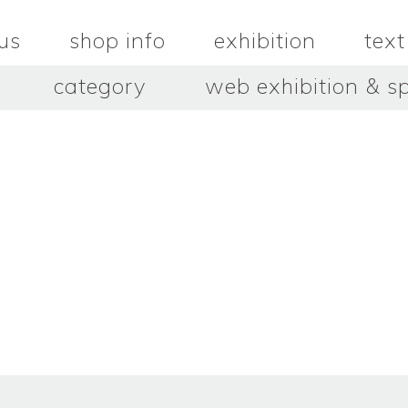
us
shop info
exhibition
text
category
web exhibition & sp
展
OJACRAFT
O’Tru no 
木
OJACRAFT
布
オートゥルノ
wood
cloth
はいいろオオカミ＋花屋 西別
はっとりこ
府商店
絵
壺
HATTORI K
picture
pot
Antiques Haiiro Ookami &
Flowers Nishibeppu sho-
ten
酒器
飯碗・丼
sake_bottle
rice_bowl
タナカシゲオ
ヌキ
TANAKA Shigeo
nukibo
三星玲子
三浦宏
o
MITSUBOSHI Reiko
MIURA HI
中田篤・常田泰由
伊勢崎陽
NAKATA Atsushi × TOKIDA
ISEZAKI Y