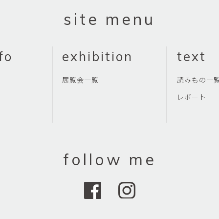
Yasuyoshi
site menu
南 繁樹
厚川文
MINAMI Shigeki
ATSUKAWA 
塩谷良太
大木も
fo
exhibition
text
SHIOYA Ryota
OKI Mot
奥野宏
宇野 
展覧会一覧
読みもの一
OKUNO Hiroshi
UNO Y
レポート
宮下将太
宮下香
MIYASHITA Shota
MIYASHITA
小川哲
小泉
u
OGAWA SATOSHI
KOIZUMI T
follow me
山本雅彦
岡 美
o
YAMAMOTO Masahiko
OKA Mi
川上真子
川井ミ
KAWAKAMI Mako
KAWAI Mi