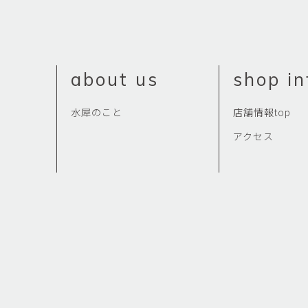
佐藤尚理
内藤紫帆
SATO Naomichi
NAITO Shiho
城蛍
堀 貴春
about us
shop in
TACHI Hotaru
HORI Takaharu
大石早矢香
奥村 乃
水犀のこと
店舗情報top
OISHI Sayaka
OKUMURA Dai
アクセス
安彦年朗
安藤 美樹
ABIKO Toshiro
ANDO Miki
宮内知子
宮崎智晴
MIYAUCHI Tomoko
MIYAZAKI Tomohar
尾花友久
山口博子
OBANA Tomohisa
YAMAGUCHI Hirok
岩江圭祐・新埜康平
島田篤
IWAE Keisuke・ARANO
SHIMADA Atsushi
Kohei