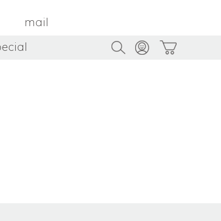
mail
ecial
Trus
TAMBOUR PARIS
トゥルス
金属
by ETSUKO HARADA
骨董
metal
antique
うへい
キムホノ
花器
鉢
ouhei
KIM Hono
vase
bowl
茶器
抹茶碗
tea_ware
matcha_bowl
本
バンドウジロウ
n
Jiro BANDO
基
三笘まさえ
ROKI
MITOMA Masae
太郎
佐藤健太・佐藤和美
otaro
SATO Kenta & SATO