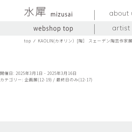
about 
artist
top
⁄
KAOLIN(カオリン）[陶］ スェーデン陶芸作家
LIVINGSTONE
no titles.
LIVINGSTONE
陶器
ガラス
no titles
ceramics
glass
Yuma Yoshimura
のぎすみこ
オブジェ
器
Yuma Yoshimura
nogi sumiko
object
vessel
開催日: 2025年3月1日 - 2025年3月16日
カテゴリー:
企画展(12-19) / 最終日のみ(12-17)
皿
カップ
dish
cup
スヤマ マサル
ソ・イブ
Masaru Suyama
SUH Eve
メグマイルランド
ヤマモト ダイゴ
Megumireland
YAMAMOTO Daig
中根嶺
中田篤
NAKANE Ren
NAKATA Atsushi