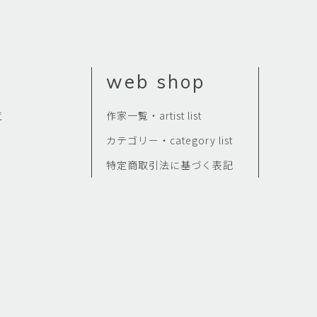
Kazumi
子
吉川和人
Fumiko
YOSHIKAWA Kazuto
と子
大森 準平
web shop
oko
OMORI Junpei
湧
宇野 湧・城蛍
覧
作家一覧・artist list
u
TACHI Hotaru・UNO Yu
カテゴリー・category list
代
宮下香代・金卵喜
 Kayo
MIYASHITA Kayo・KIM
特定商取引法に基づく表記
Ranhe
巧
小泉巧・内藤紫帆
akumi
KOIZUMI Takumi & NAITO
Shiho
希
岩江圭祐
ki
IWAE Keisuke
カコ
川添微
kako
KAWAZOE Honoka