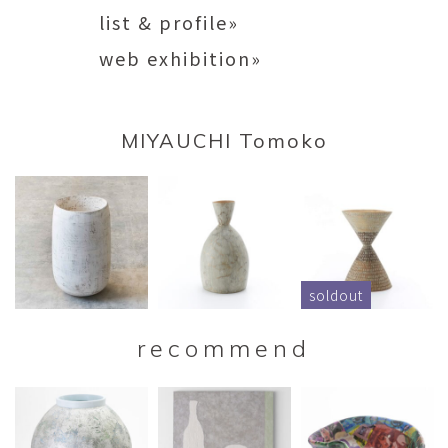
list & profile»
web exhibition»
MIYAUCHI Tomoko
soldout
recommend