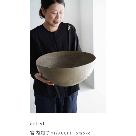
artist
宮内知子
MIYAUCHI Tomoko