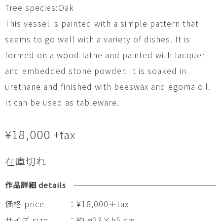
Tree species:Oak
This vessel is painted with a simple pattern that
seems to go well with a variety of dishes. It is
formed on a wood lathe and painted with lacquer
and embedded stone powder. It is soaked in
urethane and finished with beeswax and egoma oil.
It can be used as tableware.
¥
18,000
+tax
在庫切れ
作品詳細 details
価格 price
：¥18,000＋tax
サイズ size
：約 φ23×h5 cm