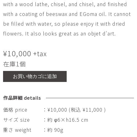
with a wood lathe, chisel, and chisel, and finished
with a coating of beeswax and EGoma oil. It cannot
be filled with water, so please enjoy it with dried
flowers. It also looks great as an objet d'art.
¥
10,000
+tax
在庫1個
お買い物カゴに追加
作品詳細 details
価格 price
：¥10,000 (税込 ¥11,000 )
サイズ size
：約 φ6×h16.5 cm
重さ weight
：約 90g