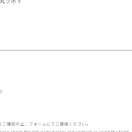
 丸ツボ c
平勝久・平瑞穂
平野
i
HIRA Katsuhisa & Mizuho
Tsuyoshi H
日置 哲也 | 森田 春菜
日置哲
HIOKI Tetsuya and MORITA
HIKOKI Te
Haruna
松本裕子
柳 恩
MATSUMOTO Yuko
Yoo Eun-
森田朋・中根嶺 潜る、潜
橋本リ
る。
HASHIMOTO 
MORITA Tomo ・NAKANE
Ren
水田典寿・宮崎智晴
波能か
MIZUTA Norihisa・
HANO Ka
MIYAZAKI Tomoharu
o
澤田麟太郎
澤田麟太郎・
SAWADA Rintaro
SAWADA Rin
NONAKA Ri
田中健太郎
田中太
をご確認の上、フォームにてご連絡ください。
TANAKA Kentarou
TANAKA 
Please check the link page below and contact us using the form.