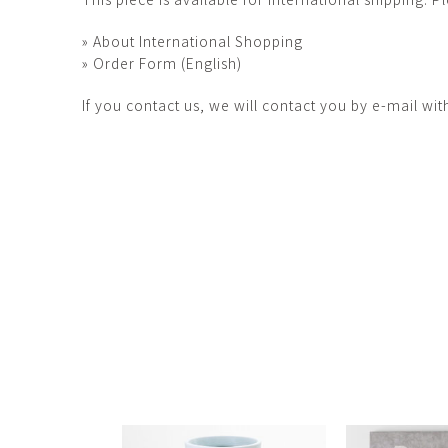
田村麻未
畑中咲輝
TAMURA Mami
HATANAKA Saki
» About International Shopping
» Order Form (English)
石原温三
石河美和子
ISHIHARA Onzo
ISHIKAWA Miwak
If you contact us, we will contact you by e-mail wit
竹内真吾・Yuma Yoshimura
篠原猛史
Shingo Takeuchi・Yuma
SHINOHARA Takes
Yoshimura
葉 明慧
藤岡貢
YAP Minhui
FUJIOKA Mitsugu
酒井由芽子
野中麟太郎
SAKAI Yumeko
NONAKA Rintaro
金子潤
鈴木由衣
JUN KANEKO
Yui Suzuki
阿曽藍人
青木宏
ASO Rando
AOKI Hiroshi