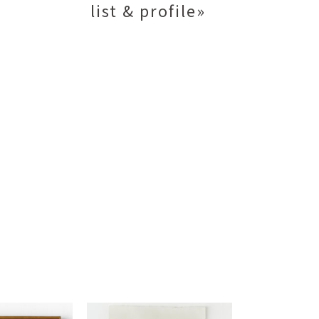
list & profile»
矢尾板克則
ntique
YAOITA Katsunori
努
竹内真吾
sutomu
TAKEUCHI Shingo
芙子
荻原美里
buko
OGIHARA Misato
俊
酒井 智也
 Shun
SAKAI Tomoya
代
金卵喜
Kayo
KIM Ranhe
迅太
長野史子
Jinta
NAGANO Fumiko
栄
ohide