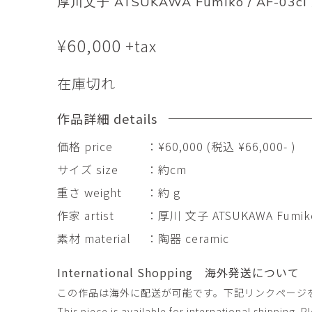
厚川文子 ATSUKAWA Fumiko / AF-03ci
市橋 美佳
常田泰由
ICHIHASHI Mika
TOKIDA Yasuyosh
¥
60,000
+tax
悳 祐介
新埜康平
Yusuke Isao
ARANO Kohei
在庫切れ
李 正鏞
松尾慎二
Lee Jeong Yong
MATSUO Shinji
作品詳細 details
森田春菜
森田朋
MORITA Haruna
MORITA Tomo
価格 price
：¥60,000 (税込 ¥66,000- )
サイズ size
：約cm
水元かよこ
水田典寿
重さ weight
：約 g
MIZUMOTO Kayoko
MIZUTA Norihisa
作家 artist
：厚川 文子 ATSUKAWA Fumik
滝下 達
澤井昌平
素材 material
：陶器 ceramic
TAKISHITA Tatsushi
SAWAI Shohei
International Shopping 海外発送について
牧由加里
田中 彰
この作品は海外に配送が可能です。下記リンクページ
MAKI Yukari
TANAKA Sho
This piece is available for international shipping. 