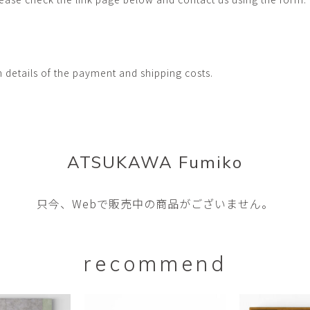
畑中圭介
畳
HATANAKA Keisuke
tatami’s a
石黒幹朗
竹下
o
uun
TAKESHITA T
h details of the payment and shipping costs.
篠原猛史・大森準平
紺野乃
hi
SHINOHARA Takesh・
KONNO No
OMORI Junpei
西石垣友里子
角橋 
NISHIISHIGAKI Yuriko
KADOHASHI
ATSUKAWA Fumiko
野口清村
野村佳
Noguchi Shimura
NOMURA 
只今、Webで販売中の商品がございません。
長 雪恵
長谷川 
OSA Yukie
HASEGAWA 
青木宏・明主航
高木基
AOKI Hiroshi・MYOSHU
TAKAGI Mot
recommend
Wataru