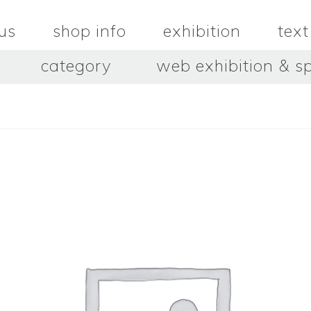
us
shop info
exhibition
text
category
web exhibition & sp
OJACRAFT
O’Tru no 
木
OJACRAFT
布
オートゥルノ
wood
cloth
はいいろオオカミ＋花屋 西別
はっとりこ
府商店
絵
壺
HATTORI K
picture
pot
Antiques Haiiro Ookami &
Flowers Nishibeppu sho-
ten
酒器
飯碗・丼
sake_bottle
rice_bowl
タナカシゲオ
ヌキ
TANAKA Shigeo
nukibo
三星玲子
三浦宏
o
MITSUBOSHI Reiko
MIURA HI
中田篤・常田泰由
伊勢崎陽
NAKATA Atsushi × TOKIDA
ISEZAKI Y