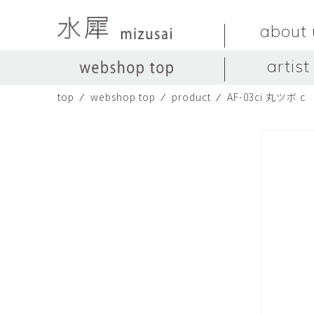
about 
artist
top
⁄
webshop top
⁄
product
⁄
AF-03ci 丸ツボ c
LIVINGSTONE
no titles.
LIVINGSTONE
陶器
ガラス
no titles
ceramics
glass
Yuma Yoshimura
のぎすみこ
オブジェ
器
Yuma Yoshimura
nogi sumiko
object
vessel
皿
カップ
dish
cup
スヤマ マサル
ソ・イブ
Masaru Suyama
SUH Eve
メグマイルランド
ヤマモト ダイゴ
Megumireland
YAMAMOTO Daig
中根嶺
中田篤
NAKANE Ren
NAKATA Atsushi