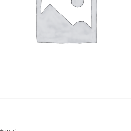
Yasuyoshi
南 繁樹
厚川文
MINAMI Shigeki
ATSUKAWA 
塩谷良太
大木も
SHIOYA Ryota
OKI Mot
奥野宏
宇野 
OKUNO Hiroshi
UNO Y
宮下将太
宮下香
MIYASHITA Shota
MIYASHITA
小川哲
小泉
u
OGAWA SATOSHI
KOIZUMI T
山本雅彦
岡 美
o
YAMAMOTO Masahiko
OKA Mi
川上真子
川井ミ
KAWAKAMI Mako
KAWAI Mi