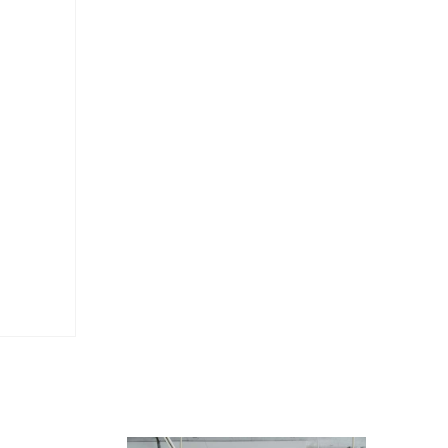
Kazumi
子
吉川和人
Fumiko
YOSHIKAWA Kazuto
と子
大森 準平
oko
OMORI Junpei
湧
宇野 湧・城蛍
u
TACHI Hotaru・UNO Yu
代
宮下香代・金卵喜
 Kayo
MIYASHITA Kayo・KIM
Ranhe
巧
小泉巧・内藤紫帆
akumi
KOIZUMI Takumi & NAITO
Shiho
希
岩江圭祐
ki
IWAE Keisuke
カコ
川添微
kako
KAWAZOE Honoka