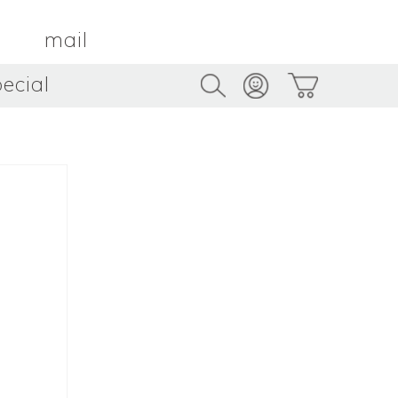
mail
ecial
Trus
TAMBOUR PARIS
トゥルス
金属
by ETSUKO HARADA
骨董
metal
antique
うへい
キムホノ
花器
鉢
ouhei
KIM Hono
vase
bowl
茶器
抹茶碗
tea_ware
matcha_bowl
本
バンドウジロウ
n
Jiro BANDO
基
三笘まさえ
ROKI
MITOMA Masae
太郎
佐藤健太・佐藤和美
otaro
SATO Kenta & SATO