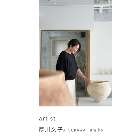
傑
庄島歩音
IRANO
SHOJIMA Ayune
也
明主 航
tuya
MYOSHU Wataru
惠
梁瀚云
hay
Han Yun Liang
サ
武田 哲
Liisa
TAKEDA Tetsu
なみ
清水善行
nami
SHIMIZU Yoshiyuki
野中麟太郎
瀧 知子
taro ・
TAKI Tomoko
ntaro
artist
郎
田中里姫
厚川文子
Taro
TANAKA Saki
ATSUKAWA Fumiko