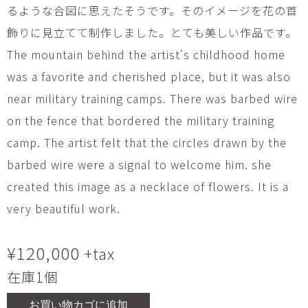
るような合図に思えたそうです。そのイメージを花の首
飾りに見立てて制作しました。とても美しい作品です。
The mountain behind the artist's childhood home
was a favorite and cherished place, but it was also
near military training camps. There was barbed wire
on the fence that bordered the military training
camp. The artist felt that the circles drawn by the
barbed wire were a signal to welcome him. she
created this image as a necklace of flowers. It is a
very beautiful work.
¥
120,000
+tax
在庫1個
お買い物カゴに追加