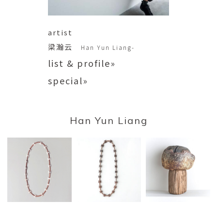
artist
梁瀚云
Han Yun Liang-
list & profile»
special»
Han Yun Liang