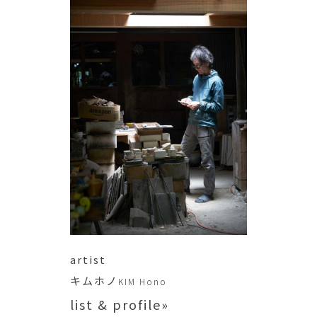
artist
キムホノ
KIM Hono
list & profile»