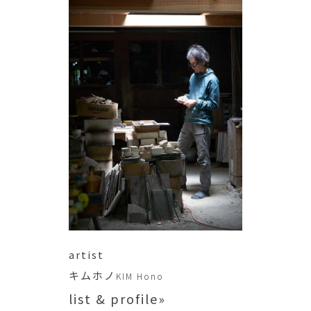
artist
キムホノ
KIM Hono
list & profile»