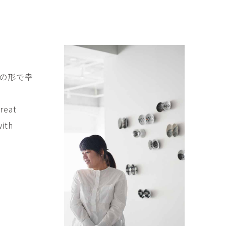
傑
庄島歩音
IRANO
SHOJIMA Ayune
也
明主 航
tuya
MYOSHU Wataru
惠
梁瀚云
の形で幸
hay
Han Yun Liang
サ
武田 哲
Liisa
TAKEDA Tetsu
great
with
なみ
清水善行
nami
SHIMIZU Yoshiyuki
野中麟太郎
瀧 知子
taro ・
TAKI Tomoko
ntaro
郎
田中里姫
Taro
TANAKA Saki