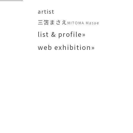
矢尾板克則
ntique
YAOITA Katsunori
artist
努
竹内真吾
三笘まさえ
MITOMA Masae
sutomu
TAKEUCHI Shingo
list & profile»
芙子
荻原美里
buko
OGIHARA Misato
web exhibition»
俊
酒井 智也
 Shun
SAKAI Tomoya
代
金卵喜
Kayo
KIM Ranhe
迅太
長野史子
Jinta
NAGANO Fumiko
栄
ohide