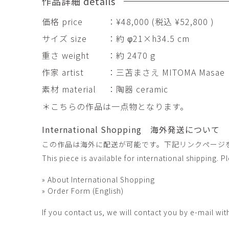
作品詳細 details
田村麻未
畑中咲輝
TAMURA Mami
HATANAKA Saki
価格 price
：¥48,000 (税込 ¥52,800 )
石原温三
石河美和子
サイズ size
：約 φ21×h34.5 cm
ISHIHARA Onzo
ISHIKAWA Miwak
重さ weight
：約 2470 g
竹内真吾・Yuma Yoshimura
篠原猛史
Shingo Takeuchi・Yuma
作家 artist
：三苫まさえ MITOMA Masae
SHINOHARA Takes
Yoshimura
素材 material
：陶器 ceramic
葉 明慧
藤岡貢
＊こちらの作品は一点物となります。
YAP Minhui
FUJIOKA Mitsugu
酒井由芽子
野中麟太郎
International Shopping 海外発送について
SAKAI Yumeko
NONAKA Rintaro
この作品は海外に配送が可能です。下記リンクページ
金子潤
鈴木由衣
This piece is available for international shipping. 
JUN KANEKO
Yui Suzuki
阿曽藍人
青木宏
» About International Shopping
ASO Rando
AOKI Hiroshi
» Order Form (English)
If you contact us, we will contact you by e-mail wit