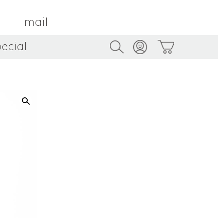
mail
ecial
Trus
TAMBOUR PARIS
トゥルス
金属
by ETSUKO HARADA
骨董
metal
antique
うへい
キムホノ
花器
鉢
ouhei
KIM Hono
vase
bowl
茶器
抹茶碗
tea_ware
matcha_bowl
本
バンドウジロウ
n
Jiro BANDO
基
三笘まさえ
ROKI
MITOMA Masae
太郎
佐藤健太・佐藤和美
otaro
SATO Kenta & SATO