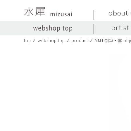
about 
artist
top
⁄
webshop top
⁄
product
⁄
MM1 瓢箪・雲 obje
LIVINGSTONE
no titles.
LIVINGSTONE
陶器
ガラス
no titles
ceramics
glass
Yuma Yoshimura
のぎすみこ
オブジェ
器
Yuma Yoshimura
nogi sumiko
object
vessel
皿
カップ
dish
cup
スヤマ マサル
ソ・イブ
Masaru Suyama
SUH Eve
メグマイルランド
ヤマモト ダイゴ
Megumireland
YAMAMOTO Daig
中根嶺
中田篤
NAKANE Ren
NAKATA Atsushi