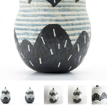
Yasuyoshi
南 繁樹
厚川文
MINAMI Shigeki
ATSUKAWA 
塩谷良太
大木も
SHIOYA Ryota
OKI Mot
奥野宏
宇野 
OKUNO Hiroshi
UNO Y
宮下将太
宮下香
MIYASHITA Shota
MIYASHITA
小川哲
小泉
u
OGAWA SATOSHI
KOIZUMI T
山本雅彦
岡 美
o
YAMAMOTO Masahiko
OKA Mi
川上真子
川井ミ
KAWAKAMI Mako
KAWAI Mi