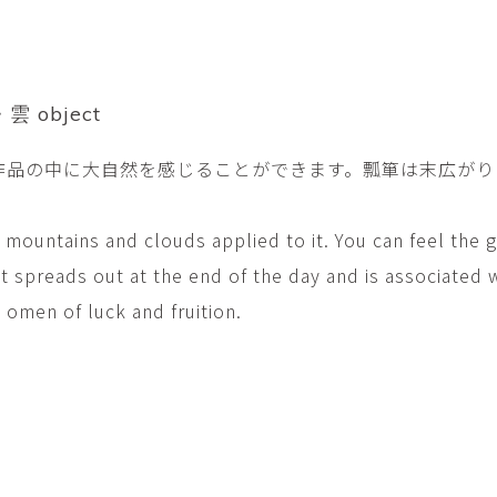
平勝久・平瑞穂
平野
i
HIRA Katsuhisa & Mizuho
Tsuyoshi H
日置 哲也 | 森田 春菜
日置哲
HIOKI Tetsuya and MORITA
HIKOKI Te
Haruna
雲 object
松本裕子
柳 恩
作品の中に大自然を感じることができます。瓢箪は末広がり
MATSUMOTO Yuko
Yoo Eun-
森田朋・中根嶺 潜る、潜
橋本リ
る。
HASHIMOTO 
h mountains and clouds applied to it. You can feel the 
MORITA Tomo ・NAKANE
Ren
at spreads out at the end of the day and is associated 
水田典寿・宮崎智晴
波能か
 omen of luck and fruition.
MIZUTA Norihisa・
HANO Ka
MIYAZAKI Tomoharu
澤田麟太郎
澤田麟太郎・
SAWADA Rintaro
SAWADA Rin
NONAKA Ri
田中健太郎
田中太
TANAKA Kentarou
TANAKA 