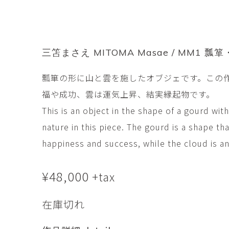
市橋 美佳
常田泰由
ICHIHASHI Mika
TOKIDA Yasuyosh
悳 祐介
新埜康平
Yusuke Isao
ARANO Kohei
三笘まさえ MITOMA Masae / MM1 瓢箪・
李 正鏞
松尾慎二
瓢箪の形に山と雲を施したオブジェです。この
Lee Jeong Yong
MATSUO Shinji
福や成功、雲は運気上昇、結実縁起物です。
森田春菜
森田朋
MORITA Haruna
MORITA Tomo
This is an object in the shape of a gourd wit
nature in this piece. The gourd is a shape th
水元かよこ
水田典寿
happiness and success, while the cloud is an
MIZUMOTO Kayoko
MIZUTA Norihisa
¥
滝下 達
48,000
澤井昌平
+tax
TAKISHITA Tatsushi
SAWAI Shohei
在庫切れ
牧由加里
田中 彰
MAKI Yukari
TANAKA Sho