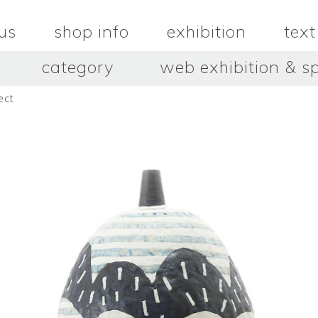
us
shop info
exhibition
text
category
web exhibition & sp
ct
OJACRAFT
O’Tru no 
木
OJACRAFT
布
オートゥルノ
wood
cloth
はいいろオオカミ＋花屋 西別
はっとりこ
府商店
絵
壺
HATTORI K
picture
pot
Antiques Haiiro Ookami &
Flowers Nishibeppu sho-
ten
酒器
飯碗・丼
sake_bottle
rice_bowl
タナカシゲオ
ヌキ
TANAKA Shigeo
nukibo
三星玲子
三浦宏
o
MITSUBOSHI Reiko
MIURA HI
中田篤・常田泰由
伊勢崎陽
NAKATA Atsushi × TOKIDA
ISEZAKI Y