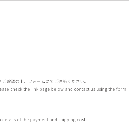
畑中圭介
畳
HATANAKA Keisuke
tatami’s a
石黒幹朗
竹下
o
uun
TAKESHITA T
篠原猛史・大森準平
紺野乃
hi
SHINOHARA Takesh・
KONNO No
OMORI Junpei
西石垣友里子
角橋 
NISHIISHIGAKI Yuriko
KADOHASHI
野口清村
野村佳
Noguchi Shimura
NOMURA 
をご確認の上、フォームにてご連絡ください。
長 雪恵
長谷川 
Please check the link page below and contact us using the form.
OSA Yukie
HASEGAWA 
青木宏・明主航
高木基
AOKI Hiroshi・MYOSHU
TAKAGI Mot
Wataru
h details of the payment and shipping costs.