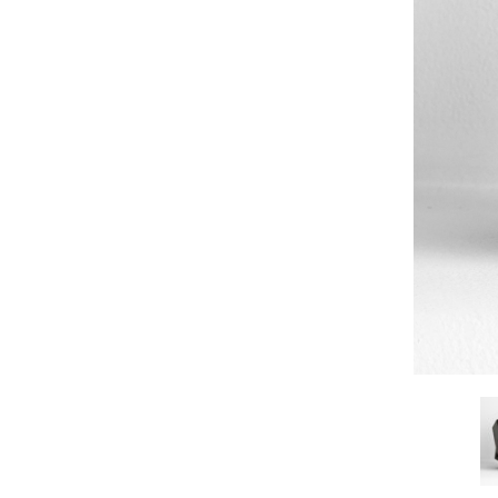
佐藤尚理
内藤紫帆
SATO Naomichi
NAITO Shiho
城蛍
堀 貴春
TACHI Hotaru
HORI Takaharu
大石早矢香
奥村 乃
OISHI Sayaka
OKUMURA Dai
安彦年朗
安藤 美樹
ABIKO Toshiro
ANDO Miki
宮内知子
宮崎智晴
MIYAUCHI Tomoko
MIYAZAKI Tomohar
尾花友久
山口博子
OBANA Tomohisa
YAMAGUCHI Hirok
岩江圭祐・新埜康平
島田篤
IWAE Keisuke・ARANO
SHIMADA Atsushi
Kohei