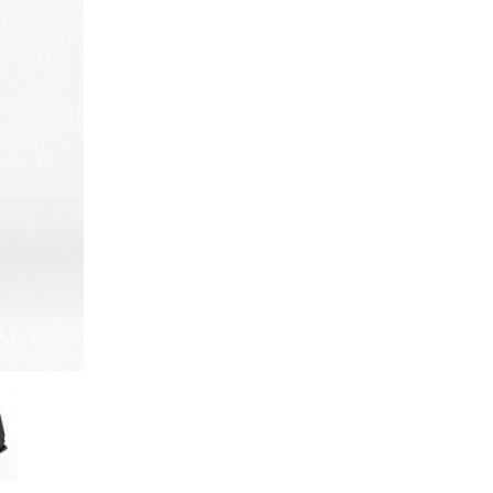
Kazumi
子
吉川和人
Fumiko
YOSHIKAWA Kazuto
と子
大森 準平
oko
OMORI Junpei
湧
宇野 湧・城蛍
u
TACHI Hotaru・UNO Yu
代
宮下香代・金卵喜
 Kayo
MIYASHITA Kayo・KIM
Ranhe
巧
小泉巧・内藤紫帆
akumi
KOIZUMI Takumi & NAITO
Shiho
希
岩江圭祐
ki
IWAE Keisuke
カコ
川添微
kako
KAWAZOE Honoka