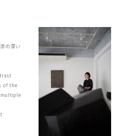
傑
庄島歩音
IRANO
SHOJIMA Ayune
也
明主 航
tuya
MYOSHU Wataru
惠
梁瀚云
、漆の深い
hay
Han Yun Liang
サ
武田 哲
Liisa
TAKEDA Tetsu
trast
なみ
清水善行
 of the
nami
SHIMIZU Yoshiyuki
 multiple
野中麟太郎
瀧 知子
taro ・
TAKI Tomoko
ntaro
ct
郎
田中里姫
Taro
TANAKA Saki