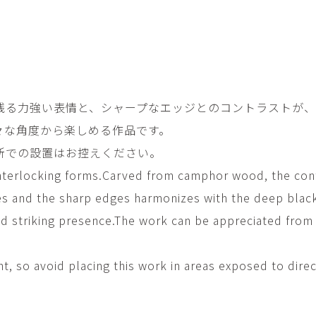
平勝久・平瑞穂
平野
i
HIRA Katsuhisa & Mizuho
Tsuyoshi H
日置 哲也 | 森田 春菜
日置哲
HIOKI Tetsuya and MORITA
HIKOKI Te
Haruna
松本裕子
柳 恩
残る力強い表情と、シャープなエッジとのコントラストが
MATSUMOTO Yuko
Yoo Eun-
々な角度から楽しめる作品です。
森田朋・中根嶺 潜る、潜
橋本リ
る。
HASHIMOTO 
所での設置はお控えください。
MORITA Tomo ・NAKANE
Ren
interlocking forms.Carved from camphor wood, the con
水田典寿・宮崎智晴
波能か
es and the sharp edges harmonizes with the deep black
MIZUTA Norihisa・
HANO Ka
MIYAZAKI Tomoharu
 and striking presence.The work can be appreciated from
澤田麟太郎
澤田麟太郎・
SAWADA Rintaro
SAWADA Rin
NONAKA Ri
ght, so avoid placing this work in areas exposed to dire
田中健太郎
田中太
TANAKA Kentarou
TANAKA 