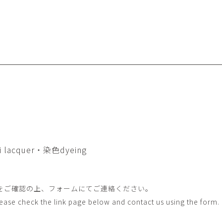
畑中圭介
畳
HATANAKA Keisuke
tatami’s a
石黒幹朗
竹下
o
uun
TAKESHITA T
篠原猛史・大森準平
紺野乃
hi
SHINOHARA Takesh・
KONNO No
OMORI Junpei
西石垣友里子
角橋 
NISHIISHIGAKI Yuriko
KADOHASHI
野口清村
野村佳
Noguchi Shimura
NOMURA 
長 雪恵
長谷川 
 lacquer・染色dyeing
OSA Yukie
HASEGAWA 
青木宏・明主航
高木基
AOKI Hiroshi・MYOSHU
TAKAGI Mot
をご確認の上、フォームにてご連絡ください。
Wataru
Please check the link page below and contact us using the form.