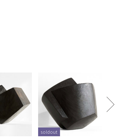
soldout
soldout