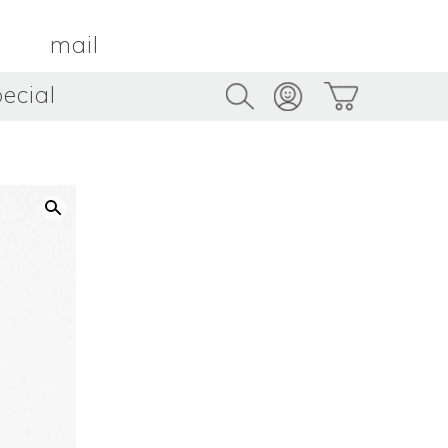
mail
ecial
Trus
TAMBOUR PARIS
トゥルス
金属
by ETSUKO HARADA
骨董
metal
antique
うへい
キムホノ
花器
鉢
ouhei
KIM Hono
vase
bowl
茶器
抹茶碗
tea_ware
matcha_bowl
本
バンドウジロウ
n
Jiro BANDO
基
三笘まさえ
ROKI
MITOMA Masae
太郎
佐藤健太・佐藤和美
otaro
SATO Kenta & SATO