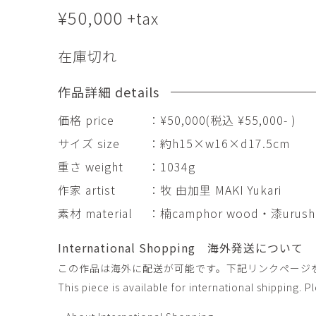
田村麻未
畑中咲輝
¥
50,000
+tax
TAMURA Mami
HATANAKA Saki
石原温三
石河美和子
在庫切れ
ISHIHARA Onzo
ISHIKAWA Miwak
竹内真吾・Yuma Yoshimura
篠原猛史
作品詳細 details
Shingo Takeuchi・Yuma
SHINOHARA Takes
Yoshimura
価格 price
：¥50,000(税込 ¥55,000- )
葉 明慧
藤岡貢
サイズ size
：約h15×w16×d17.5cm
YAP Minhui
FUJIOKA Mitsugu
重さ weight
：1034g
酒井由芽子
野中麟太郎
SAKAI Yumeko
NONAKA Rintaro
作家 artist
：牧 由加里 MAKI Yukari
金子潤
鈴木由衣
素材 material
：楠camphor wood・漆urushi
JUN KANEKO
Yui Suzuki
International Shopping 海外発送について
阿曽藍人
青木宏
ASO Rando
AOKI Hiroshi
この作品は海外に配送が可能です。下記リンクページ
This piece is available for international shipping. 