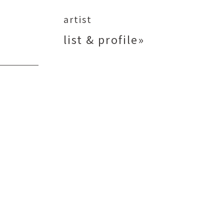
矢尾板克則
ntique
YAOITA Katsunori
artist
努
竹内真吾
list & profile»
sutomu
TAKEUCHI Shingo
芙子
荻原美里
buko
OGIHARA Misato
俊
酒井 智也
 Shun
SAKAI Tomoya
代
金卵喜
Kayo
KIM Ranhe
迅太
長野史子
Jinta
NAGANO Fumiko
栄
ohide