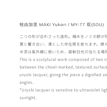
市橋 美佳
常田泰由
ICHIHASHI Mika
TOKIDA Yasuyosh
悳 祐介
新埜康平
Yusuke Isao
ARANO Kohei
牧由加里 MAKI Yukari / MY-77 双(SOU)
李 正鏞
松尾慎二
二つの形が合わさった造形。楠木をノミの跡が
Lee Jeong Yong
MATSUO Shinji
黒と響き合い、凛とした存在感を放ちます。様
森田春菜
森田朋
MORITA Haruna
MORITA Tomo
※漆は紫外線に弱いため、直射日光の当たる場
This is a sculptural work composed of two 
水元かよこ
水田典寿
between the chisel-marked, textured surfac
MIZUMOTO Kayoko
MIZUTA Norihisa
urushi lacquer, giving the piece a dignified
滝下 達
澤井昌平
angles.
TAKISHITA Tatsushi
SAWAI Shohei
*Urushi lacquer is sensitive to ultraviolet li
牧由加里
田中 彰
sunlight.
MAKI Yukari
TANAKA Sho