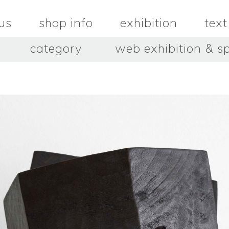
us
shop info
exhibition
text
category
web exhibition & sp
OJACRAFT
O’Tru no 
木
OJACRAFT
布
オートゥルノ
wood
cloth
はいいろオオカミ＋花屋 西別
はっとりこ
府商店
絵
壺
HATTORI K
picture
pot
Antiques Haiiro Ookami &
Flowers Nishibeppu sho-
ten
酒器
飯碗・丼
sake_bottle
rice_bowl
タナカシゲオ
ヌキ
TANAKA Shigeo
nukibo
三星玲子
三浦宏
o
MITSUBOSHI Reiko
MIURA HI
中田篤・常田泰由
伊勢崎陽
NAKATA Atsushi × TOKIDA
ISEZAKI Y