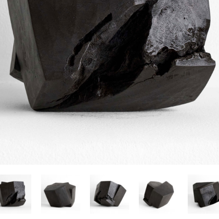
Yasuyoshi
南 繁樹
厚川文
MINAMI Shigeki
ATSUKAWA 
塩谷良太
大木も
SHIOYA Ryota
OKI Mot
奥野宏
宇野 
OKUNO Hiroshi
UNO Y
宮下将太
宮下香
MIYASHITA Shota
MIYASHITA
小川哲
小泉
u
OGAWA SATOSHI
KOIZUMI T
山本雅彦
岡 美
o
YAMAMOTO Masahiko
OKA Mi
川上真子
川井ミ
KAWAKAMI Mako
KAWAI Mi