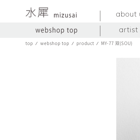
about 
artist
top
⁄
webshop top
⁄
product
⁄
MY-77 双(SOU)
LIVINGSTONE
no titles.
LIVINGSTONE
陶器
ガラス
no titles
ceramics
glass
Yuma Yoshimura
のぎすみこ
オブジェ
器
Yuma Yoshimura
nogi sumiko
object
vessel
皿
カップ
dish
cup
スヤマ マサル
ソ・イブ
Masaru Suyama
SUH Eve
メグマイルランド
ヤマモト ダイゴ
Megumireland
YAMAMOTO Daig
中根嶺
中田篤
NAKANE Ren
NAKATA Atsushi