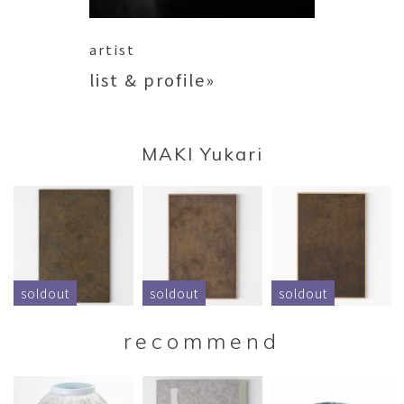
artist
list & profile»
MAKI Yukari
soldout
soldout
soldout
recommend