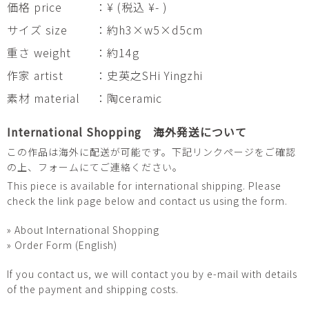
価格 price
：¥ (税込 ¥- )
サイズ size
：約h3×w5×d5cm
重さ weight
：約14g
作家 artist
：史英之SHi Yingzhi
素材 material
：陶ceramic
International Shopping 海外発送について
この作品は海外に配送が可能です。下記リンクページをご確認
の上、フォームにてご連絡ください。
This piece is available for international shipping. Please
check the link page below and contact us using the form.
» About International Shopping
» Order Form (English)
If you contact us, we will contact you by e-mail with details
of the payment and shipping costs.