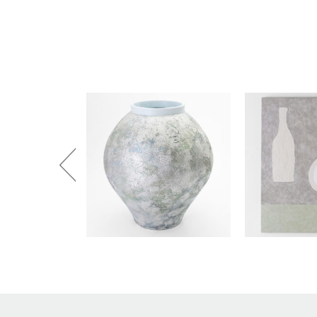
田村麻未
畑中咲輝
TAMURA Mami
HATANAKA Saki
石原温三
石河美和子
ISHIHARA Onzo
ISHIKAWA Miwak
竹内真吾・Yuma Yoshimura
篠原猛史
Shingo Takeuchi・Yuma
SHINOHARA Takes
Yoshimura
葉 明慧
藤岡貢
YAP Minhui
FUJIOKA Mitsugu
酒井由芽子
野中麟太郎
SAKAI Yumeko
NONAKA Rintaro
金子潤
鈴木由衣
JUN KANEKO
Yui Suzuki
阿曽藍人
青木宏
ASO Rando
AOKI Hiroshi