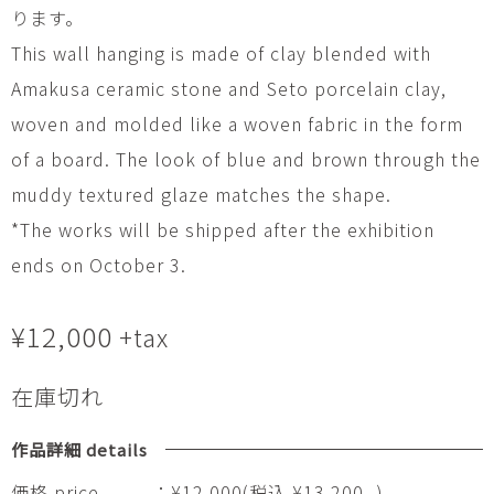
ります。
This wall hanging is made of clay blended with
Amakusa ceramic stone and Seto porcelain clay,
woven and molded like a woven fabric in the form
of a board. The look of blue and brown through the
muddy textured glaze matches the shape.
*The works will be shipped after the exhibition
ends on October 3.
¥
12,000
+tax
在庫切れ
作品詳細 details
価格 price
：¥12,000(税込 ¥13,200- )