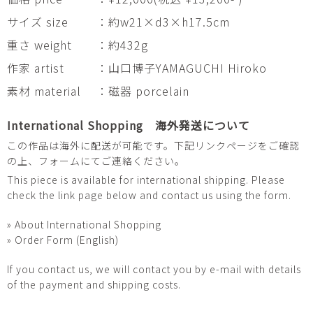
サイズ size
：約w21×d3×h17.5cm
重さ weight
：約432g
作家 artist
：山口博子YAMAGUCHI Hiroko
素材 material
：磁器 porcelain
International Shopping 海外発送について
この作品は海外に配送が可能です。下記リンクページをご確認
の上、フォームにてご連絡ください。
This piece is available for international shipping. Please
check the link page below and contact us using the form.
» About International Shopping
» Order Form (English)
If you contact us, we will contact you by e-mail with details
of the payment and shipping costs.