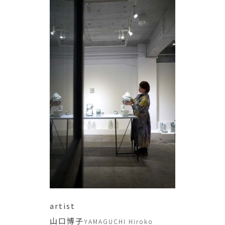
artist
山口博子
YAMAGUCHI Hiroko