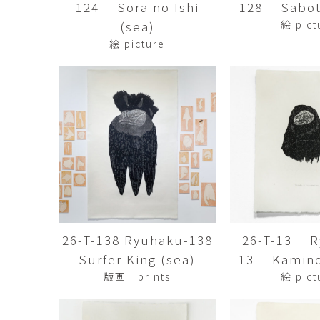
124 Sora no Ishi
128 Sabot
市橋 美佳
常田泰由
ICHIHASHI Mika
TOKIDA Yasuyosh
(sea)
絵 pict
絵 picture
悳 祐介
新埜康平
Yusuke Isao
ARANO Kohei
李 正鏞
松尾慎二
Lee Jeong Yong
MATSUO Shinji
森田春菜
森田朋
MORITA Haruna
MORITA Tomo
水元かよこ
水田典寿
MIZUMOTO Kayoko
MIZUTA Norihisa
26-T-138 Ryuhaku-138
26-T-13 R
滝下 達
澤井昌平
TAKISHITA Tatsushi
SAWAI Shohei
Surfer King (sea)
13 Kamino
版画 prints
絵 pict
牧由加里
田中 彰
MAKI Yukari
TANAKA Sho