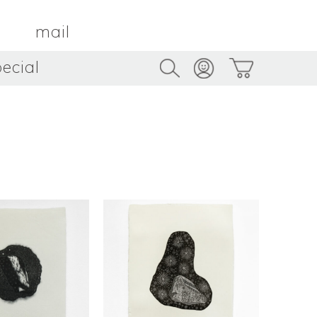
mail
ecial
Trus
TAMBOUR PARIS
トゥルス
金属
by ETSUKO HARADA
骨董
metal
antique
うへい
キムホノ
花器
鉢
ouhei
KIM Hono
vase
bowl
茶器
抹茶碗
tea_ware
matcha_bowl
本
バンドウジロウ
n
Jiro BANDO
基
三笘まさえ
ROKI
MITOMA Masae
太郎
佐藤健太・佐藤和美
otaro
SATO Kenta & SATO