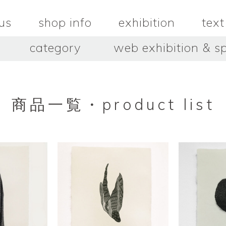
us
shop info
exhibition
text
category
web exhibition & sp
OJACRAFT
O’Tru no 
木
OJACRAFT
布
オートゥルノ
wood
cloth
商品一覧・product list
はいいろオオカミ＋花屋 西別
はっとりこ
府商店
絵
壺
HATTORI K
picture
pot
Antiques Haiiro Ookami &
Flowers Nishibeppu sho-
ten
酒器
飯碗・丼
sake_bottle
rice_bowl
タナカシゲオ
ヌキ
TANAKA Shigeo
nukibo
三星玲子
三浦宏
o
MITSUBOSHI Reiko
MIURA HI
中田篤・常田泰由
伊勢崎陽
NAKATA Atsushi × TOKIDA
ISEZAKI Y