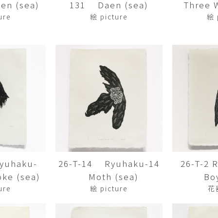
en (sea)
131 Daen (sea)
Three Wi
平勝久・平瑞穂
平野
i
HIRA Katsuhisa & Mizuho
Tsuyoshi H
ure
絵 picture
絵 
日置 哲也 | 森田 春菜
日置哲
HIOKI Tetsuya and MORITA
HIKOKI Te
Haruna
松本裕子
柳 恩
MATSUMOTO Yuko
Yoo Eun-
森田朋・中根嶺 潜る、潜
橋本リ
る。
HASHIMOTO 
MORITA Tomo ・NAKANE
Ren
水田典寿・宮崎智晴
波能か
MIZUTA Norihisa・
HANO Ka
MIYAZAKI Tomoharu
yuhaku-
26-T-14 Ryuhaku-14
26-T-2
澤田麟太郎
澤田麟太郎・
SAWADA Rintaro
SAWADA Rin
ke (sea)
Moth (sea)
Bo
NONAKA Ri
ure
絵 picture
花
田中健太郎
田中太
TANAKA Kentarou
TANAKA 