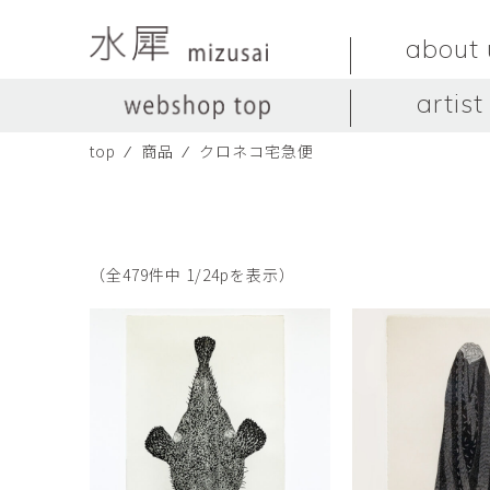
about 
artist
top
⁄
商品
⁄
クロネコ宅急便
LIVINGSTONE
no titles.
LIVINGSTONE
陶器
ガラス
no titles
ceramics
glass
Yuma Yoshimura
のぎすみこ
オブジェ
器
Yuma Yoshimura
nogi sumiko
object
vessel
（全479件中 1/24pを表示）
皿
カップ
dish
cup
スヤマ マサル
ソ・イブ
Masaru Suyama
SUH Eve
メグマイルランド
ヤマモト ダイゴ
Megumireland
YAMAMOTO Daig
中根嶺
中田篤
NAKANE Ren
NAKATA Atsushi