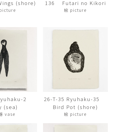
ngs (shore)
136 Futari no Kikori
傑
庄島歩音
IRANO
SHOJIMA Ayune
picture
絵 picture
也
明主 航
tuya
MYOSHU Wataru
惠
梁瀚云
hay
Han Yun Liang
サ
武田 哲
Liisa
TAKEDA Tetsu
なみ
清水善行
nami
SHIMIZU Yoshiyuki
 Ryuhaku-2
26-T-35 Ryuhaku-35
野中麟太郎
瀧 知子
taro ・
TAKI Tomoko
y (sea)
Bird Pot (shore)
ntaro
器 vase
絵 picture
郎
田中里姫
Taro
TANAKA Saki