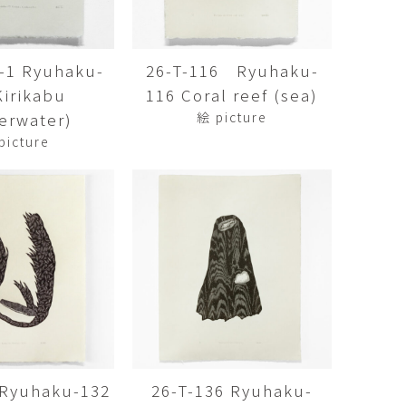
Kazumi
子
吉川和人
Fumiko
YOSHIKAWA Kazuto
4-1 Ryuhaku-
26-T-116 Ryuhaku-
と子
大森 準平
Kirikabu
116 Coral reef (sea)
oko
OMORI Junpei
erwater)
絵 picture
湧
宇野 湧・城蛍
picture
u
TACHI Hotaru・UNO Yu
代
宮下香代・金卵喜
 Kayo
MIYASHITA Kayo・KIM
Ranhe
巧
小泉巧・内藤紫帆
akumi
KOIZUMI Takumi & NAITO
Shiho
希
岩江圭祐
ki
IWAE Keisuke
カコ
川添微
kako
KAWAZOE Honoka
 Ryuhaku-132
26-T-136 Ryuhaku-