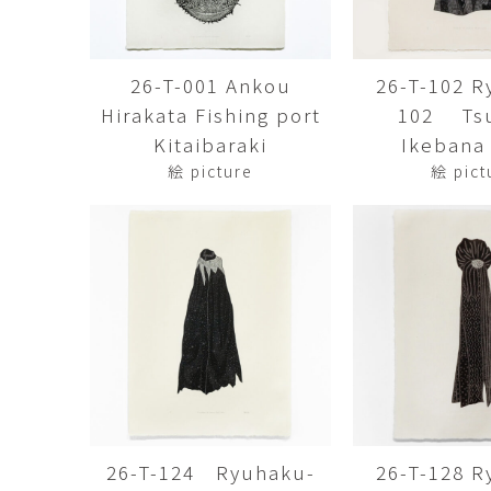
佐藤尚理
内藤紫帆
SATO Naomichi
NAITO Shiho
26-T-001 Ankou
26-T-102 R
城蛍
堀 貴春
Hirakata Fishing port
102 Tsu
TACHI Hotaru
HORI Takaharu
Kitaibaraki
Ikebana 
大石早矢香
奥村 乃
絵 picture
絵 pict
OISHI Sayaka
OKUMURA Dai
安彦年朗
安藤 美樹
ABIKO Toshiro
ANDO Miki
宮内知子
宮崎智晴
MIYAUCHI Tomoko
MIYAZAKI Tomohar
尾花友久
山口博子
OBANA Tomohisa
YAMAGUCHI Hirok
岩江圭祐・新埜康平
島田篤
IWAE Keisuke・ARANO
SHIMADA Atsushi
Kohei
26-T-124 Ryuhaku-
26-T-128 R