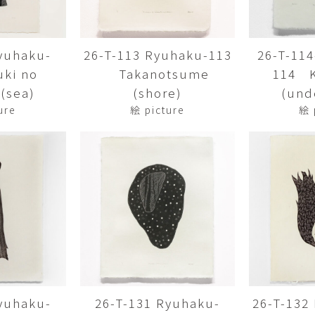
Yasuyoshi
南 繁樹
厚川文
MINAMI Shigeki
ATSUKAWA 
yuhaku-
26-T-113 Ryuhaku-113
26-T-11
塩谷良太
大木も
ki no
Takanotsume
114 
SHIOYA Ryota
OKI Mot
(sea)
(shore)
(und
奥野宏
宇野 
ure
絵 picture
絵 
OKUNO Hiroshi
UNO Y
宮下将太
宮下香
MIYASHITA Shota
MIYASHITA
小川哲
小泉
u
OGAWA SATOSHI
KOIZUMI T
山本雅彦
岡 美
o
YAMAMOTO Masahiko
OKA Mi
川上真子
川井ミ
KAWAKAMI Mako
KAWAI Mi
yuhaku-
26-T-131 Ryuhaku-
26-T-132