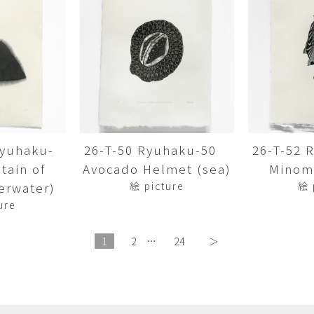
畑中圭介
畳
HATANAKA Keisuke
tatami’s a
石黒幹朗
竹下
o
uun
TAKESHITA T
篠原猛史・大森準平
紺野乃
hi
SHINOHARA Takesh・
KONNO No
OMORI Junpei
西石垣友里子
角橋 
NISHIISHIGAKI Yuriko
KADOHASHI
Ryuhaku-
26-T-50 Ryuhaku-50
26-T-52
ain of
Avocado Helmet (sea)
Minomu
野口清村
野村佳
Noguchi Shimura
NOMURA 
erwater)
絵 picture
絵 
ure
長 雪恵
長谷川 
OSA Yukie
HASEGAWA 
1
2
…
24
＞
青木宏・明主航
高木基
AOKI Hiroshi・MYOSHU
TAKAGI Mot
Wataru