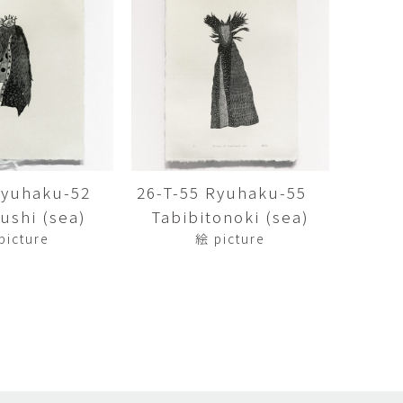
矢尾板克則
ntique
YAOITA Katsunori
努
竹内真吾
sutomu
TAKEUCHI Shingo
芙子
荻原美里
buko
OGIHARA Misato
俊
酒井 智也
 Shun
SAKAI Tomoya
 Ryuhaku-52
26-T-55 Ryuhaku-55
shi (sea)
Tabibitonoki (sea)
代
金卵喜
Kayo
KIM Ranhe
picture
絵 picture
迅太
長野史子
Jinta
NAGANO Fumiko
栄
ohide