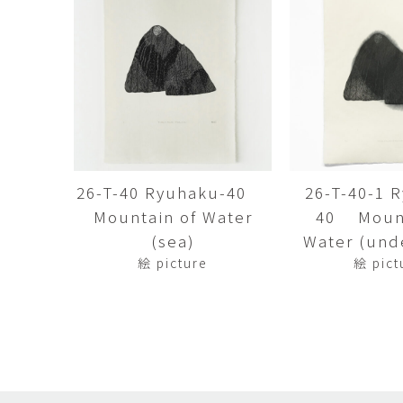
田村麻未
畑中咲輝
TAMURA Mami
HATANAKA Saki
石原温三
石河美和子
ISHIHARA Onzo
ISHIKAWA Miwak
竹内真吾・Yuma Yoshimura
篠原猛史
Shingo Takeuchi・Yuma
SHINOHARA Takes
Yoshimura
葉 明慧
藤岡貢
YAP Minhui
FUJIOKA Mitsugu
26-T-40 Ryuhaku-40
26-T-40-1 
Mountain of Water
40 Mount
酒井由芽子
野中麟太郎
SAKAI Yumeko
NONAKA Rintaro
(sea)
Water (und
絵 picture
絵 pict
金子潤
鈴木由衣
JUN KANEKO
Yui Suzuki
阿曽藍人
青木宏
ASO Rando
AOKI Hiroshi