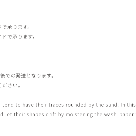
畑中圭介
畳
HATANAKA Keisuke
tatami’s a
石黒幹朗
竹下
o
uun
TAKESHITA T
ドで承ります。
イドで承ります。
篠原猛史・大森準平
紺野乃
hi
SHINOHARA Takesh・
KONNO No
OMORI Junpei
西石垣友里子
角橋 
NISHIISHIGAKI Yuriko
KADOHASHI
野口清村
野村佳
前後での発送となります。
Noguchi Shimura
NOMURA 
ください。
長 雪恵
長谷川 
OSA Yukie
HASEGAWA 
tend to have their traces rounded by the sand. In this
青木宏・明主航
高木基
AOKI Hiroshi・MYOSHU
TAKAGI Mot
let their shapes drift by moistening the washi paper
Wataru