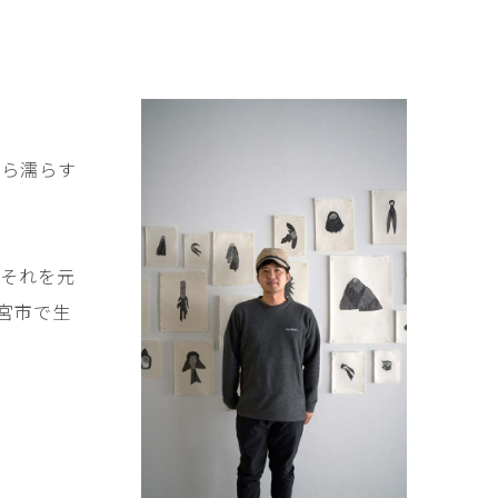
傑
庄島歩音
IRANO
SHOJIMA Ayune
也
明主 航
tuya
MYOSHU Wataru
惠
梁瀚云
から濡らす
hay
Han Yun Liang
サ
武田 哲
Liisa
TAKEDA Tetsu
、それを元
なみ
清水善行
宮市で生
nami
SHIMIZU Yoshiyuki
野中麟太郎
瀧 知子
taro ・
TAKI Tomoko
ntaro
郎
田中里姫
Taro
TANAKA Saki