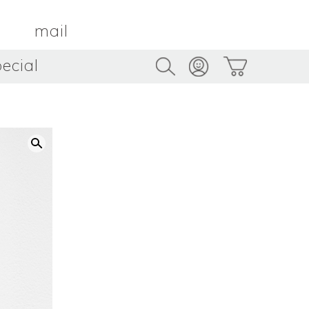
mail
ecial
Trus
TAMBOUR PARIS
トゥルス
金属
by ETSUKO HARADA
骨董
metal
antique
うへい
キムホノ
花器
鉢
ouhei
KIM Hono
vase
bowl
茶器
抹茶碗
tea_ware
matcha_bowl
本
バンドウジロウ
n
Jiro BANDO
基
三笘まさえ
ROKI
MITOMA Masae
太郎
佐藤健太・佐藤和美
otaro
SATO Kenta & SATO