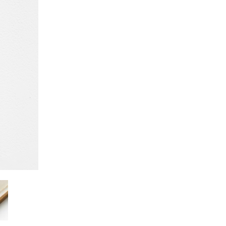
Kazumi
子
吉川和人
Fumiko
YOSHIKAWA Kazuto
と子
大森 準平
oko
OMORI Junpei
湧
宇野 湧・城蛍
u
TACHI Hotaru・UNO Yu
代
宮下香代・金卵喜
 Kayo
MIYASHITA Kayo・KIM
Ranhe
巧
小泉巧・内藤紫帆
akumi
KOIZUMI Takumi & NAITO
Shiho
希
岩江圭祐
ki
IWAE Keisuke
カコ
川添微
kako
KAWAZOE Honoka