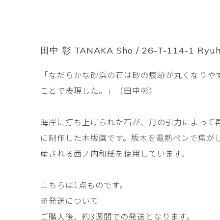
市橋 美佳
常田泰由
ICHIHASHI Mika
TOKIDA Yasuyosh
悳 祐介
新埜康平
Yusuke Isao
ARANO Kohei
田中 彰 TANAKA Sho / 26-T-114-1 Ryuh
李 正鏞
松尾慎二
「なだらかな砂浜の石は砂の痕跡が丸くなりや
Lee Jeong Yong
MATSUO Shinji
ことで表現した。」（田中彰）
森田春菜
森田朋
MORITA Haruna
MORITA Tomo
海岸に打ち上げられた石が、月の引力によって
水元かよこ
水田典寿
に制作した木版画です。版木を電熱ペンで焦が
MIZUMOTO Kayoko
MIZUTA Norihisa
産される西ノ内和紙を使用しています。
滝下 達
澤井昌平
TAKISHITA Tatsushi
SAWAI Shohei
こちらは1点ものです。
牧由加里
田中 彰
※発送について
MAKI Yukari
TANAKA Sho
ご購入後、約3週間での発送となります。