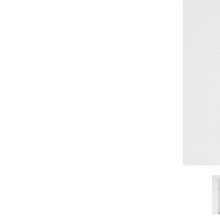
佐藤尚理
内藤紫帆
SATO Naomichi
NAITO Shiho
城蛍
堀 貴春
TACHI Hotaru
HORI Takaharu
大石早矢香
奥村 乃
OISHI Sayaka
OKUMURA Dai
安彦年朗
安藤 美樹
ABIKO Toshiro
ANDO Miki
宮内知子
宮崎智晴
MIYAUCHI Tomoko
MIYAZAKI Tomohar
尾花友久
山口博子
OBANA Tomohisa
YAMAGUCHI Hirok
岩江圭祐・新埜康平
島田篤
IWAE Keisuke・ARANO
SHIMADA Atsushi
Kohei