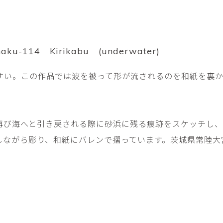
平勝久・平瑞穂
平野
i
HIRA Katsuhisa & Mizuho
Tsuyoshi H
日置 哲也 | 森田 春菜
日置哲
HIOKI Tetsuya and MORITA
HIKOKI Te
Haruna
aku-114 Kirikabu (underwater)
松本裕子
柳 恩
すい。この作品では波を被って形が流されるのを和紙を裏
MATSUMOTO Yuko
Yoo Eun-
森田朋・中根嶺 潜る、潜
橋本リ
る。
HASHIMOTO 
MORITA Tomo ・NAKANE
Ren
再び海へと引き戻される際に砂浜に残る痕跡をスケッチし
水田典寿・宮崎智晴
波能か
しながら彫り、和紙にバレンで摺っています。茨城県常陸大
MIZUTA Norihisa・
HANO Ka
MIYAZAKI Tomoharu
澤田麟太郎
澤田麟太郎・
SAWADA Rintaro
SAWADA Rin
NONAKA Ri
田中健太郎
田中太
TANAKA Kentarou
TANAKA 