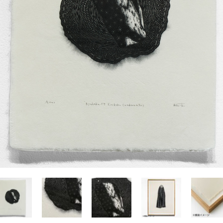
Yasuyoshi
南 繁樹
厚川文
MINAMI Shigeki
ATSUKAWA 
塩谷良太
大木も
SHIOYA Ryota
OKI Mot
奥野宏
宇野 
OKUNO Hiroshi
UNO Y
宮下将太
宮下香
MIYASHITA Shota
MIYASHITA
小川哲
小泉
u
OGAWA SATOSHI
KOIZUMI T
山本雅彦
岡 美
o
YAMAMOTO Masahiko
OKA Mi
川上真子
川井ミ
KAWAKAMI Mako
KAWAI Mi