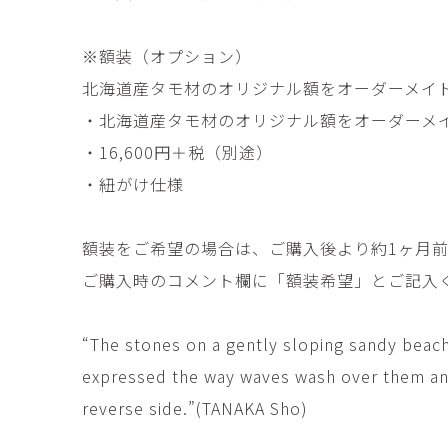
田村麻未
畑中咲輝
TAMURA Mami
HATANAKA Saki
※額装（オプション）
石原温三
石河美和子
ISHIHARA Onzo
ISHIKAWA Miwak
北海道産タモ材のオリジナル額をオーダーメイ
・北海道産タモ材のオリジナル額をオーダーメ
竹内真吾・Yuma Yoshimura
篠原猛史
Shingo Takeuchi・Yuma
SHINOHARA Takes
・16,600円＋税（別途）
Yoshimura
・紐がけ仕様
葉 明慧
藤岡貢
YAP Minhui
FUJIOKA Mitsugu
酒井由芽子
野中麟太郎
額装をご希望の場合は、ご購入後より約1ヶ月
SAKAI Yumeko
NONAKA Rintaro
ご購入時のコメント欄に「額装希望」とご記入
金子潤
鈴木由衣
JUN KANEKO
Yui Suzuki
“The stones on a gently sloping sandy beach 
阿曽藍人
青木宏
ASO Rando
AOKI Hiroshi
expressed the way waves wash over them and 
reverse side.”(TANAKA Sho)