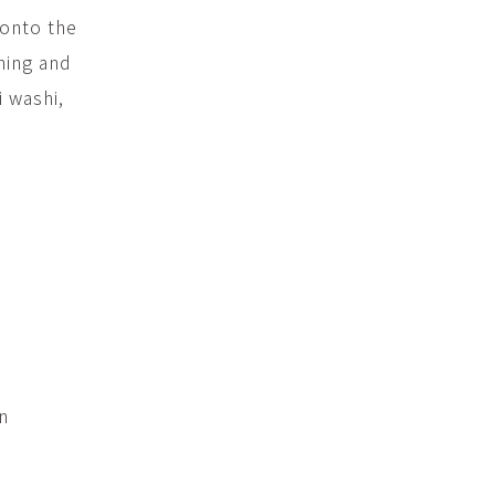
 onto the
ning and
 washi,
n