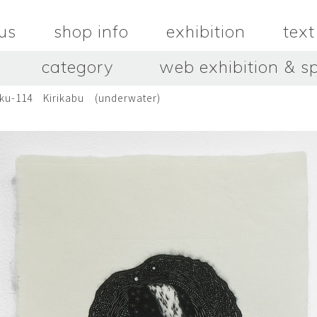
us
shop info
exhibition
text
category
web exhibition & sp
aku-114 Kirikabu (underwater)
OJACRAFT
O’Tru no 
木
OJACRAFT
布
オートゥルノ
wood
cloth
はいいろオオカミ＋花屋 西別
はっとりこ
府商店
絵
壺
HATTORI K
picture
pot
Antiques Haiiro Ookami &
Flowers Nishibeppu sho-
ten
酒器
飯碗・丼
sake_bottle
rice_bowl
タナカシゲオ
ヌキ
TANAKA Shigeo
nukibo
三星玲子
三浦宏
o
MITSUBOSHI Reiko
MIURA HI
中田篤・常田泰由
伊勢崎陽
NAKATA Atsushi × TOKIDA
ISEZAKI Y