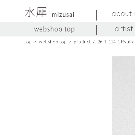
about 
artist
top
⁄
webshop top
⁄
product
⁄
26-T-114-1 Ryuh
LIVINGSTONE
no titles.
LIVINGSTONE
陶器
ガラス
no titles
ceramics
glass
Yuma Yoshimura
のぎすみこ
オブジェ
器
Yuma Yoshimura
nogi sumiko
object
vessel
皿
カップ
dish
cup
スヤマ マサル
ソ・イブ
Masaru Suyama
SUH Eve
メグマイルランド
ヤマモト ダイゴ
Megumireland
YAMAMOTO Daig
中根嶺
中田篤
NAKANE Ren
NAKATA Atsushi