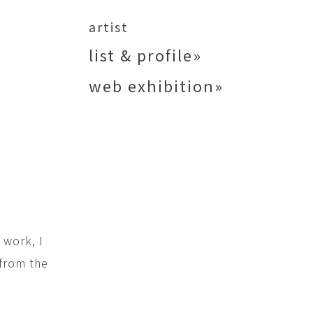
矢尾板克則
ntique
YAOITA Katsunori
artist
努
竹内真吾
list & profile»
sutomu
TAKEUCHI Shingo
web exhibition»
芙子
荻原美里
buko
OGIHARA Misato
俊
酒井 智也
 Shun
SAKAI Tomoya
代
金卵喜
Kayo
KIM Ranhe
迅太
長野史子
Jinta
NAGANO Fumiko
 work, I
栄
ohide
 from the