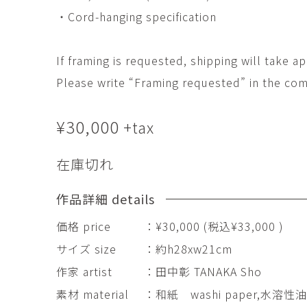
・Cord-hanging specification
If framing is requested, shipping will take 
Please write “Framing requested” in the com
¥
30,000
+tax
在庫切れ
作品詳細 details
価格 price
：¥30,000 (税込¥33,000 )
サイズ size
：約h28xw21cm
作家 artist
：田中彰 TANAKA Sho
素材 material
：和紙 washi paper,水溶性油性木版