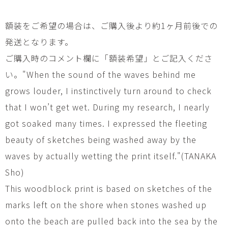
額装をご希望の場合は、ご購入後より約1ヶ月前後での
発送となります。
ご購入時のコメント欄に「額装希望」とご記入くださ
い。"When the sound of the waves behind me
grows louder, I instinctively turn around to check
that I won’t get wet. During my research, I nearly
got soaked many times. I expressed the fleeting
beauty of sketches being washed away by the
waves by actually wetting the print itself."(TANAKA
Sho)
This woodblock print is based on sketches of the
marks left on the shore when stones washed up
onto the beach are pulled back into the sea by the