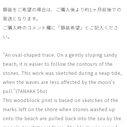
額装をご希望の場合は、ご購入後より約1ヶ月前後での
発送となります。
ご購入時のコメント欄に「額装希望」とご記入くださ
い。
"An oval-shaped trace. On a gently sloping sandy
beach, it is easier to follow the contours of the
stones. This work was sketched during a neap tide,
when the waves are less affected by the moon’s
pull."(TANAKA Sho)
This woodblock print is based on sketches of the
marks left on the shore when stones washed up
onto the beach are pulled back into the sea by the