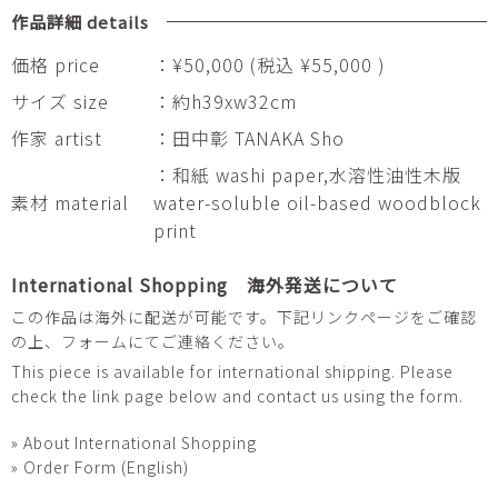
Ryuhaku-
作品詳細 details
131
Daen
価格 price
：¥50,000 (税込 ¥55,000 )
(sea)
サイズ size
：約h39xw32cm
個
作家 artist
：田中彰 TANAKA Sho
：和紙 washi paper,水溶性油性木版
素材 material
water-soluble oil-based woodblock
print
International Shopping 海外発送について
この作品は海外に配送が可能です。下記リンクページをご確認
の上、フォームにてご連絡ください。
This piece is available for international shipping. Please
check the link page below and contact us using the form.
» About International Shopping
» Order Form (English)