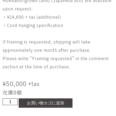
Hokkaido-grown tamo (Japanese ash) are available
upon request.
・¥24,600 + tax (additional)
・Cord-hanging specification
If framing is requested, shipping will take
approximately one month after purchase.
Please write “Framing requested” in the comment
section at the time of purchase.
¥
50,000
+tax
在庫8個
26-
お買い物カゴに追加
T-
131