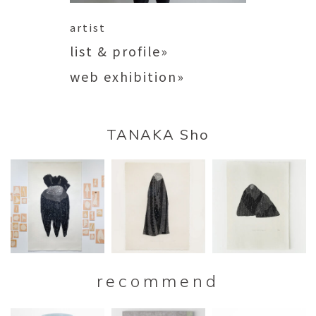
artist
list & profile»
web exhibition»
TANAKA Sho
recommend