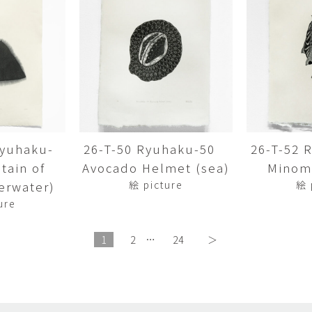
畑中圭介
畳
HATANAKA Keisuke
tatami’s a
石黒幹朗
竹下
o
uun
TAKESHITA T
篠原猛史・大森準平
紺野乃
hi
SHINOHARA Takesh・
KONNO No
OMORI Junpei
西石垣友里子
角橋 
NISHIISHIGAKI Yuriko
KADOHASHI
Ryuhaku-
26-T-50 Ryuhaku-50
26-T-52
ain of
Avocado Helmet (sea)
Minomu
野口清村
野村佳
Noguchi Shimura
NOMURA 
erwater)
絵 picture
絵 
ure
長 雪恵
長谷川 
OSA Yukie
HASEGAWA 
1
2
…
24
＞
青木宏・明主航
高木基
AOKI Hiroshi・MYOSHU
TAKAGI Mot
Wataru