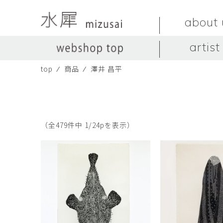
about 
artist
top
⁄
商品
⁄
澤井 昌平
LIVINGSTONE
no titles.
LIVINGSTONE
陶器
ガラス
no titles
ceramics
glass
Yuma Yoshimura
のぎすみこ
オブジェ
器
Yuma Yoshimura
nogi sumiko
object
vessel
（全479件中 1/24pを表示）
皿
カップ
dish
cup
スヤマ マサル
ソ・イブ
Masaru Suyama
SUH Eve
メグマイルランド
ヤマモト ダイゴ
Megumireland
YAMAMOTO Daig
中根嶺
中田篤
NAKANE Ren
NAKATA Atsushi