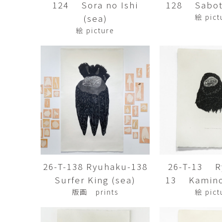
124 Sora no Ishi
128 Sabot
市橋 美佳
常田泰由
ICHIHASHI Mika
TOKIDA Yasuyosh
(sea)
絵 pict
絵 picture
悳 祐介
新埜康平
Yusuke Isao
ARANO Kohei
李 正鏞
松尾慎二
Lee Jeong Yong
MATSUO Shinji
森田春菜
森田朋
MORITA Haruna
MORITA Tomo
水元かよこ
水田典寿
MIZUMOTO Kayoko
MIZUTA Norihisa
26-T-138 Ryuhaku-138
26-T-13 R
滝下 達
澤井昌平
TAKISHITA Tatsushi
SAWAI Shohei
Surfer King (sea)
13 Kamino
版画 prints
絵 pict
牧由加里
田中 彰
MAKI Yukari
TANAKA Sho