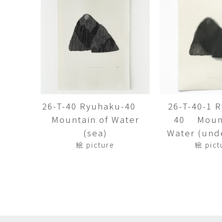
田村麻未
畑中咲輝
TAMURA Mami
HATANAKA Saki
石原温三
石河美和子
ISHIHARA Onzo
ISHIKAWA Miwak
竹内真吾・Yuma Yoshimura
篠原猛史
Shingo Takeuchi・Yuma
SHINOHARA Takes
Yoshimura
葉 明慧
藤岡貢
YAP Minhui
FUJIOKA Mitsugu
26-T-40 Ryuhaku-40
26-T-40-1 
Mountain of Water
40 Mount
酒井由芽子
野中麟太郎
SAKAI Yumeko
NONAKA Rintaro
(sea)
Water (und
絵 picture
絵 pict
金子潤
鈴木由衣
JUN KANEKO
Yui Suzuki
阿曽藍人
青木宏
ASO Rando
AOKI Hiroshi