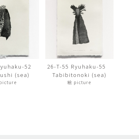
矢尾板克則
ntique
YAOITA Katsunori
努
竹内真吾
sutomu
TAKEUCHI Shingo
芙子
荻原美里
buko
OGIHARA Misato
俊
酒井 智也
 Shun
SAKAI Tomoya
 Ryuhaku-52
26-T-55 Ryuhaku-55
shi (sea)
Tabibitonoki (sea)
代
金卵喜
Kayo
KIM Ranhe
picture
絵 picture
迅太
長野史子
Jinta
NAGANO Fumiko
栄
ohide