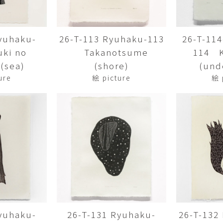
Yasuyoshi
南 繁樹
厚川文
MINAMI Shigeki
ATSUKAWA 
yuhaku-
26-T-113 Ryuhaku-113
26-T-11
塩谷良太
大木も
ki no
Takanotsume
114 
SHIOYA Ryota
OKI Mot
(sea)
(shore)
(und
奥野宏
宇野 
ure
絵 picture
絵 
OKUNO Hiroshi
UNO Y
宮下将太
宮下香
MIYASHITA Shota
MIYASHITA
小川哲
小泉
u
OGAWA SATOSHI
KOIZUMI T
山本雅彦
岡 美
o
YAMAMOTO Masahiko
OKA Mi
川上真子
川井ミ
KAWAKAMI Mako
KAWAI Mi
yuhaku-
26-T-131 Ryuhaku-
26-T-132