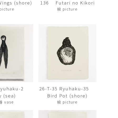
ngs (shore)
136 Futari no Kikori
傑
庄島歩音
IRANO
SHOJIMA Ayune
picture
絵 picture
也
明主 航
tuya
MYOSHU Wataru
惠
梁瀚云
hay
Han Yun Liang
サ
武田 哲
Liisa
TAKEDA Tetsu
なみ
清水善行
nami
SHIMIZU Yoshiyuki
 Ryuhaku-2
26-T-35 Ryuhaku-35
野中麟太郎
瀧 知子
taro ・
TAKI Tomoko
y (sea)
Bird Pot (shore)
ntaro
器 vase
絵 picture
郎
田中里姫
Taro
TANAKA Saki