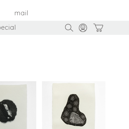
mail
ecial
Trus
TAMBOUR PARIS
トゥルス
金属
by ETSUKO HARADA
骨董
metal
antique
うへい
キムホノ
花器
鉢
ouhei
KIM Hono
vase
bowl
茶器
抹茶碗
tea_ware
matcha_bowl
本
バンドウジロウ
n
Jiro BANDO
基
三笘まさえ
ROKI
MITOMA Masae
太郎
佐藤健太・佐藤和美
otaro
SATO Kenta & SATO