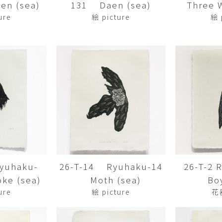
en (sea)
131 Daen (sea)
Three Wi
平勝久・平瑞穂
平野
i
HIRA Katsuhisa & Mizuho
Tsuyoshi H
ure
絵 picture
絵 
日置 哲也 | 森田 春菜
日置哲
HIOKI Tetsuya and MORITA
HIKOKI Te
Haruna
松本裕子
柳 恩
MATSUMOTO Yuko
Yoo Eun-
森田朋・中根嶺 潜る、潜
橋本リ
る。
HASHIMOTO 
MORITA Tomo ・NAKANE
Ren
水田典寿・宮崎智晴
波能か
MIZUTA Norihisa・
HANO Ka
MIYAZAKI Tomoharu
yuhaku-
26-T-14 Ryuhaku-14
26-T-2
澤田麟太郎
澤田麟太郎・
SAWADA Rintaro
SAWADA Rin
ke (sea)
Moth (sea)
Bo
NONAKA Ri
ure
絵 picture
花
田中健太郎
田中太
TANAKA Kentarou
TANAKA 