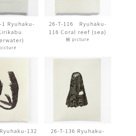
Kazumi
子
吉川和人
Fumiko
YOSHIKAWA Kazuto
4-1 Ryuhaku-
26-T-116 Ryuhaku-
と子
大森 準平
Kirikabu
116 Coral reef (sea)
oko
OMORI Junpei
erwater)
絵 picture
湧
宇野 湧・城蛍
picture
u
TACHI Hotaru・UNO Yu
代
宮下香代・金卵喜
 Kayo
MIYASHITA Kayo・KIM
Ranhe
巧
小泉巧・内藤紫帆
akumi
KOIZUMI Takumi & NAITO
Shiho
希
岩江圭祐
ki
IWAE Keisuke
カコ
川添微
kako
KAWAZOE Honoka
 Ryuhaku-132
26-T-136 Ryuhaku-