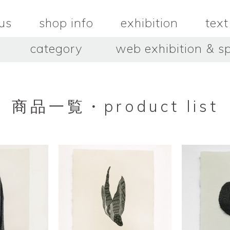
us
shop info
exhibition
text
category
web exhibition & sp
OJACRAFT
O’Tru no 
木
OJACRAFT
布
オートゥルノ
wood
cloth
商品一覧・product list
はいいろオオカミ＋花屋 西別
はっとりこ
府商店
絵
壺
HATTORI K
picture
pot
Antiques Haiiro Ookami &
Flowers Nishibeppu sho-
ten
酒器
飯碗・丼
sake_bottle
rice_bowl
タナカシゲオ
ヌキ
TANAKA Shigeo
nukibo
三星玲子
三浦宏
o
MITSUBOSHI Reiko
MIURA HI
中田篤・常田泰由
伊勢崎陽
NAKATA Atsushi × TOKIDA
ISEZAKI Y