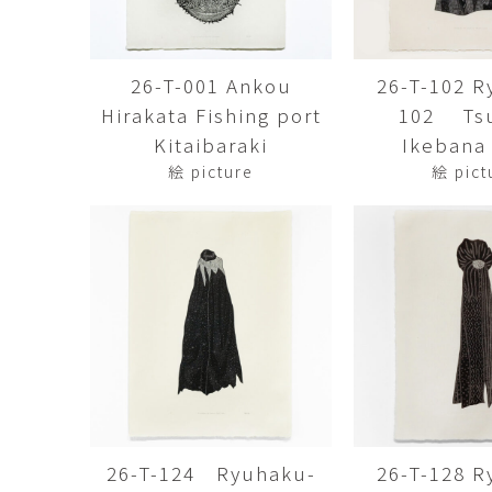
佐藤尚理
内藤紫帆
SATO Naomichi
NAITO Shiho
26-T-001 Ankou
26-T-102 R
城蛍
堀 貴春
Hirakata Fishing port
102 Tsu
TACHI Hotaru
HORI Takaharu
Kitaibaraki
Ikebana 
大石早矢香
奥村 乃
絵 picture
絵 pict
OISHI Sayaka
OKUMURA Dai
安彦年朗
安藤 美樹
ABIKO Toshiro
ANDO Miki
宮内知子
宮崎智晴
MIYAUCHI Tomoko
MIYAZAKI Tomohar
尾花友久
山口博子
OBANA Tomohisa
YAMAGUCHI Hirok
岩江圭祐・新埜康平
島田篤
IWAE Keisuke・ARANO
SHIMADA Atsushi
Kohei
26-T-124 Ryuhaku-
26-T-128 R