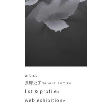
artist
長野史子
NAGANO Fumiko
list & profile»
web exhibition»