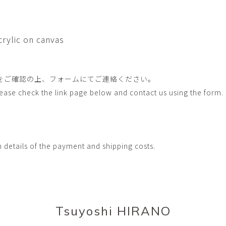
畑中圭介
畳
HATANAKA Keisuke
tatami’s a
石黒幹朗
竹下
ic on canvas
o
uun
TAKESHITA T
篠原猛史・大森準平
紺野乃
hi
SHINOHARA Takesh・
KONNO No
OMORI Junpei
をご確認の上、フォームにてご連絡ください。
Please check the link page below and contact us using the form.
西石垣友里子
角橋 
NISHIISHIGAKI Yuriko
KADOHASHI
野口清村
野村佳
Noguchi Shimura
NOMURA 
h details of the payment and shipping costs.
長 雪恵
長谷川 
OSA Yukie
HASEGAWA 
青木宏・明主航
高木基
AOKI Hiroshi・MYOSHU
TAKAGI Mot
Wataru
Tsuyoshi HIRANO