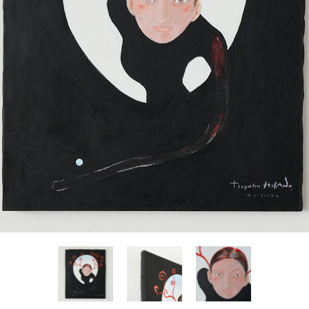
Yasuyoshi
南 繁樹
厚川文
MINAMI Shigeki
ATSUKAWA 
塩谷良太
大木も
SHIOYA Ryota
OKI Mot
奥野宏
宇野 
OKUNO Hiroshi
UNO Y
宮下将太
宮下香
MIYASHITA Shota
MIYASHITA
小川哲
小泉
u
OGAWA SATOSHI
KOIZUMI T
山本雅彦
岡 美
o
YAMAMOTO Masahiko
OKA Mi
川上真子
川井ミ
KAWAKAMI Mako
KAWAI Mi