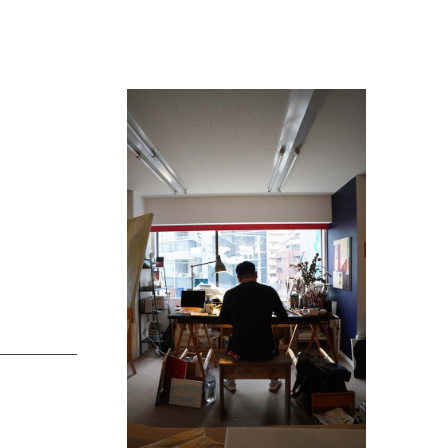
傑
庄島歩音
IRANO
SHOJIMA Ayune
也
明主 航
tuya
MYOSHU Wataru
惠
梁瀚云
hay
Han Yun Liang
サ
武田 哲
Liisa
TAKEDA Tetsu
なみ
清水善行
nami
SHIMIZU Yoshiyuki
野中麟太郎
瀧 知子
taro ・
TAKI Tomoko
ntaro
郎
田中里姫
Taro
TANAKA Saki