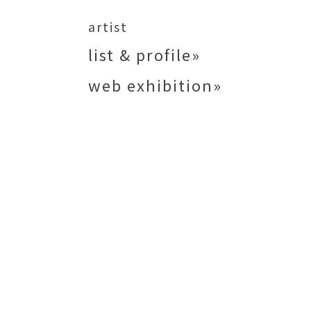
矢尾板克則
ntique
YAOITA Katsunori
artist
努
竹内真吾
list & profile»
sutomu
TAKEUCHI Shingo
web exhibition»
芙子
荻原美里
buko
OGIHARA Misato
俊
酒井 智也
 Shun
SAKAI Tomoya
代
金卵喜
Kayo
KIM Ranhe
迅太
長野史子
Jinta
NAGANO Fumiko
栄
ohide