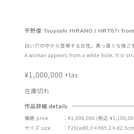
市橋 美佳
常田泰由
ICHIHASHI Mika
TOKIDA Yasuyosh
悳 祐介
新埜康平
Yusuke Isao
ARANO Kohei
平野傑 Tsuyoshi HIRANO / HRT07i from
李 正鏞
松尾慎二
白い穴の中から登場する女性。真っ直ぐな強さ
Lee Jeong Yong
MATSUO Shinji
A woman appears from a white hole. It is str
森田春菜
森田朋
MORITA Haruna
MORITA Tomo
¥
1,000,000
+tax
水元かよこ
水田典寿
MIZUMOTO Kayoko
MIZUTA Norihisa
在庫切れ
滝下 達
澤井昌平
作品詳細 details
TAKISHITA Tatsushi
SAWAI Shohei
価格 price
：¥1,000,000 (税込 ¥1,100,000
牧由加里
田中 彰
MAKI Yukari
サイズ size
：F25(w80.3×h65.2×d2.5cm
TANAKA Sho