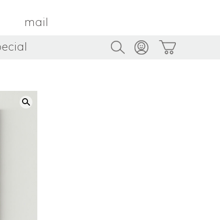
mail
ecial
Trus
TAMBOUR PARIS
トゥルス
金属
by ETSUKO HARADA
骨董
metal
antique
うへい
キムホノ
花器
鉢
ouhei
KIM Hono
vase
bowl
茶器
抹茶碗
tea_ware
matcha_bowl
本
バンドウジロウ
n
Jiro BANDO
基
三笘まさえ
ROKI
MITOMA Masae
太郎
佐藤健太・佐藤和美
otaro
SATO Kenta & SATO