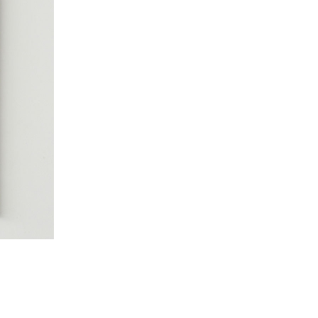
Kazumi
子
吉川和人
Fumiko
YOSHIKAWA Kazuto
と子
大森 準平
oko
OMORI Junpei
湧
宇野 湧・城蛍
u
TACHI Hotaru・UNO Yu
代
宮下香代・金卵喜
 Kayo
MIYASHITA Kayo・KIM
Ranhe
巧
小泉巧・内藤紫帆
akumi
KOIZUMI Takumi & NAITO
Shiho
希
岩江圭祐
ki
IWAE Keisuke
カコ
川添微
kako
KAWAZOE Honoka