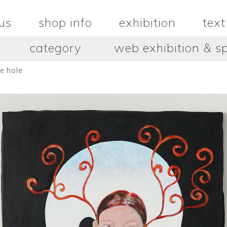
us
shop info
exhibition
text
category
web exhibition & sp
e hole
OJACRAFT
O’Tru no 
木
OJACRAFT
布
オートゥルノ
wood
cloth
はいいろオオカミ＋花屋 西別
はっとりこ
府商店
絵
壺
HATTORI K
picture
pot
Antiques Haiiro Ookami &
Flowers Nishibeppu sho-
ten
酒器
飯碗・丼
sake_bottle
rice_bowl
タナカシゲオ
ヌキ
TANAKA Shigeo
nukibo
三星玲子
三浦宏
o
MITSUBOSHI Reiko
MIURA HI
中田篤・常田泰由
伊勢崎陽
NAKATA Atsushi × TOKIDA
ISEZAKI Y