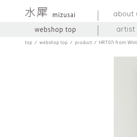
about 
artist
top
⁄
webshop top
⁄
product
⁄
HRT07i from Whit
LIVINGSTONE
no titles.
LIVINGSTONE
陶器
ガラス
no titles
ceramics
glass
Yuma Yoshimura
のぎすみこ
オブジェ
器
Yuma Yoshimura
nogi sumiko
object
vessel
皿
カップ
dish
cup
スヤマ マサル
ソ・イブ
Masaru Suyama
SUH Eve
メグマイルランド
ヤマモト ダイゴ
Megumireland
YAMAMOTO Daig
中根嶺
中田篤
NAKANE Ren
NAKATA Atsushi