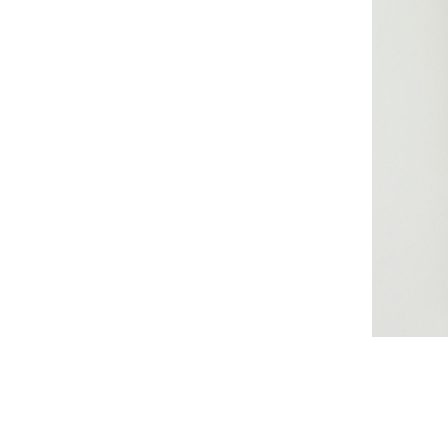
佐藤尚理
内藤紫帆
SATO Naomichi
NAITO Shiho
城蛍
堀 貴春
TACHI Hotaru
HORI Takaharu
大石早矢香
奥村 乃
OISHI Sayaka
OKUMURA Dai
安彦年朗
安藤 美樹
ABIKO Toshiro
ANDO Miki
宮内知子
宮崎智晴
MIYAUCHI Tomoko
MIYAZAKI Tomohar
尾花友久
山口博子
OBANA Tomohisa
YAMAGUCHI Hirok
岩江圭祐・新埜康平
島田篤
IWAE Keisuke・ARANO
SHIMADA Atsushi
Kohei