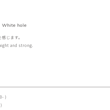
平勝久・平瑞穂
平野
i
HIRA Katsuhisa & Mizuho
Tsuyoshi H
日置 哲也 | 森田 春菜
日置哲
HIOKI Tetsuya and MORITA
HIKOKI Te
Haruna
 White hole
松本裕子
柳 恩
を感じます。
MATSUMOTO Yuko
Yoo Eun-
aight and strong.
森田朋・中根嶺 潜る、潜
橋本リ
る。
HASHIMOTO 
MORITA Tomo ・NAKANE
Ren
水田典寿・宮崎智晴
波能か
MIZUTA Norihisa・
HANO Ka
MIYAZAKI Tomoharu
澤田麟太郎
澤田麟太郎・
SAWADA Rintaro
SAWADA Rin
NONAKA Ri
- )
田中健太郎
田中太
)
TANAKA Kentarou
TANAKA 