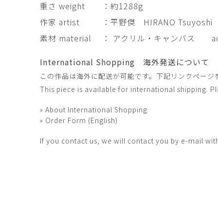
重さ weight
：約1288g
田村麻未
畑中咲輝
TAMURA Mami
HATANAKA Saki
作家 artist
：平野傑 HIRANO Tsuyoshi
石原温三
石河美和子
素材 material
： アクリル・キャンバス acryl
ISHIHARA Onzo
ISHIKAWA Miwak
竹内真吾・Yuma Yoshimura
篠原猛史
International Shopping 海外発送について
Shingo Takeuchi・Yuma
SHINOHARA Takes
Yoshimura
この作品は海外に配送が可能です。下記リンクページ
This piece is available for international shipping. 
葉 明慧
藤岡貢
YAP Minhui
FUJIOKA Mitsugu
» About International Shopping
酒井由芽子
野中麟太郎
» Order Form (English)
SAKAI Yumeko
NONAKA Rintaro
If you contact us, we will contact you by e-mail wit
金子潤
鈴木由衣
JUN KANEKO
Yui Suzuki
阿曽藍人
青木宏
ASO Rando
AOKI Hiroshi