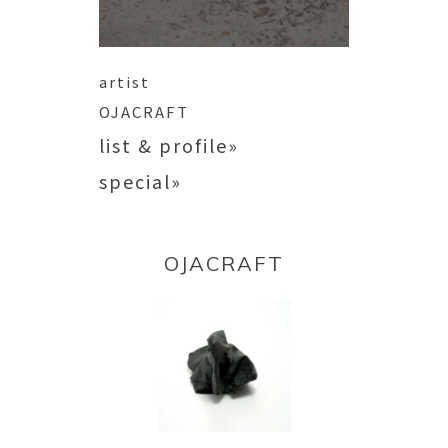
artist
OJACRAFT
list & profile»
special»
OJACRAFT