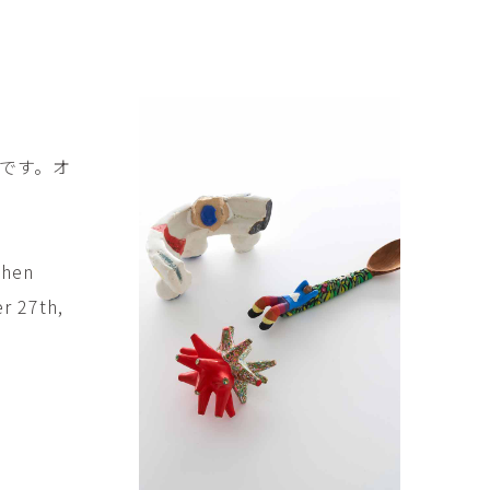
傑
庄島歩音
IRANO
SHOJIMA Ayune
也
明主 航
tuya
MYOSHU Wataru
惠
梁瀚云
です。オ
hay
Han Yun Liang
サ
武田 哲
Liisa
TAKEDA Tetsu
when
なみ
清水善行
er 27th,
nami
SHIMIZU Yoshiyuki
野中麟太郎
瀧 知子
taro ・
TAKI Tomoko
ntaro
郎
田中里姫
Taro
TANAKA Saki