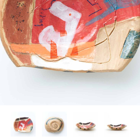
Yasuyoshi
南 繁樹
厚川文
MINAMI Shigeki
ATSUKAWA 
塩谷良太
大木も
SHIOYA Ryota
OKI Mot
奥野宏
宇野 
OKUNO Hiroshi
UNO Y
宮下将太
宮下香
MIYASHITA Shota
MIYASHITA
小川哲
小泉
u
OGAWA SATOSHI
KOIZUMI T
山本雅彦
岡 美
o
YAMAMOTO Masahiko
OKA Mi
川上真子
川井ミ
KAWAKAMI Mako
KAWAI Mi