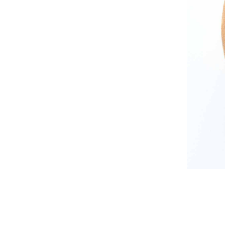
佐藤尚理
内藤紫帆
SATO Naomichi
NAITO Shiho
城蛍
堀 貴春
TACHI Hotaru
HORI Takaharu
大石早矢香
奥村 乃
OISHI Sayaka
OKUMURA Dai
安彦年朗
安藤 美樹
ABIKO Toshiro
ANDO Miki
宮内知子
宮崎智晴
MIYAUCHI Tomoko
MIYAZAKI Tomohar
尾花友久
山口博子
OBANA Tomohisa
YAMAGUCHI Hirok
岩江圭祐・新埜康平
島田篤
IWAE Keisuke・ARANO
SHIMADA Atsushi
Kohei