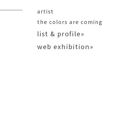
矢尾板克則
ntique
YAOITA Katsunori
artist
努
竹内真吾
the colors are coming
sutomu
TAKEUCHI Shingo
list & profile»
芙子
荻原美里
buko
OGIHARA Misato
web exhibition»
俊
酒井 智也
 Shun
SAKAI Tomoya
代
金卵喜
Kayo
KIM Ranhe
迅太
長野史子
Jinta
NAGANO Fumiko
栄
ohide