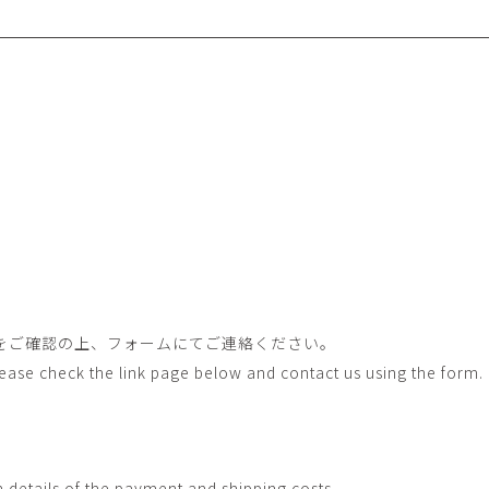
畑中圭介
畳
HATANAKA Keisuke
tatami’s a
石黒幹朗
竹下
o
uun
TAKESHITA T
篠原猛史・大森準平
紺野乃
hi
SHINOHARA Takesh・
KONNO No
OMORI Junpei
西石垣友里子
角橋 
NISHIISHIGAKI Yuriko
KADOHASHI
野口清村
野村佳
Noguchi Shimura
NOMURA 
長 雪恵
長谷川 
をご確認の上、フォームにてご連絡ください。
OSA Yukie
HASEGAWA 
Please check the link page below and contact us using the form.
青木宏・明主航
高木基
AOKI Hiroshi・MYOSHU
TAKAGI Mot
Wataru
h details of the payment and shipping costs.