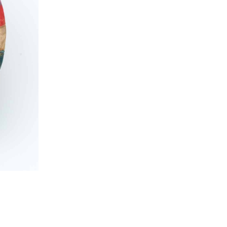
Kazumi
子
吉川和人
Fumiko
YOSHIKAWA Kazuto
と子
大森 準平
oko
OMORI Junpei
湧
宇野 湧・城蛍
u
TACHI Hotaru・UNO Yu
代
宮下香代・金卵喜
 Kayo
MIYASHITA Kayo・KIM
Ranhe
巧
小泉巧・内藤紫帆
akumi
KOIZUMI Takumi & NAITO
Shiho
希
岩江圭祐
ki
IWAE Keisuke
カコ
川添微
kako
KAWAZOE Honoka