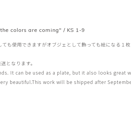
平勝久・平瑞穂
平野
i
HIRA Katsuhisa & Mizuho
Tsuyoshi H
日置 哲也 | 森田 春菜
日置哲
HIOKI Tetsuya and MORITA
HIKOKI Te
Haruna
“the colors are coming" / KS 1-9
松本裕子
柳 恩
しても使用できますがオブジェとして飾っても絵になる１枚
MATSUMOTO Yuko
Yoo Eun-
森田朋・中根嶺 潜る、潜
橋本リ
る。
HASHIMOTO 
発送となります。
MORITA Tomo ・NAKANE
Ren
ends. It can be used as a plate, but it also looks great 
水田典寿・宮崎智晴
波能か
very beautiful.This work will be shipped after Septemb
MIZUTA Norihisa・
HANO Ka
MIYAZAKI Tomoharu
澤田麟太郎
澤田麟太郎・
SAWADA Rintaro
SAWADA Rin
NONAKA Ri
田中健太郎
田中太
TANAKA Kentarou
TANAKA 