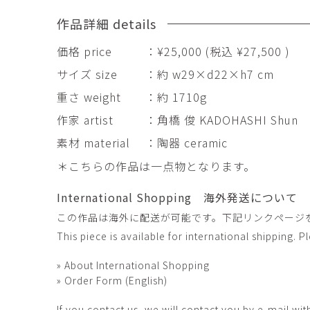
田村麻未
畑中咲輝
TAMURA Mami
作品詳細 details
HATANAKA Saki
石原温三
石河美和子
価格 price
：¥25,000 (税込 ¥27,500 )
ISHIHARA Onzo
ISHIKAWA Miwak
サイズ size
：約 w29×d22×h7 cm
竹内真吾・Yuma Yoshimura
篠原猛史
重さ weight
：約 1710g
Shingo Takeuchi・Yuma
SHINOHARA Takes
Yoshimura
作家 artist
：角橋 俊 KADOHASHI Shun
葉 明慧
藤岡貢
素材 material
：陶器 ceramic
YAP Minhui
FUJIOKA Mitsugu
＊こちらの作品は一点物となります。
酒井由芽子
野中麟太郎
SAKAI Yumeko
NONAKA Rintaro
International Shopping 海外発送について
金子潤
鈴木由衣
この作品は海外に配送が可能です。下記リンクページ
JUN KANEKO
Yui Suzuki
This piece is available for international shipping. 
阿曽藍人
青木宏
ASO Rando
AOKI Hiroshi
» About International Shopping
» Order Form (English)
If you contact us, we will contact you by e-mail wit