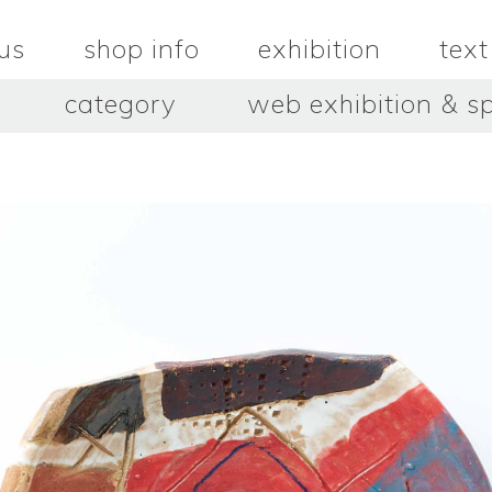
us
shop info
exhibition
text
category
web exhibition & sp
OJACRAFT
O’Tru no 
木
OJACRAFT
布
オートゥルノ
wood
cloth
はいいろオオカミ＋花屋 西別
はっとりこ
府商店
絵
壺
HATTORI K
picture
pot
Antiques Haiiro Ookami &
Flowers Nishibeppu sho-
ten
酒器
飯碗・丼
sake_bottle
rice_bowl
タナカシゲオ
ヌキ
TANAKA Shigeo
nukibo
三星玲子
三浦宏
o
MITSUBOSHI Reiko
MIURA HI
中田篤・常田泰由
伊勢崎陽
NAKATA Atsushi × TOKIDA
ISEZAKI Y