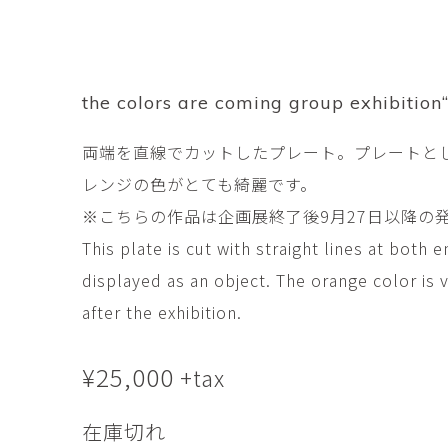
市橋 美佳
常田泰由
ICHIHASHI Mika
TOKIDA Yasuyosh
悳 祐介
新埜康平
Yusuke Isao
ARANO Kohei
the colors are coming group exhibition
李 正鏞
松尾慎二
両端を直線でカットしたプレート。プレートと
Lee Jeong Yong
MATSUO Shinji
レンジの色がとても綺麗です。
森田春菜
森田朋
MORITA Haruna
MORITA Tomo
※こちらの作品は企画展終了後9月27日以降の
This plate is cut with straight lines at both 
水元かよこ
水田典寿
displayed as an object. The orange color is 
MIZUMOTO Kayoko
MIZUTA Norihisa
after the exhibition.
滝下 達
澤井昌平
TAKISHITA Tatsushi
SAWAI Shohei
¥
25,000
+tax
牧由加里
田中 彰
MAKI Yukari
TANAKA Sho
在庫切れ