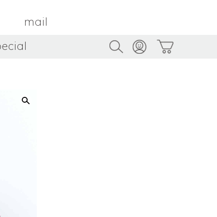
mail
ecial
Trus
TAMBOUR PARIS
トゥルス
金属
by ETSUKO HARADA
骨董
metal
antique
うへい
キムホノ
花器
鉢
ouhei
KIM Hono
vase
bowl
茶器
抹茶碗
tea_ware
matcha_bowl
本
バンドウジロウ
n
Jiro BANDO
基
三笘まさえ
ROKI
MITOMA Masae
太郎
佐藤健太・佐藤和美
otaro
SATO Kenta & SATO