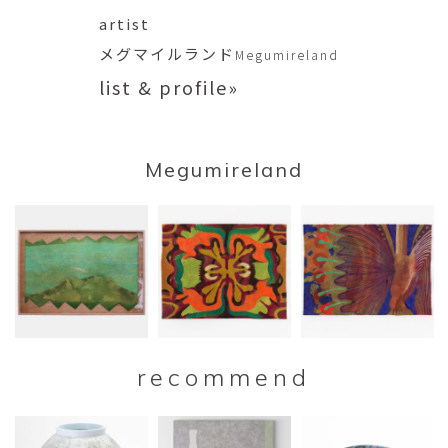
artist
メグマイルランド
Megumireland
list & profile»
Megumireland
recommend