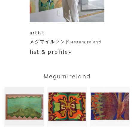
artist
メグマイルランド
Megumireland
list & profile»
Megumireland