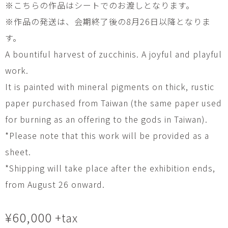
※こちらの作品はシートでのお渡しとなります。
※作品の発送は、会期終了後の8月26日以降となりま
す。
A bountiful harvest of zucchinis. A joyful and playful
work.
It is painted with mineral pigments on thick, rustic
paper purchased from Taiwan (the same paper used
for burning as an offering to the gods in Taiwan).
*Please note that this work will be provided as a
sheet.
*Shipping will take place after the exhibition ends,
from August 26 onward.
¥
60,000
+tax