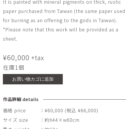
It is painted with mineral pigments on thick, rustic
paper purchased from Taiwan (the same paper used
for burning as an offering to the gods in Taiwan).
*Please note that this work will be provided as a
sheet.
¥
60,000
+tax
在庫1個
お買い物カゴに追加
作品詳細 details
価格 price
：¥60,000 (税込 ¥66,000)
サイズ size
：約h44×w60cm